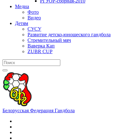
РГУОР-сборная-2010
Медиа
Фото
Видео
Детям
СУСУ
Развитие детско-юношеского гандбола
Стремительный мяч
Ваверка Кап
ZUBR CUP
Белорусская Федерация Гандбола