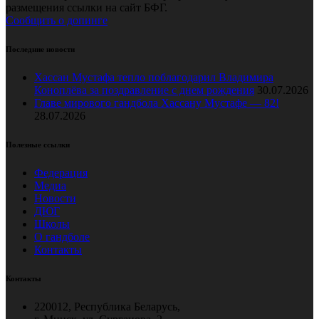
размещения ссылки на сайт БФГ.
Сообщить о допинге
Последние новости
Хассан Мустафа тепло поблагодарил Владимира
Коноплёва за поздравление с днем рождения
30.07.2026
Главе мирового гандбола Хассану Мустафе — 82!
28.07.2026
Полезные ссылки
Федерация
Медиа
Новости
ДЮГ
Школы
О гандболе
Контакты
Контакты
220012, Республика Беларусь,