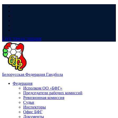
LIVE
ТРАНСЛЯЦИЯ
Белорусская Федерация Гандбола
Федерация
Исполком ОО «БФГ»
Председатели рабочих комиссий
Ревизионная комиссия
Судьи
Инспекторы
Офис БФГ
Документы