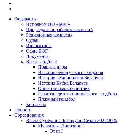
Федерация
Исполком ОО «БФГ»
Председатели рабочих комиссий
Ревизионная комиссия
Судьи
Инспекторы
Офис БФГ
Документы
Все о гандболе
Правила игры
История белорусского гандбола
История чемпионатов Беларуси
История Кубка Беларуси
Олимпийская статистика
Развитие детско-юношеского гандбола
Пляжный гандбол
Контакты
Новости
Соревнования
Betera Суперлига Беларуси. Сезон 2025/2026
Мужчины. Дивизион 1
Этап I