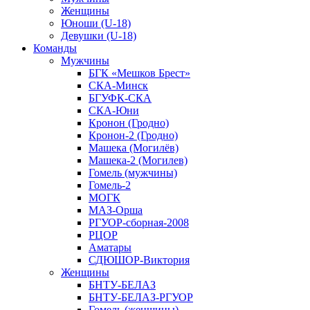
Женщины
Юноши (U-18)
Девушки (U-18)
Команды
Мужчины
БГК «Мешков Брест»
СКА-Минск
БГУФК-СКА
СКА-Юни
Кронон (Гродно)
Кронон-2 (Гродно)
Машека (Могилёв)
Машека-2 (Могилев)
Гомель (мужчины)
Гомель-2
МОГК
МАЗ-Орша
РГУОР-сборная-2008
РЦОР
Аматары
СДЮШОР-Виктория
Женщины
БНТУ-БЕЛАЗ
БНТУ-БЕЛАЗ-РГУОР
Гомель (женщины)