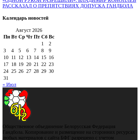
«ОДНОЙ РУКОЙ РАЗРЕШИЛИ»: ВЛАДИМИР КОНОПЛЕВ
РАССКАЗАЛ О ПРЕПЯТСТВИЯХ ДОПУСКА ГАНДБОЛА
Календарь новостей
Август 2026
Пн
Вт
Ср
Чт
Пт
Сб
Вс
1
2
3
4
5
6
7
8
9
10
11
12
13
14
15
16
17
18
19
20
21
22
23
24
25
26
27
28
29
30
31
« Июл
Общественное объединение Белорусская Федерация
Гандбола. Копирование и размещение на сторонних ресурсах
любых материалов с сайта БФГ разрешено с учетом