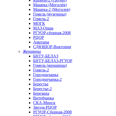
Кронон-2 (Гродно)
Машека (Могилёв)
Машека-2 (Могилев)
Гомель (мужчины)
Гомель-2
МОГК
МАЗ-Орша
РГУОР-сборная-2008
РЦОР
Аматары
СДЮШОР-Виктория
Женщины
БНТУ-БЕЛАЗ
БНТУ-БЕЛАЗ-РГУОР
Гомель (женщины)
Гомель-2
Городничанка
Городничанка-2
Берестье
Берестье-2
Березина
Витебчанка
СКА-Минск
Звезда-РЦОР
РГУОР-Сборная-2008