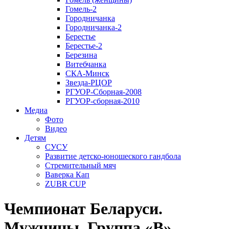
Гомель-2
Городничанка
Городничанка-2
Берестье
Берестье-2
Березина
Витебчанка
СКА-Минск
Звезда-РЦОР
РГУОР-Сборная-2008
РГУОР-сборная-2010
Медиа
Фото
Видео
Детям
СУСУ
Развитие детско-юношеского гандбола
Стремительный мяч
Ваверка Кап
ZUBR CUP
Чемпионат Беларуси.
Мужчины. Группа «В».