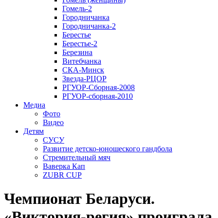
Гомель-2
Городничанка
Городничанка-2
Берестье
Берестье-2
Березина
Витебчанка
СКА-Минск
Звезда-РЦОР
РГУОР-Сборная-2008
РГУОР-сборная-2010
Медиа
Фото
Видео
Детям
СУСУ
Развитие детско-юношеского гандбола
Стремительный мяч
Ваверка Кап
ZUBR CUP
Чемпионат Беларуси.
«Виктория-регия» проиграла