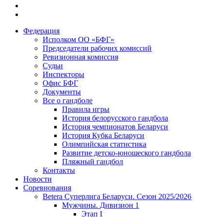
Федерация
Исполком ОО «БФГ»
Председатели рабочих комиссий
Ревизионная комиссия
Судьи
Инспекторы
Офис БФГ
Документы
Все о гандболе
Правила игры
История белорусского гандбола
История чемпионатов Беларуси
История Кубка Беларуси
Олимпийская статистика
Развитие детско-юношеского гандбола
Пляжный гандбол
Контакты
Новости
Соревнования
Betera Суперлига Беларуси. Сезон 2025/2026
Мужчины. Дивизион 1
Этап I