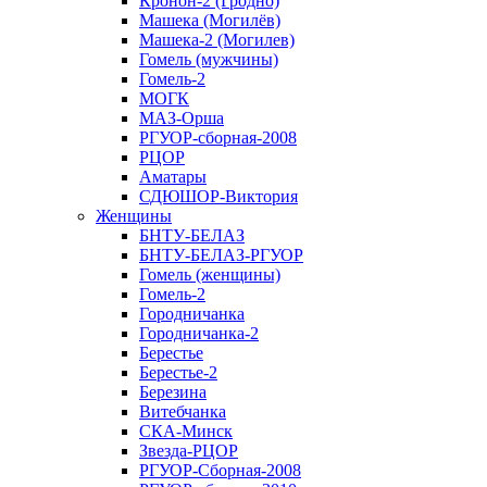
Кронон-2 (Гродно)
Машека (Могилёв)
Машека-2 (Могилев)
Гомель (мужчины)
Гомель-2
МОГК
МАЗ-Орша
РГУОР-сборная-2008
РЦОР
Аматары
СДЮШОР-Виктория
Женщины
БНТУ-БЕЛАЗ
БНТУ-БЕЛАЗ-РГУОР
Гомель (женщины)
Гомель-2
Городничанка
Городничанка-2
Берестье
Берестье-2
Березина
Витебчанка
СКА-Минск
Звезда-РЦОР
РГУОР-Сборная-2008