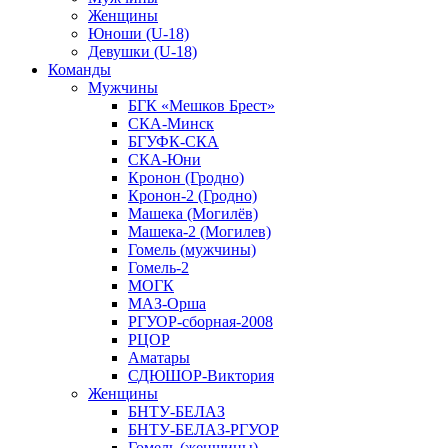
Женщины
Юноши (U-18)
Девушки (U-18)
Команды
Мужчины
БГК «Мешков Брест»
СКА-Минск
БГУФК-СКА
СКА-Юни
Кронон (Гродно)
Кронон-2 (Гродно)
Машека (Могилёв)
Машека-2 (Могилев)
Гомель (мужчины)
Гомель-2
МОГК
МАЗ-Орша
РГУОР-сборная-2008
РЦОР
Аматары
СДЮШОР-Виктория
Женщины
БНТУ-БЕЛАЗ
БНТУ-БЕЛАЗ-РГУОР
Гомель (женщины)