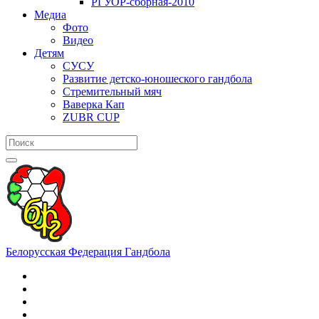
РГУОР-сборная-2010
Медиа
Фото
Видео
Детям
СУСУ
Развитие детско-юношеского гандбола
Стремительный мяч
Ваверка Кап
ZUBR CUP
Белорусская Федерация Гандбола