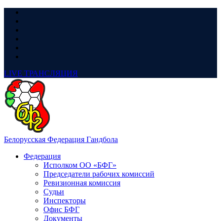
LIVE
ТРАНСЛЯЦИЯ
Белорусская Федерация Гандбола
Федерация
Исполком ОО «БФГ»
Председатели рабочих комиссий
Ревизионная комиссия
Судьи
Инспекторы
Офис БФГ
Документы