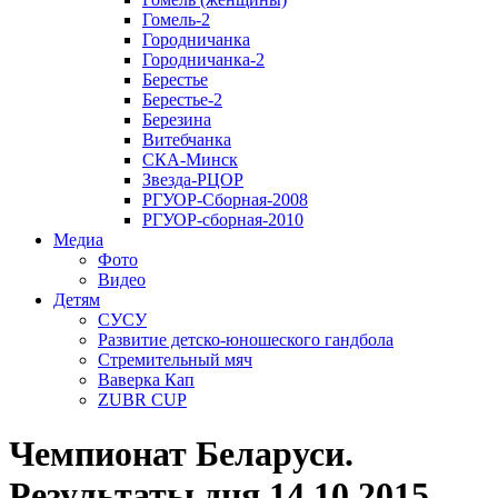
Гомель-2
Городничанка
Городничанка-2
Берестье
Берестье-2
Березина
Витебчанка
СКА-Минск
Звезда-РЦОР
РГУОР-Сборная-2008
РГУОР-сборная-2010
Медиа
Фото
Видео
Детям
СУСУ
Развитие детско-юношеского гандбола
Стремительный мяч
Ваверка Кап
ZUBR CUP
Чемпионат Беларуси.
Результаты дня 14.10.2015