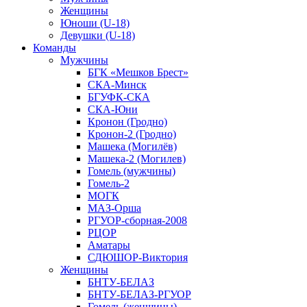
Женщины
Юноши (U-18)
Девушки (U-18)
Команды
Мужчины
БГК «Мешков Брест»
СКА-Минск
БГУФК-СКА
СКА-Юни
Кронон (Гродно)
Кронон-2 (Гродно)
Машека (Могилёв)
Машека-2 (Могилев)
Гомель (мужчины)
Гомель-2
МОГК
МАЗ-Орша
РГУОР-сборная-2008
РЦОР
Аматары
СДЮШОР-Виктория
Женщины
БНТУ-БЕЛАЗ
БНТУ-БЕЛАЗ-РГУОР
Гомель (женщины)