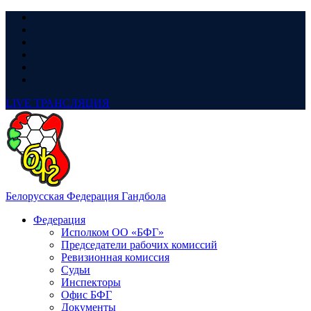
LIVE
ТРАНСЛЯЦИЯ
Белорусская Федерация Гандбола
Федерация
Исполком ОО «БФГ»
Председатели рабочих комиссий
Ревизионная комиссия
Судьи
Инспекторы
Офис БФГ
Документы