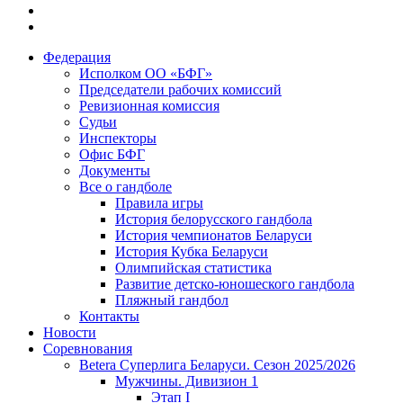
Федерация
Исполком ОО «БФГ»
Председатели рабочих комиссий
Ревизионная комиссия
Судьи
Инспекторы
Офис БФГ
Документы
Все о гандболе
Правила игры
История белорусского гандбола
История чемпионатов Беларуси
История Кубка Беларуси
Олимпийская статистика
Развитие детско-юношеского гандбола
Пляжный гандбол
Контакты
Новости
Соревнования
Betera Суперлига Беларуси. Сезон 2025/2026
Мужчины. Дивизион 1
Этап I