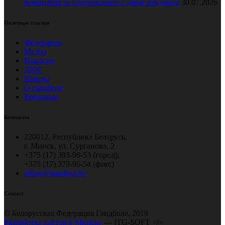
Коноплёва за поздравление с днем рождения
30.07.2026
Полезные ссылки
Федерация
Медиа
Новости
ДЮГ
Школы
О гандболе
Контакты
Контакты
220012, Республика Беларусь,
г. Минск, ул. Сурганова, 2
+375 (17) 393-96-53 (город),
+375 (17) 379-96-54 (факс)
office@handball.by
Contact
© Белорусская Федерация Гандбола, 2019
Разработка сайтов в Минске
— ITG-SOFT </>