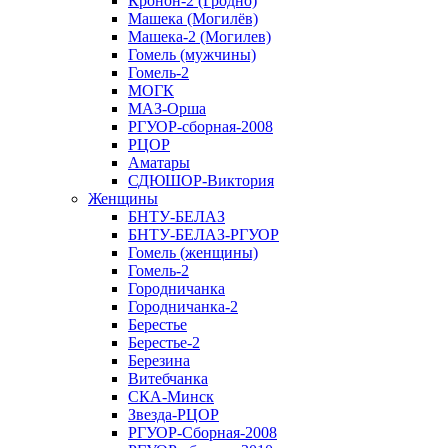
Кронон-2 (Гродно)
Машека (Могилёв)
Машека-2 (Могилев)
Гомель (мужчины)
Гомель-2
МОГК
МАЗ-Орша
РГУОР-сборная-2008
РЦОР
Аматары
СДЮШОР-Виктория
Женщины
БНТУ-БЕЛАЗ
БНТУ-БЕЛАЗ-РГУОР
Гомель (женщины)
Гомель-2
Городничанка
Городничанка-2
Берестье
Берестье-2
Березина
Витебчанка
СКА-Минск
Звезда-РЦОР
РГУОР-Сборная-2008