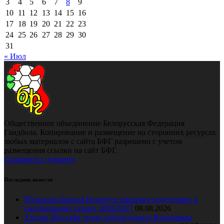
3
4
5
6
7
8
9
10
11
12
13
14
15
16
17
18
19
20
21
22
23
24
25
26
27
28
29
30
31
« Июл
Общественное объединение Белорусская Федерация
Гандбола. Копирование и размещение на сторонних ресурсах
любых материалов с сайта БФГ разрешено с учетом
размещения ссылки на сайт БФГ.
Сообщить о допинге
Последние новости
Мужская сборная Беларуси начинает подготовку к
гандбольному сезону 2026/2027
08.08.2026
Хассан Мустафа тепло поблагодарил Владимира