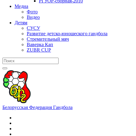
РГУОР-сборная-2010
Медиа
Фото
Видео
Детям
СУСУ
Развитие детско-юношеского гандбола
Стремительный мяч
Ваверка Кап
ZUBR CUP
Белорусская Федерация Гандбола