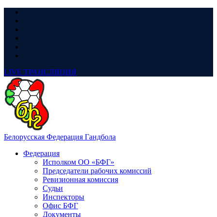
LIVE
ТРАНСЛЯЦИЯ
Белорусская Федерация Гандбола
Федерация
Исполком ОО «БФГ»
Председатели рабочих комиссий
Ревизионная комиссия
Судьи
Инспекторы
Офис БФГ
Документы