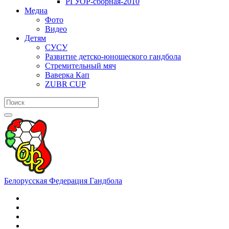
РГУОР-сборная-2010
Медиа
Фото
Видео
Детям
СУСУ
Развитие детско-юношеского гандбола
Стремительный мяч
Ваверка Кап
ZUBR CUP
Белорусская Федерация Гандбола