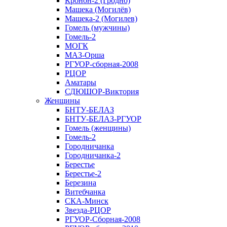
Кронон-2 (Гродно)
Машека (Могилёв)
Машека-2 (Могилев)
Гомель (мужчины)
Гомель-2
МОГК
МАЗ-Орша
РГУОР-сборная-2008
РЦОР
Аматары
СДЮШОР-Виктория
Женщины
БНТУ-БЕЛАЗ
БНТУ-БЕЛАЗ-РГУОР
Гомель (женщины)
Гомель-2
Городничанка
Городничанка-2
Берестье
Берестье-2
Березина
Витебчанка
СКА-Минск
Звезда-РЦОР
РГУОР-Сборная-2008