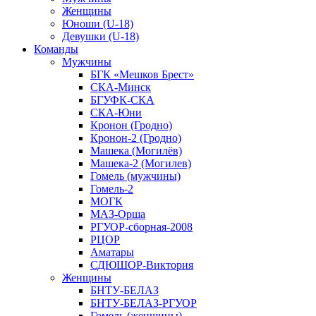
Женщины
Юноши (U-18)
Девушки (U-18)
Команды
Мужчины
БГК «Мешков Брест»
СКА-Минск
БГУФК-СКА
СКА-Юни
Кронон (Гродно)
Кронон-2 (Гродно)
Машека (Могилёв)
Машека-2 (Могилев)
Гомель (мужчины)
Гомель-2
МОГК
МАЗ-Орша
РГУОР-сборная-2008
РЦОР
Аматары
СДЮШОР-Виктория
Женщины
БНТУ-БЕЛАЗ
БНТУ-БЕЛАЗ-РГУОР
Гомель (женщины)