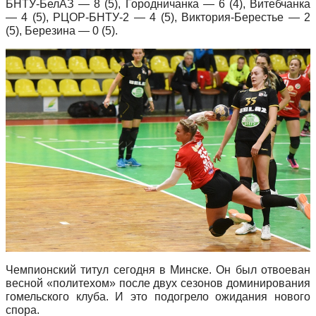
БНТУ-БелАЗ — 8 (5), Городничанка — 6 (4), Витебчанка
— 4 (5), РЦОР-БНТУ-2 — 4 (5), Виктория-Берестье — 2
(5), Березина — 0 (5).
Чемпионский титул сегодня в Минске. Он был отвоеван
весной «политехом» после двух сезонов доминирования
гомельского клуба. И это подогрело ожидания нового
спора.