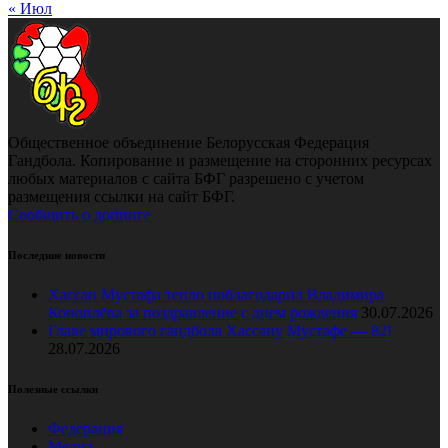
« Июл
Общественное объединение Белорусская Федерация
Гандбола. Копирование и размещение на сторонних ресурсах
любых материалов с сайта БФГ разрешено с учетом
размещения ссылки на сайт БФГ.
Сообщить о допинге
Последние новости
Хассан Мустафа тепло поблагодарил Владимира
Коноплёва за поздравление с днем рождения
30.07.2026
Главе мирового гандбола Хассану Мустафе — 82!
28.07.2026
Полезные ссылки
Федерация
Медиа