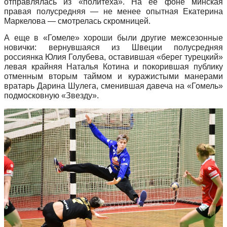
отправлялась из «политеха». На ее фоне минская
правая полусредняя — не менее опытная Екатерина
Маркелова — смотрелась скромницей.
А еще в «Гомеле» хороши были другие межсезонные
новички: вернувшаяся из Швеции полусредняя
россиянка Юлия Голубева, оставившая «берег турецкий»
левая крайняя Наталья Котина и покорившая публику
отменным вторым таймом и куражистыми манерами
вратарь Дарина Шулега, сменившая давеча на «Гомель»
подмосковную «Звезду».