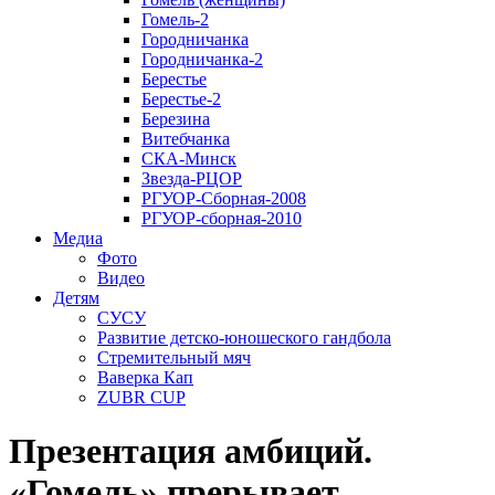
Гомель-2
Городничанка
Городничанка-2
Берестье
Берестье-2
Березина
Витебчанка
СКА-Минск
Звезда-РЦОР
РГУОР-Сборная-2008
РГУОР-сборная-2010
Медиа
Фото
Видео
Детям
СУСУ
Развитие детско-юношеского гандбола
Стремительный мяч
Ваверка Кап
ZUBR CUP
Презентация амбиций.
«Гомель» прерывает