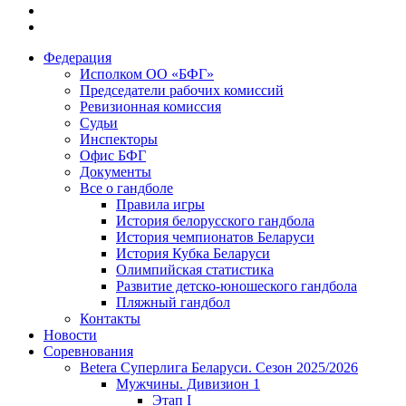
Федерация
Исполком ОО «БФГ»
Председатели рабочих комиссий
Ревизионная комиссия
Судьи
Инспекторы
Офис БФГ
Документы
Все о гандболе
Правила игры
История белорусского гандбола
История чемпионатов Беларуси
История Кубка Беларуси
Олимпийская статистика
Развитие детско-юношеского гандбола
Пляжный гандбол
Контакты
Новости
Соревнования
Betera Суперлига Беларуси. Сезон 2025/2026
Мужчины. Дивизион 1
Этап I