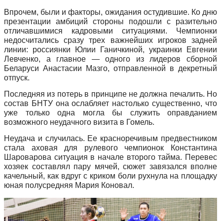
Впрочем, были и факторы, ожидания остудившие. Ко дню
презентации амбиций стороны подошли с разительно
отличавшимися кадровыми ситуациями. Чемпионки
недосчитались сразу трех важнейших игроков задней
линии: россиянки Юлии Ганичкиной, украинки Евгении
Левченко, а главное — одного из лидеров сборной
Беларуси Анастасии Мазго, отправленной в декретный
отпуск.
Последняя из потерь в принципе не должна печалить. Но
состав БНТУ она ослабляет настолько существенно, что
уже только одна могла бы служить оправданием
возможного неудачного визита в Гомель.
Неудача и случилась. Ее красноречивым предвестником
стала аховая для рулевого чемпионок Константина
Шароварова ситуация в начале второго тайма. Перевес
хозяек составлял пару мячей, сюжет завязался вполне
качельный, как вдруг с криком боли рухнула на площадку
юная полусредняя Мария Коновал.