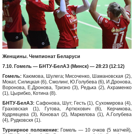
Женщины. Чемпионат Беларуси
7.10. Гомель — БНТУ-БелАЗ (Минск) — 28:23 (12:12)
Гомель:
Каюмова, Шулега; Мисоченко, Шамановская (2),
Мокат, Силицкая (6), Смолинг, Ю.Голубева (6), И.Дронова,
Воронова, Е.Дронова, Тризно (3), Редька (2), Ахраменко
(1), Цырибко, Котина (8).
БНТУ-БелАЗ:
Сафонова, Шут; Гесть (1), Сухомирова (4),
Граховская (1), Гутова, Артюхович (6), Керчикова,
Кудрявцева (3), Коновал (2), Маркелова (1), А.Голубева
(4), Рудковскя (1).
Турнирное положение:
Гомель — 10 очков (5 матчей),