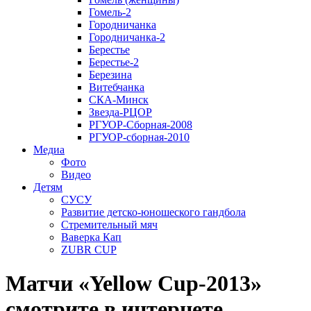
Гомель-2
Городничанка
Городничанка-2
Берестье
Берестье-2
Березина
Витебчанка
СКА-Минск
Звезда-РЦОР
РГУОР-Сборная-2008
РГУОР-сборная-2010
Медиа
Фото
Видео
Детям
СУСУ
Развитие детско-юношеского гандбола
Стремительный мяч
Ваверка Кап
ZUBR CUP
Матчи «Yellow Cup-2013»
смотрите в интернете