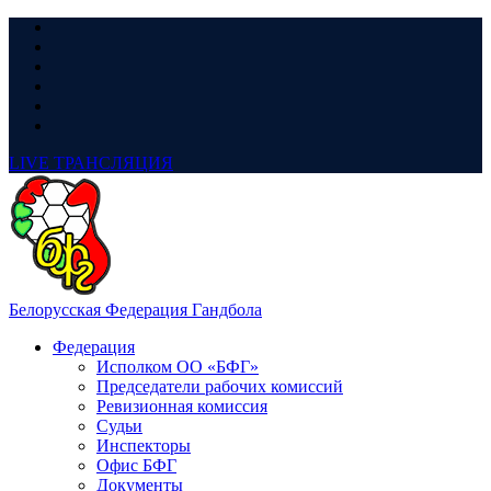
LIVE
ТРАНСЛЯЦИЯ
Белорусская Федерация Гандбола
Федерация
Исполком ОО «БФГ»
Председатели рабочих комиссий
Ревизионная комиссия
Судьи
Инспекторы
Офис БФГ
Документы