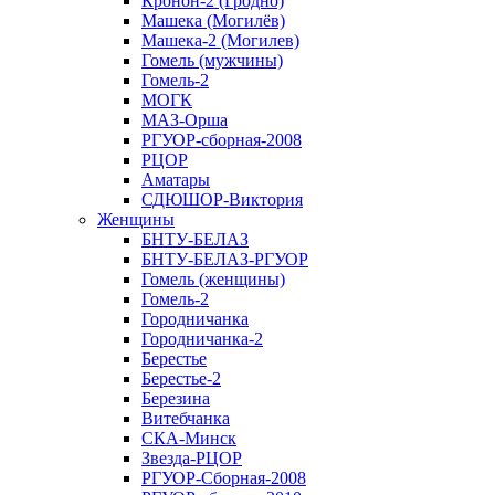
Кронон-2 (Гродно)
Машека (Могилёв)
Машека-2 (Могилев)
Гомель (мужчины)
Гомель-2
МОГК
МАЗ-Орша
РГУОР-сборная-2008
РЦОР
Аматары
СДЮШОР-Виктория
Женщины
БНТУ-БЕЛАЗ
БНТУ-БЕЛАЗ-РГУОР
Гомель (женщины)
Гомель-2
Городничанка
Городничанка-2
Берестье
Берестье-2
Березина
Витебчанка
СКА-Минск
Звезда-РЦОР
РГУОР-Сборная-2008