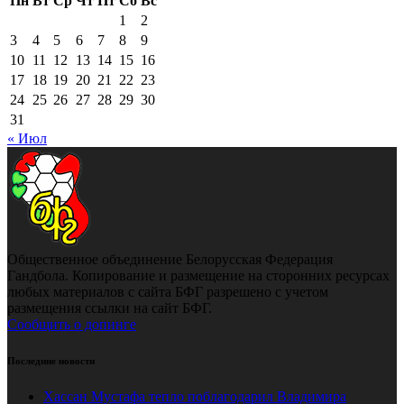
Пн
Вт
Ср
Чт
Пт
Сб
Вс
1
2
3
4
5
6
7
8
9
10
11
12
13
14
15
16
17
18
19
20
21
22
23
24
25
26
27
28
29
30
31
« Июл
Общественное объединение Белорусская Федерация
Гандбола. Копирование и размещение на сторонних ресурсах
любых материалов с сайта БФГ разрешено с учетом
размещения ссылки на сайт БФГ.
Сообщить о допинге
Последние новости
Хассан Мустафа тепло поблагодарил Владимира