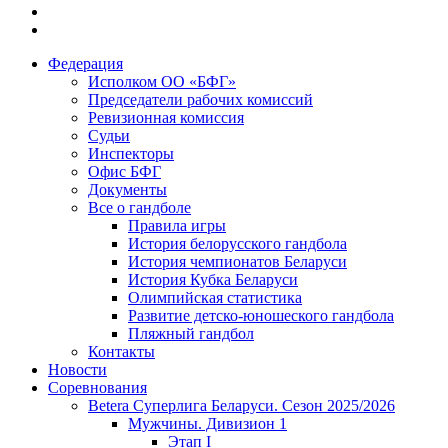
Федерация
Исполком ОО «БФГ»
Председатели рабочих комиссий
Ревизионная комиссия
Судьи
Инспекторы
Офис БФГ
Документы
Все о гандболе
Правила игры
История белорусского гандбола
История чемпионатов Беларуси
История Кубка Беларуси
Олимпийская статистика
Развитие детско-юношеского гандбола
Пляжный гандбол
Контакты
Новости
Соревнования
Betera Суперлига Беларуси. Сезон 2025/2026
Мужчины. Дивизион 1
Этап I