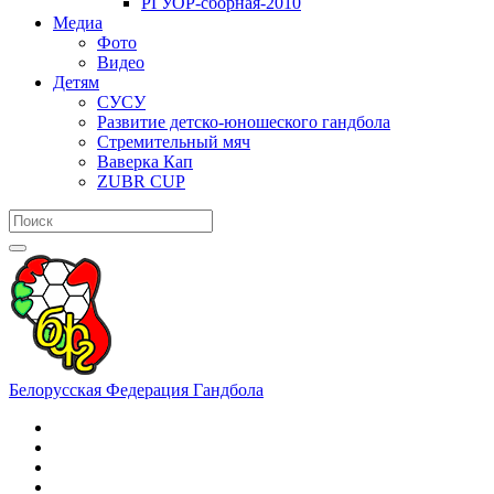
РГУОР-сборная-2010
Медиа
Фото
Видео
Детям
СУСУ
Развитие детско-юношеского гандбола
Стремительный мяч
Ваверка Кап
ZUBR CUP
Белорусская Федерация Гандбола