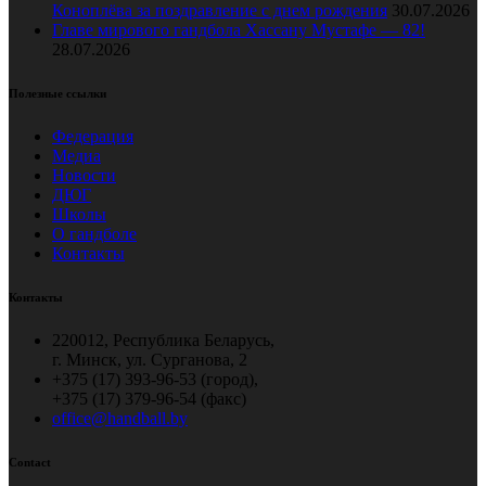
Коноплёва за поздравление с днем рождения
30.07.2026
Главе мирового гандбола Хассану Мустафе — 82!
28.07.2026
Полезные ссылки
Федерация
Медиа
Новости
ДЮГ
Школы
О гандболе
Контакты
Контакты
220012, Республика Беларусь,
г. Минск, ул. Сурганова, 2
+375 (17) 393-96-53 (город),
+375 (17) 379-96-54 (факс)
office@handball.by
Contact