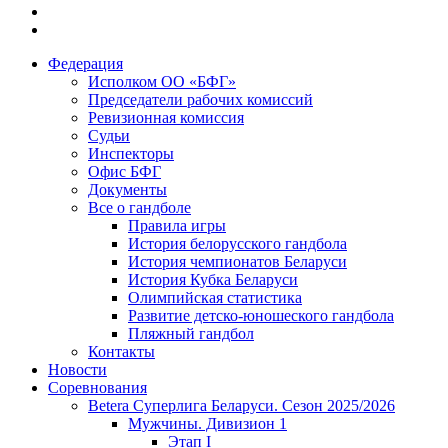
Федерация
Исполком ОО «БФГ»
Председатели рабочих комиссий
Ревизионная комиссия
Судьи
Инспекторы
Офис БФГ
Документы
Все о гандболе
Правила игры
История белорусского гандбола
История чемпионатов Беларуси
История Кубка Беларуси
Олимпийская статистика
Развитие детско-юношеского гандбола
Пляжный гандбол
Контакты
Новости
Соревнования
Betera Суперлига Беларуси. Сезон 2025/2026
Мужчины. Дивизион 1
Этап I