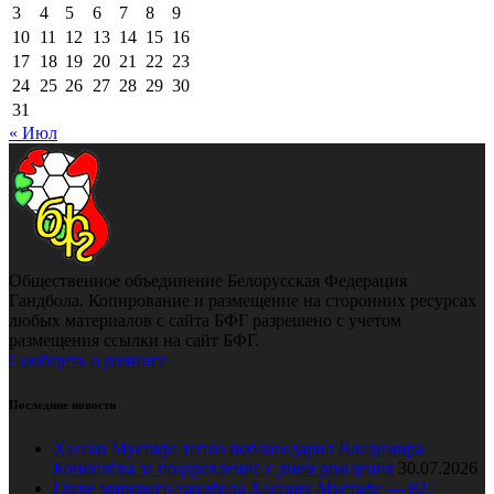
3
4
5
6
7
8
9
10
11
12
13
14
15
16
17
18
19
20
21
22
23
24
25
26
27
28
29
30
31
« Июл
Общественное объединение Белорусская Федерация
Гандбола. Копирование и размещение на сторонних ресурсах
любых материалов с сайта БФГ разрешено с учетом
размещения ссылки на сайт БФГ.
Сообщить о допинге
Последние новости
Хассан Мустафа тепло поблагодарил Владимира
Коноплёва за поздравление с днем рождения
30.07.2026
Главе мирового гандбола Хассану Мустафе — 82!