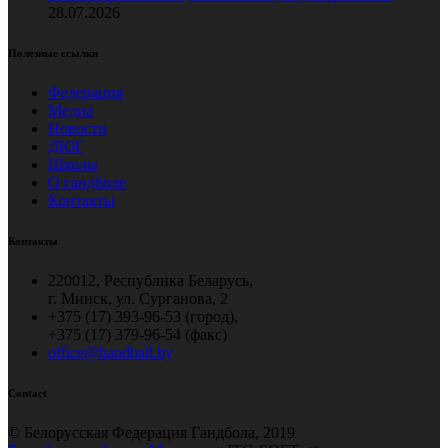
28.07.2026
Полезные ссылки
Федерация
Медиа
Новости
ДЮГ
Школы
О гандболе
Контакты
Контакты
220012, Республика Беларусь,
г. Минск, ул. Сурганова, 2
+375 (17) 393-96-53 (город),
+375 (17) 379-96-54 (факс)
office@handball.by
Contact
© Белорусская Федерация Гандбола, 2019