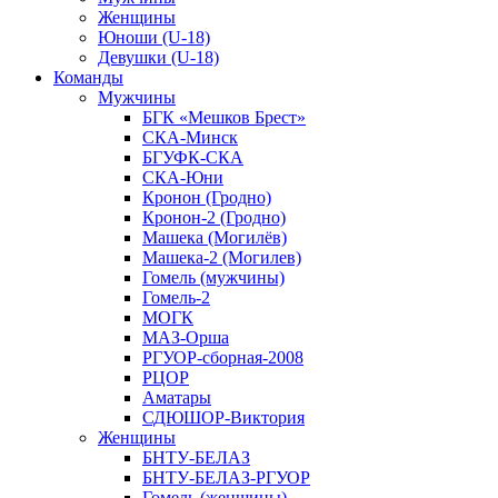
Женщины
Юноши (U-18)
Девушки (U-18)
Команды
Мужчины
БГК «Мешков Брест»
СКА-Минск
БГУФК-СКА
СКА-Юни
Кронон (Гродно)
Кронон-2 (Гродно)
Машека (Могилёв)
Машека-2 (Могилев)
Гомель (мужчины)
Гомель-2
МОГК
МАЗ-Орша
РГУОР-сборная-2008
РЦОР
Аматары
СДЮШОР-Виктория
Женщины
БНТУ-БЕЛАЗ
БНТУ-БЕЛАЗ-РГУОР
Гомель (женщины)