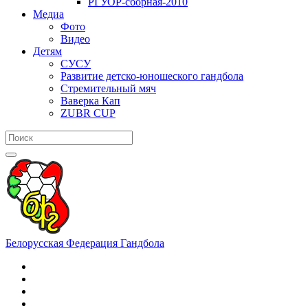
РГУОР-сборная-2010
Медиа
Фото
Видео
Детям
СУСУ
Развитие детско-юношеского гандбола
Стремительный мяч
Ваверка Кап
ZUBR CUP
Белорусская Федерация Гандбола