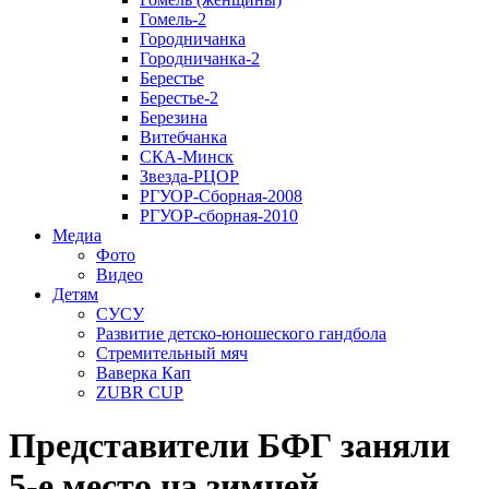
Гомель-2
Городничанка
Городничанка-2
Берестье
Берестье-2
Березина
Витебчанка
СКА-Минск
Звезда-РЦОР
РГУОР-Сборная-2008
РГУОР-сборная-2010
Медиа
Фото
Видео
Детям
СУСУ
Развитие детско-юношеского гандбола
Стремительный мяч
Ваверка Кап
ZUBR CUP
Представители БФГ заняли
5-е место на зимней