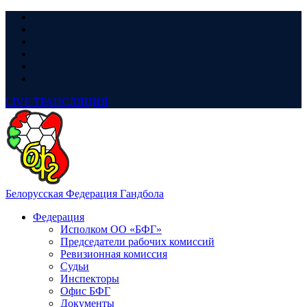
LIVE
ТРАНСЛЯЦИЯ
Белорусская Федерация Гандбола
Федерация
Исполком ОО «БФГ»
Председатели рабочих комиссий
Ревизионная комиссия
Судьи
Инспекторы
Офис БФГ
Документы