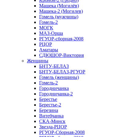
Кронон-2 (Гродно)
Машека (Могилёв)
Машека-2 (Могилев)
Гомель (мужчины)
Гомель-2
МОГК
МАЗ-Орша
РГУОР-сборная-2008
РЦОР
Аматары
СДЮШОР-Виктория
Женщины
БНТУ-БЕЛАЗ
БНТУ-БЕЛАЗ-РГУОР
Гомель (женщины)
Гомель-2
Городничанка
Городничанка-2
Берестье
Берестье-2
Березина
Витебчанка
СКА-Минск
Звезда-РЦОР
РГУОР-Сборная-2008