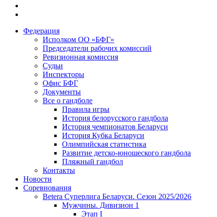
Федерация
Исполком ОО «БФГ»
Председатели рабочих комиссий
Ревизионная комиссия
Судьи
Инспекторы
Офис БФГ
Документы
Все о гандболе
Правила игры
История белорусского гандбола
История чемпионатов Беларуси
История Кубка Беларуси
Олимпийская статистика
Развитие детско-юношеского гандбола
Пляжный гандбол
Контакты
Новости
Соревнования
Betera Суперлига Беларуси. Сезон 2025/2026
Мужчины. Дивизион 1
Этап I