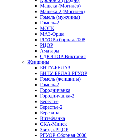
Кронон-2 (Гродно)
Машека (Могилёв)
Машека-2 (Могилев)
Гомель (мужчины)
Гомель-2
МОГК
МАЗ-Орша
РГУОР-сборная-2008
РЦОР
Аматары
СДЮШОР-Виктория
Женщины
БНТУ-БЕЛАЗ
БНТУ-БЕЛАЗ-РГУОР
Гомель (женщины)
Гомель-2
Городничанка
Городничанка-2
Берестье
Берестье-2
Березина
Витебчанка
СКА-Минск
Звезда-РЦОР
РГУОР-Сборная-2008