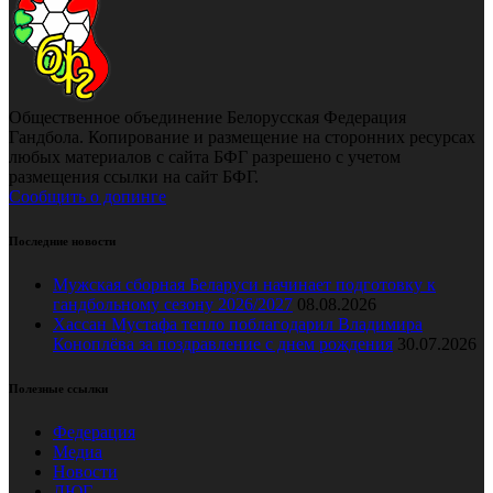
Общественное объединение Белорусская Федерация
Гандбола. Копирование и размещение на сторонних ресурсах
любых материалов с сайта БФГ разрешено с учетом
размещения ссылки на сайт БФГ.
Сообщить о допинге
Последние новости
Мужская сборная Беларуси начинает подготовку к
гандбольному сезону 2026/2027
08.08.2026
Хассан Мустафа тепло поблагодарил Владимира
Коноплёва за поздравление с днем рождения
30.07.2026
Полезные ссылки
Федерация
Медиа
Новости
ДЮГ