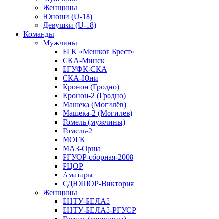
Женщины
Юноши (U-18)
Девушки (U-18)
Команды
Мужчины
БГК «Мешков Брест»
СКА-Минск
БГУФК-СКА
СКА-Юни
Кронон (Гродно)
Кронон-2 (Гродно)
Машека (Могилёв)
Машека-2 (Могилев)
Гомель (мужчины)
Гомель-2
МОГК
МАЗ-Орша
РГУОР-сборная-2008
РЦОР
Аматары
СДЮШОР-Виктория
Женщины
БНТУ-БЕЛАЗ
БНТУ-БЕЛАЗ-РГУОР
Гомель (женщины)