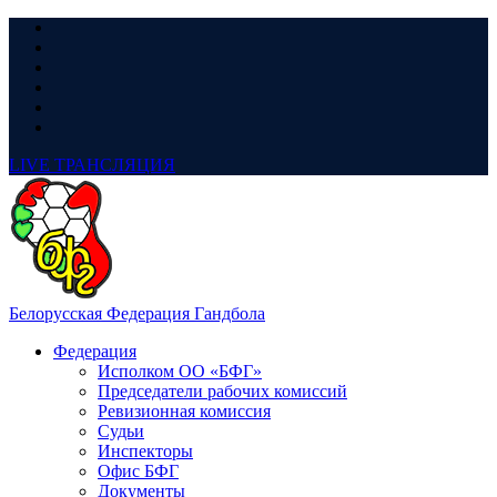
LIVE
ТРАНСЛЯЦИЯ
Белорусская Федерация Гандбола
Федерация
Исполком ОО «БФГ»
Председатели рабочих комиссий
Ревизионная комиссия
Судьи
Инспекторы
Офис БФГ
Документы