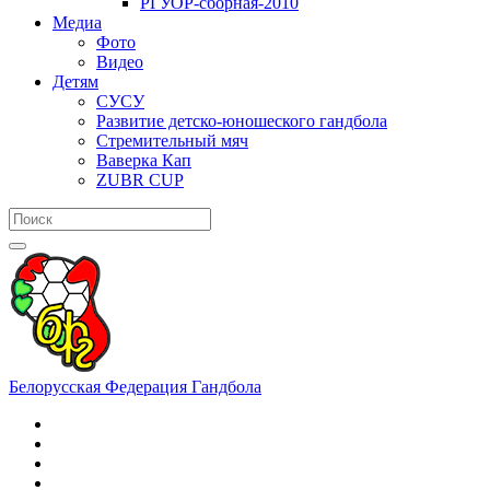
РГУОР-сборная-2010
Медиа
Фото
Видео
Детям
СУСУ
Развитие детско-юношеского гандбола
Стремительный мяч
Ваверка Кап
ZUBR CUP
Белорусская Федерация Гандбола