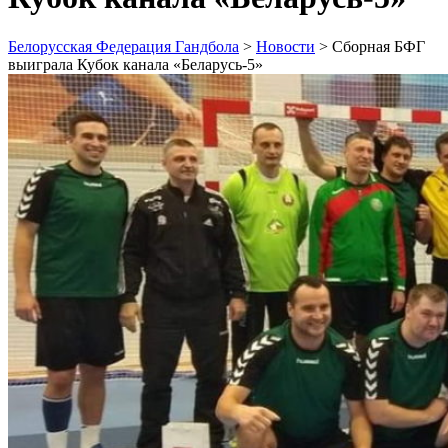
Белорусская Федерация Гандбола
>
Новости
>
Сборная БФГ
выиграла Кубок канала «Беларусь-5»