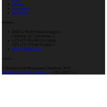
Школы
О гандболе
Контакты
Контакты
220012, Республика Беларусь,
г. Минск, ул. Сурганова, 2
+375 (17) 393-96-53 (город),
+375 (17) 379-96-54 (факс)
office@handball.by
Contact
© Белорусская Федерация Гандбола, 2019
Разработка сайтов в Минске
— ITG-SOFT </>