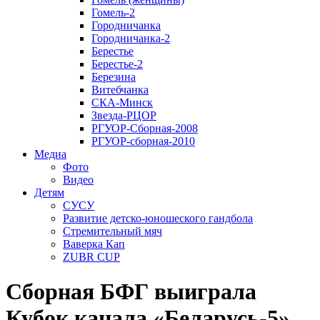
Гомель-2
Городничанка
Городничанка-2
Берестье
Берестье-2
Березина
Витебчанка
СКА-Минск
Звезда-РЦОР
РГУОР-Сборная-2008
РГУОР-сборная-2010
Медиа
Фото
Видео
Детям
СУСУ
Развитие детско-юношеского гандбола
Стремительный мяч
Ваверка Кап
ZUBR CUP
Сборная БФГ выиграла
Кубок канала «Беларусь-5»