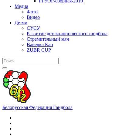
РГУОР-сборная-2010
Медиа
Фото
Видео
Детям
СУСУ
Развитие детско-юношеского гандбола
Стремительный мяч
Ваверка Кап
ZUBR CUP
Белорусская Федерация Гандбола