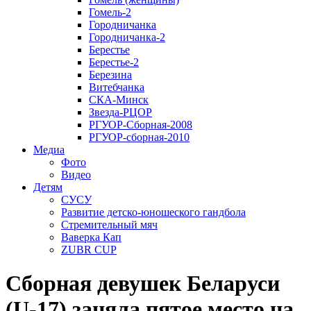
Гомель-2
Городничанка
Городничанка-2
Берестье
Берестье-2
Березина
Витебчанка
СКА-Минск
Звезда-РЦОР
РГУОР-Сборная-2008
РГУОР-сборная-2010
Медиа
Фото
Видео
Детям
СУСУ
Развитие детско-юношеского гандбола
Стремительный мяч
Ваверка Кап
ZUBR CUP
Сборная девушек Беларуси
(U-17) заняла пятое место на