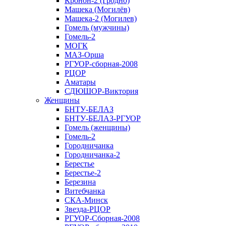
Кронон-2 (Гродно)
Машека (Могилёв)
Машека-2 (Могилев)
Гомель (мужчины)
Гомель-2
МОГК
МАЗ-Орша
РГУОР-сборная-2008
РЦОР
Аматары
СДЮШОР-Виктория
Женщины
БНТУ-БЕЛАЗ
БНТУ-БЕЛАЗ-РГУОР
Гомель (женщины)
Гомель-2
Городничанка
Городничанка-2
Берестье
Берестье-2
Березина
Витебчанка
СКА-Минск
Звезда-РЦОР
РГУОР-Сборная-2008