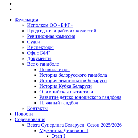
Федерация
Исполком ОО «БФГ»
Председатели рабочих комиссий
Ревизионная комиссия
Судьи
Инспекторы
Офис БФГ
Документы
Все о гандболе
Правила игры
История белорусского гандбола
История чемпионатов Беларуси
История Кубка Беларуси
Олимпийская статистика
Развитие детско-юношеского гандбола
Пляжный гандбол
Контакты
Новости
Соревнования
Betera Суперлига Беларуси. Сезон 2025/2026
Мужчины. Дивизион 1
Этап I