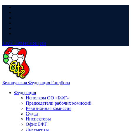
LIVE
ТРАНСЛЯЦИЯ
Белорусская Федерация Гандбола
Федерация
Исполком ОО «БФГ»
Председатели рабочих комиссий
Ревизионная комиссия
Судьи
Инспекторы
Офис БФГ
Документы