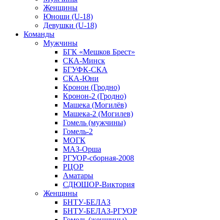
Женщины
Юноши (U-18)
Девушки (U-18)
Команды
Мужчины
БГК «Мешков Брест»
СКА-Минск
БГУФК-СКА
СКА-Юни
Кронон (Гродно)
Кронон-2 (Гродно)
Машека (Могилёв)
Машека-2 (Могилев)
Гомель (мужчины)
Гомель-2
МОГК
МАЗ-Орша
РГУОР-сборная-2008
РЦОР
Аматары
СДЮШОР-Виктория
Женщины
БНТУ-БЕЛАЗ
БНТУ-БЕЛАЗ-РГУОР
Гомель (женщины)