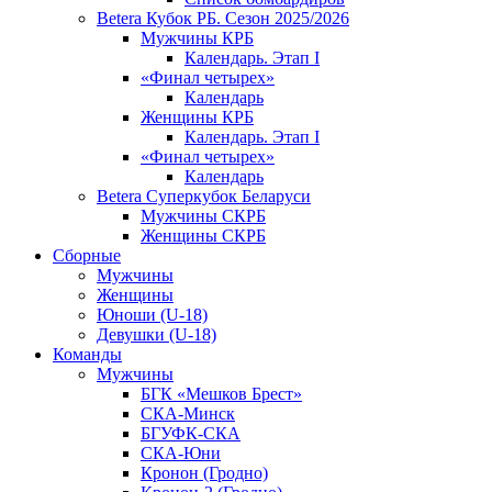
Betera Кубок РБ. Сезон 2025/2026
Мужчины КРБ
Календарь. Этап I
«Финал четырех»
Календарь
Женщины КРБ
Календарь. Этап I
«Финал четырех»
Календарь
Betera Суперкубок Беларуси
Мужчины СКРБ
Женщины СКРБ
Сборные
Мужчины
Женщины
Юноши (U-18)
Девушки (U-18)
Команды
Мужчины
БГК «Мешков Брест»
СКА-Минск
БГУФК-СКА
СКА-Юни
Кронон (Гродно)