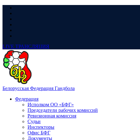
LIVE
ТРАНСЛЯЦИЯ
Белорусская Федерация Гандбола
Федерация
Исполком ОО «БФГ»
Председатели рабочих комиссий
Ревизионная комиссия
Судьи
Инспекторы
Офис БФГ
Документы