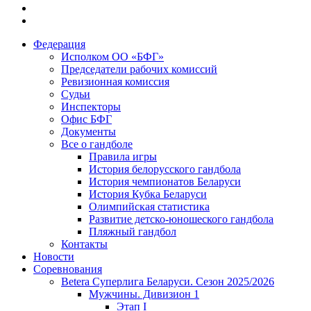
Федерация
Исполком ОО «БФГ»
Председатели рабочих комиссий
Ревизионная комиссия
Судьи
Инспекторы
Офис БФГ
Документы
Все о гандболе
Правила игры
История белорусского гандбола
История чемпионатов Беларуси
История Кубка Беларуси
Олимпийская статистика
Развитие детско-юношеского гандбола
Пляжный гандбол
Контакты
Новости
Соревнования
Betera Суперлига Беларуси. Сезон 2025/2026
Мужчины. Дивизион 1
Этап I