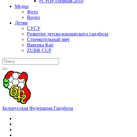
РГУОР-сборная-2010
Медиа
Фото
Видео
Детям
СУСУ
Развитие детско-юношеского гандбола
Стремительный мяч
Ваверка Кап
ZUBR CUP
Белорусская Федерация Гандбола