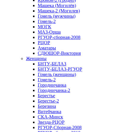
Кронон-2 (Гродно)
Машека (Могилёв)
Машека-2 (Могилев)
Гомель (мужчины)
Гомель-2
МОГК
МАЗ-Орша
РГУОР-сборная-2008
РЦОР
Аматары
СДЮШОР-Виктория
Женщины
БНТУ-БЕЛАЗ
БНТУ-БЕЛАЗ-РГУОР
Гомель (женщины)
Гомель-2
Городничанка
Городничанка-2
Берестье
Берестье-2
Березина
Витебчанка
СКА-Минск
Звезда-РЦОР
РГУОР-Сборная-2008