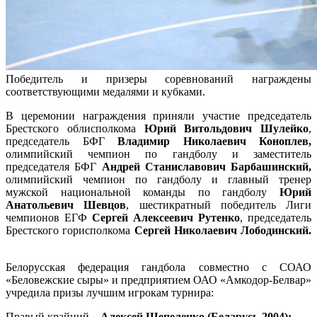
Победитель и призеры соревнований награждены
соответствующими медалями и кубками.
В церемонии награждения приняли участие председатель
Брестского облисполкома
Юрий Витольдович Шулейко
,
председатель БФГ
Владимир Николаевич Коноплев,
олимпийский чемпион по гандболу и заместитель
председателя БФГ
Андрей Станиславович Барбашинский,
олимпийский чемпион по гандболу и главный тренер
мужской национальной команды по гандболу
Юрий
Анатольевич Шевцов
, шестикратный победитель Лиги
чемпионов ЕГФ
Сергей Алексеевич Рутенко
, председатель
Брестского горисполкома
Сергей Николаевич Лободинский.
Белорусская федерация гандбола совместно с СОАО
«Беловежские сыры» и предприятием ОАО «Амкодор-Белвар»
учредила призы лучшим игрокам турнира:
Правый крайний –
Алексей Шепеленко (Беларусь-2004);