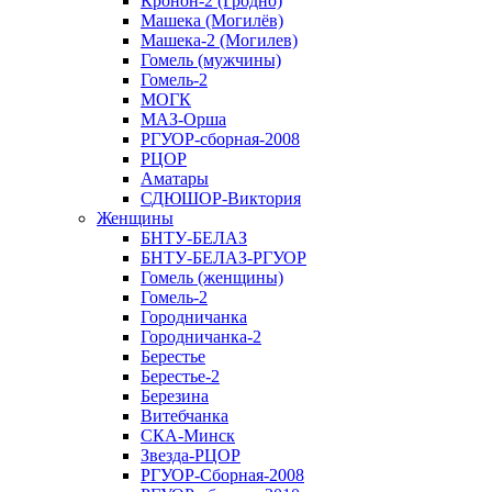
Кронон-2 (Гродно)
Машека (Могилёв)
Машека-2 (Могилев)
Гомель (мужчины)
Гомель-2
МОГК
МАЗ-Орша
РГУОР-сборная-2008
РЦОР
Аматары
СДЮШОР-Виктория
Женщины
БНТУ-БЕЛАЗ
БНТУ-БЕЛАЗ-РГУОР
Гомель (женщины)
Гомель-2
Городничанка
Городничанка-2
Берестье
Берестье-2
Березина
Витебчанка
СКА-Минск
Звезда-РЦОР
РГУОР-Сборная-2008