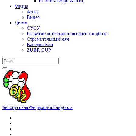
РГУОР-сборная-2010
Медиа
Фото
Видео
Детям
СУСУ
Развитие детско-юношеского гандбола
Стремительный мяч
Ваверка Кап
ZUBR CUP
Белорусская Федерация Гандбола