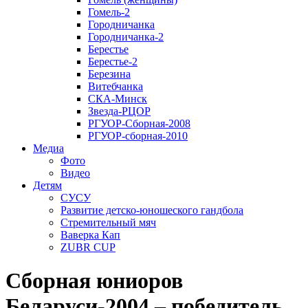
Гомель-2
Городничанка
Городничанка-2
Берестье
Берестье-2
Березина
Витебчанка
СКА-Минск
Звезда-РЦОР
РГУОР-Сборная-2008
РГУОР-сборная-2010
Медиа
Фото
Видео
Детям
СУСУ
Развитие детско-юношеского гандбола
Стремительный мяч
Ваверка Кап
ZUBR CUP
Сборная юниоров
Беларуси-2004 – победитель