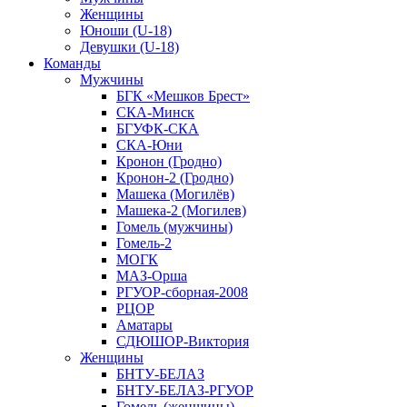
Женщины
Юноши (U-18)
Девушки (U-18)
Команды
Мужчины
БГК «Мешков Брест»
СКА-Минск
БГУФК-СКА
СКА-Юни
Кронон (Гродно)
Кронон-2 (Гродно)
Машека (Могилёв)
Машека-2 (Могилев)
Гомель (мужчины)
Гомель-2
МОГК
МАЗ-Орша
РГУОР-сборная-2008
РЦОР
Аматары
СДЮШОР-Виктория
Женщины
БНТУ-БЕЛАЗ
БНТУ-БЕЛАЗ-РГУОР
Гомель (женщины)