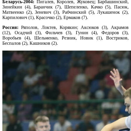
Беларусь-2004:
Пигалев, Королев, Жуковец; Барбашинский,
Зинейкин (4), Баранчик (7), Шепеленко, Качко (5), Пасюк,
Матвеенко (2), Зеневич (3), Рабчинский (5), Лукашенок (2),
Карпилович (1), Красочко (2), Ермаков (7).
Россия:
Ряполов, Локтев, Корякин; Аксюков (3), Акрамов
(12), Осадчий (3), Фильчев (3), Гунин (4), Федоров (3),
Воробьев (4), Шельменко, Резник, Новик (1), Востриков,
Беспалов (2), Кашников (2).