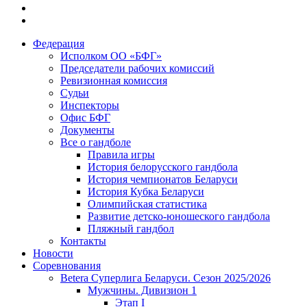
Федерация
Исполком ОО «БФГ»
Председатели рабочих комиссий
Ревизионная комиссия
Судьи
Инспекторы
Офис БФГ
Документы
Все о гандболе
Правила игры
История белорусского гандбола
История чемпионатов Беларуси
История Кубка Беларуси
Олимпийская статистика
Развитие детско-юношеского гандбола
Пляжный гандбол
Контакты
Новости
Соревнования
Betera Суперлига Беларуси. Сезон 2025/2026
Мужчины. Дивизион 1
Этап I