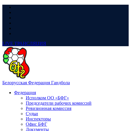
LIVE
ТРАНСЛЯЦИЯ
Белорусская Федерация Гандбола
Федерация
Исполком ОО «БФГ»
Председатели рабочих комиссий
Ревизионная комиссия
Судьи
Инспекторы
Офис БФГ
Документы