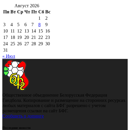
Август 2026
Пн
Вт
Ср
Чт
Пт
Сб
Вс
1
2
3
4
5
6
7
8
9
10
11
12
13
14
15
16
17
18
19
20
21
22
23
24
25
26
27
28
29
30
31
« Июл
Общественное объединение Белорусская Федерация
Гандбола. Копирование и размещение на сторонних ресурсах
любых материалов с сайта БФГ разрешено с учетом
размещения ссылки на сайт БФГ.
Сообщить о допинге
Последние новости