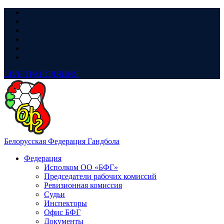
LIVE
ТРАНСЛЯЦИЯ
Белорусская Федерация Гандбола
Федерация
Исполком ОО «БФГ»
Председатели рабочих комиссий
Ревизионная комиссия
Судьи
Инспекторы
Офис БФГ
Документы