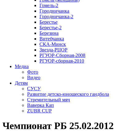
Гомель-2
Городничанка
Городничанка-2
Берестье
Берестье-2
Березина
Витебчанка
СКА-Минск
Звезда-РЦОР
РГУОР-Сборная-2008
РГУОР-сборная-2010
Медиа
Фото
Видео
Детям
СУСУ
Развитие детско-юношеского гандбола
Стремительный мяч
Ваверка Кап
ZUBR CUP
Чемпионат РБ 25.02.2012