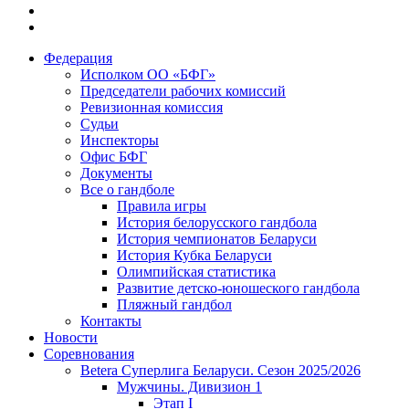
Федерация
Исполком ОО «БФГ»
Председатели рабочих комиссий
Ревизионная комиссия
Судьи
Инспекторы
Офис БФГ
Документы
Все о гандболе
Правила игры
История белорусского гандбола
История чемпионатов Беларуси
История Кубка Беларуси
Олимпийская статистика
Развитие детско-юношеского гандбола
Пляжный гандбол
Контакты
Новости
Соревнования
Betera Суперлига Беларуси. Сезон 2025/2026
Мужчины. Дивизион 1
Этап I