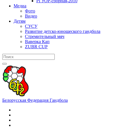
РГУОР-сборная-2010
Медиа
Фото
Видео
Детям
СУСУ
Развитие детско-юношеского гандбола
Стремительный мяч
Ваверка Кап
ZUBR CUP
Белорусская Федерация Гандбола