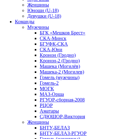
Женщины
Юноши (U-18)
Девушки (U-18)
Команды
Мужчины
БГК «Мешков Брест»
СКА-Минск
БГУФК-СКА
СКА-Юни
Кронон (Гродно)
Кронон-2 (Гродно)
Машека (Могилёв)
Машека-2 (Могилев)
Гомель (мужчины)
Гомель-2
МОГК
МАЗ-Орша
РГУОР-сборная-2008
РЦОР
Аматары
СДЮШОР-Виктория
Женщины
БНТУ-БЕЛАЗ
БНТУ-БЕЛАЗ-РГУОР
Гомель (женщины)