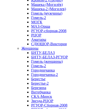
Кронон-2 (Гродно)
Машека (Могилёв)
Машека-2 (Могилев)
Гомель (мужчины)
Гомель-2
МОГК
МАЗ-Орша
РГУОР-сборная-2008
РЦОР
Аматары
СДЮШОР-Виктория
Женщины
БНТУ-БЕЛАЗ
БНТУ-БЕЛАЗ-РГУОР
Гомель (женщины)
Гомель-2
Городничанка
Городничанка-2
Берестье
Берестье-2
Березина
Витебчанка
СКА-Минск
Звезда-РЦОР
РГУОР-Сборная-2008