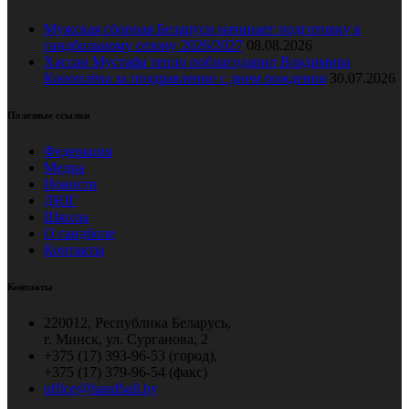
Мужская сборная Беларуси начинает подготовку к
гандбольному сезону 2026/2027
08.08.2026
Хассан Мустафа тепло поблагодарил Владимира
Коноплёва за поздравление с днем рождения
30.07.2026
Полезные ссылки
Федерация
Медиа
Новости
ДЮГ
Школы
О гандболе
Контакты
Контакты
220012, Республика Беларусь,
г. Минск, ул. Сурганова, 2
+375 (17) 393-96-53 (город),
+375 (17) 379-96-54 (факс)
office@handball.by