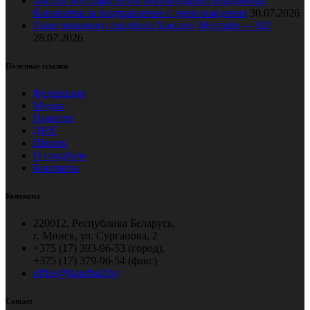
Хассан Мустафа тепло поблагодарил Владимира
Коноплёва за поздравление с днем рождения
30.07.2026
Главе мирового гандбола Хассану Мустафе — 82!
28.07.2026
Полезные ссылки
Федерация
Медиа
Новости
ДЮГ
Школы
О гандболе
Контакты
Контакты
220012, Республика Беларусь,
г. Минск, ул. Сурганова, 2
+375 (17) 393-96-53 (город),
+375 (17) 379-96-54 (факс)
office@handball.by
Contact