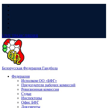
LIVE
ТРАНСЛЯЦИЯ
Белорусская Федерация Гандбола
Федерация
Исполком ОО «БФГ»
Председатели рабочих комиссий
Ревизионная комиссия
Судьи
Инспекторы
Офис БФГ
Документы