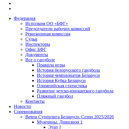
Федерация
Исполком ОО «БФГ»
Председатели рабочих комиссий
Ревизионная комиссия
Судьи
Инспекторы
Офис БФГ
Документы
Все о гандболе
Правила игры
История белорусского гандбола
История чемпионатов Беларуси
История Кубка Беларуси
Олимпийская статистика
Развитие детско-юношеского гандбола
Пляжный гандбол
Контакты
Новости
Соревнования
Betera Суперлига Беларуси. Сезон 2025/2026
Мужчины. Дивизион 1
Этап I