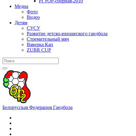
РГУОР-сборная-2010
Медиа
Фото
Видео
Детям
СУСУ
Развитие детско-юношеского гандбола
Стремительный мяч
Ваверка Кап
ZUBR CUP
Белорусская Федерация Гандбола