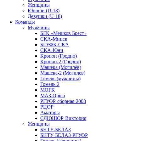
Женщины
Юноши (U-18)
Девушки (U-18)
Команды
Мужчины
БГК «Мешков Брест»
СКА-Минск
БГУФК-СКА
СКА-Юни
Кронон (Гродно)
Кронон-2 (Гродно)
Машека (Могилёв)
Машека-2 (Могилев)
Гомель (мужчины)
Гомель-2
МОГК
МАЗ-Орша
РГУОР-сборная-2008
РЦОР
Аматары
СДЮШОР-Виктория
Женщины
БНТУ-БЕЛАЗ
БНТУ-БЕЛАЗ-РГУОР
Гомель (женщины)