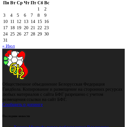
Пн
Вт
Ср
Чт
Пт
Сб
Вс
1
2
3
4
5
6
7
8
9
10
11
12
13
14
15
16
17
18
19
20
21
22
23
24
25
26
27
28
29
30
31
« Июл
Общественное объединение Белорусская Федерация
Гандбола. Копирование и размещение на сторонних ресурсах
любых материалов с сайта БФГ разрешено с учетом
размещения ссылки на сайт БФГ.
Сообщить о допинге
Последние новости