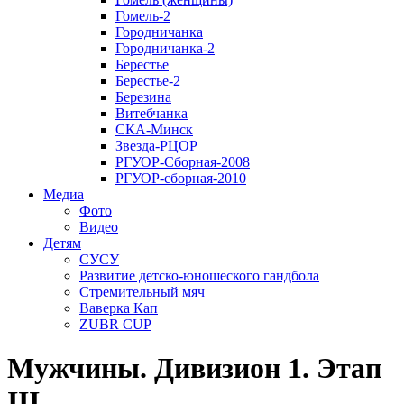
Гомель-2
Городничанка
Городничанка-2
Берестье
Берестье-2
Березина
Витебчанка
СКА-Минск
Звезда-РЦОР
РГУОР-Сборная-2008
РГУОР-сборная-2010
Медиа
Фото
Видео
Детям
СУСУ
Развитие детско-юношеского гандбола
Стремительный мяч
Ваверка Кап
ZUBR CUP
Мужчины. Дивизион 1. Этап
III