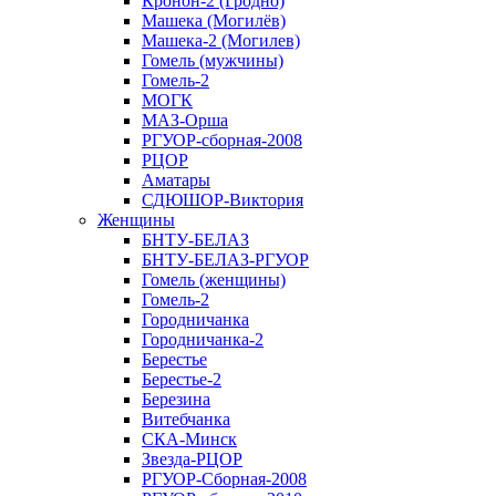
Кронон-2 (Гродно)
Машека (Могилёв)
Машека-2 (Могилев)
Гомель (мужчины)
Гомель-2
МОГК
МАЗ-Орша
РГУОР-сборная-2008
РЦОР
Аматары
СДЮШОР-Виктория
Женщины
БНТУ-БЕЛАЗ
БНТУ-БЕЛАЗ-РГУОР
Гомель (женщины)
Гомель-2
Городничанка
Городничанка-2
Берестье
Берестье-2
Березина
Витебчанка
СКА-Минск
Звезда-РЦОР
РГУОР-Сборная-2008