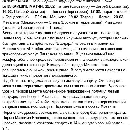
ПРИМЕЧАНИЕ.
За выигрыш в турнире начисляются 3 очка.
БЛИЖАЙШИЕ МАТЧИ. 12.02.
Татран (Словакия) — Загреб (Хорватия).
16.02.
Нексе (Хорватия) — Ловчен (Черногория).
17.02.
Борац (Босния
и Герцеговина) — БГК им. Мешкова.
19.02.
Татран — Ловчен.
20.02.
Металург (Македония) — Слога (Босния и Герцеговина). Извиджач
(Босния и Герцеговина) — Вардар.
Веселые истории с путаницей адресов случаются не только под
Новый год. У мешковцев сломался клубный автобус, который должен
был доставить гандболистов “Вардара” из отеля в игровой зал.
Менеджмент БГК обратился за помощью в компанию по оказанию
транспортных услуг. Там заказ приняли. В установленный час
комфортабельное средство передвижения направили за македонской
делегацией к гостинице “Беларусь”… города Минска. Пока
разбирались с ошибкой, время ушло. В результате матч начался на
тридцать минут позже запланированного.
В дебюте гости сделали ставку на активную защиту. Это создало
мешковцам серьезные проблемы при позиционных атаках. Вдобавок
уже на первой минуте болезненное повреждение получил левый
полусредний Нериюс Атаевас — для восстановления ему
потребовался целый тайм. Брестчане нашли выход в переключении
на динамичные комбинации. Надежная игра в воротах Виталия
Черепенько давала возможность летать вперед быстроногим краям.
Порыв Максима Баранова, совершившего пять кряду результативных
бросков, позволил хозяевам создать к 14-й минуте хороший задел —
9:4.