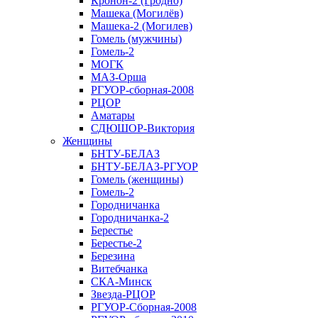
Кронон-2 (Гродно)
Машека (Могилёв)
Машека-2 (Могилев)
Гомель (мужчины)
Гомель-2
МОГК
МАЗ-Орша
РГУОР-сборная-2008
РЦОР
Аматары
СДЮШОР-Виктория
Женщины
БНТУ-БЕЛАЗ
БНТУ-БЕЛАЗ-РГУОР
Гомель (женщины)
Гомель-2
Городничанка
Городничанка-2
Берестье
Берестье-2
Березина
Витебчанка
СКА-Минск
Звезда-РЦОР
РГУОР-Сборная-2008