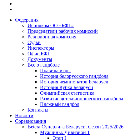
Федерация
Исполком ОО «БФГ»
Председатели рабочих комиссий
Ревизионная комиссия
Судьи
Инспекторы
Офис БФГ
Документы
Все о гандболе
Правила игры
История белорусского гандбола
История чемпионатов Беларуси
История Кубка Беларуси
Олимпийская статистика
Развитие детско-юношеского гандбола
Пляжный гандбол
Контакты
Новости
Соревнования
Betera Суперлига Беларуси. Сезон 2025/2026
Мужчины. Дивизион 1
Этап I