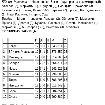
БГК им. Мешкова —
Черепенько, Божич (один раз на семиметровый);
Атаевас (3), Маркотич (5), Кнудсен (6), Новицкис, Пракапеня (3),
Князев (н.в.), Шумак, Вукич (5/2), Баранов (7), Гросас, Костадинович
(1), Иван Карачич, Татарин, Ушал.
Вардар
— Милич, Чаневски; Лазович (2), Ойлески (2), Маркоски,
Прибак (6), Драгаш (2), Кукоски, Ракович (2), Петрич, Йовчевски (1),
Маркович (3), Ф.Лазаров (6/3), Райкович (3), Абутович.
ТУРНИРНАЯ ТАБЛИЦА
И
В
Н
П
М
О
1.
Загреб
12
8
1
3
345-311
25
2.
БГК им. Мешкова
12
8
1
3
376-350
25
3.
Металург
12
8
0
4
319-266
24
4.
Вардар
12
7
2
3
364-311
23
5.
Нексе
12
7
1
4
341-322
22
6.
Ловчен
11
6
2
3
294-305
20
7.
Татран
11
6
0
5
306-293
18
8.
Извиджач
12
3
0
9
312-342
9
9.
Борац
12
2
1
9
284-351
7
10.
Слога
12
0
0
12
290-380
0