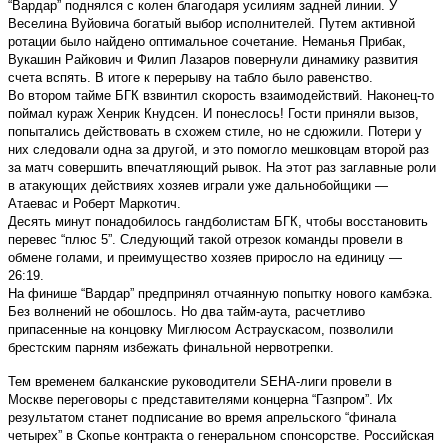
“Вардар” поднялся с колен благодаря усилиям задней линии. У
Веселина Вуйовича богатый выбор исполнителей. Путем активной
ротации было найдено оптимальное сочетание. Неманья Прибак,
Вукашин Райкович и Филип Лазаров повернули динамику развития
счета вспять. В итоге к перерыву на табло было равенство.
Во втором тайме БГК взвинтил скорость взаимодействий. Наконец-то
поймал кураж Хенрик Кнудсен. И понеслось! Гости приняли вызов,
попытались действовать в схожем стиле, но не сдюжили. Потери у
них следовали одна за другой, и это помогло мешковцам второй раз
за матч совершить впечатляющий рывок. На этот раз заглавные роли
в атакующих действиях хозяев играли уже дальнобойщики —
Атаевас и Роберт Маркотич.
Десять минут понадобилось гандболистам БГК, чтобы восстановить
перевес “плюс 5”. Следующий такой отрезок команды провели в
обмене голами, и преимущество хозяев приросло на единицу —
26:19.
На финише “Вардар” предпринял отчаянную попытку нового камбэка.
Без волнений не обошлось. Но два тайм-аута, расчетливо
припасенные на концовку Миглюсом Астраускасом, позволили
брестским парням избежать финальной нервотрепки.
Тем временем балканские руководители SEHA-лиги провели в
Москве переговоры с представителями концерна “Газпром”. Их
результатом станет подписание во время апрельского “финала
четырех” в Скопье контракта о генеральном спонсорстве. Российская