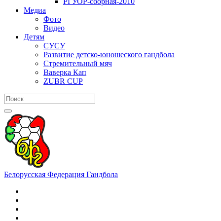
РГУОР-сборная-2010
Медиа
Фото
Видео
Детям
СУСУ
Развитие детско-юношеского гандбола
Стремительный мяч
Ваверка Кап
ZUBR CUP
Белорусская Федерация Гандбола