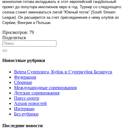
монополия готова вкладывать в этот европейский гандбольный
проект до полутора миллионов евро в год. Турнир со следующего
сезона станет именоваться лигой “Южный поток” (South Stream
League). Он расширится за счет присоединения к нему клубов из
Сербии, Венгрии и Польши.
Просмотров:
79
Поделиться
Новостные рубрики
Betera Суперлига, Кубок и Суперкубок Беларуси
Федерация
Сборные
Международные соревнования
Детские соревнования
Пресс-центр
Архив новостей
Интервью
Без рубрики
Последние новости