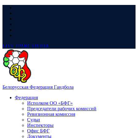
LIVE
ТРАНСЛЯЦИЯ
Белорусская Федерация Гандбола
Федерация
Исполком ОО «БФГ»
Председатели рабочих комиссий
Ревизионная комиссия
Судьи
Инспекторы
Офис БФГ
Документы