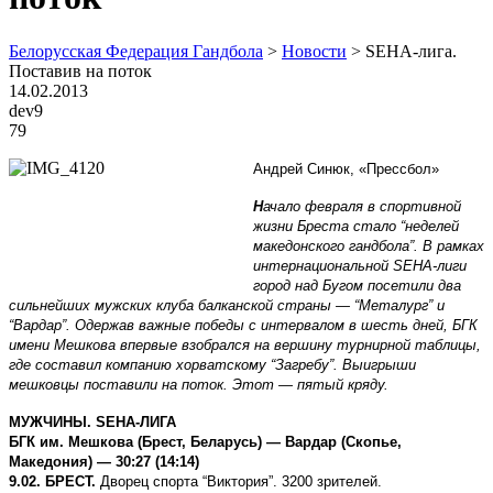
Белорусская Федерация Гандбола
>
Новости
>
SEHA-лига.
Поставив на поток
14.02.2013
dev9
79
Андрей Синюк, «Прессбол»
Н
ачало февраля в спортивной
жизни Бреста стало “неделей
македонского гандбола”. В рамках
интернациональной SEHA-лиги
город над Бугом посетили два
сильнейших мужских клуба балканской страны — “Металург” и
“Вардар”. Одержав важные победы с интервалом в шесть дней, БГК
имени Мешкова впервые взобрался на вершину турнирной таблицы,
где составил компанию хорватскому “Загребу”. Выигрыши
мешковцы поставили на поток. Этот — пятый кряду.
МУЖЧИНЫ. SEHA-ЛИГА
БГК им. Мешкова (Брест, Беларусь) — Вардар (Скопье,
Македония) — 30:27 (14:14)
9.02. БРЕСТ.
Дворец спорта “Виктория”. 3200 зрителей.