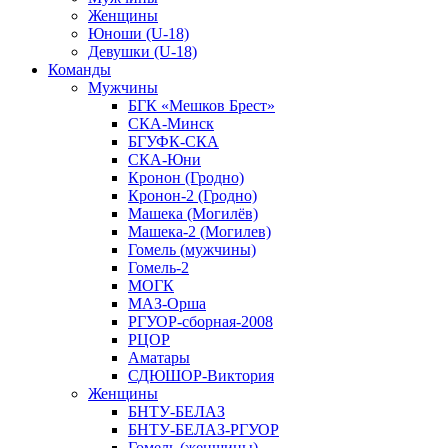
Женщины
Юноши (U-18)
Девушки (U-18)
Команды
Мужчины
БГК «Мешков Брест»
СКА-Минск
БГУФК-СКА
СКА-Юни
Кронон (Гродно)
Кронон-2 (Гродно)
Машека (Могилёв)
Машека-2 (Могилев)
Гомель (мужчины)
Гомель-2
МОГК
МАЗ-Орша
РГУОР-сборная-2008
РЦОР
Аматары
СДЮШОР-Виктория
Женщины
БНТУ-БЕЛАЗ
БНТУ-БЕЛАЗ-РГУОР
Гомель (женщины)