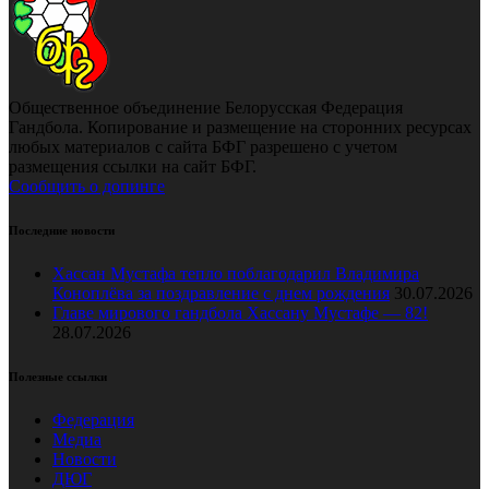
Общественное объединение Белорусская Федерация
Гандбола. Копирование и размещение на сторонних ресурсах
любых материалов с сайта БФГ разрешено с учетом
размещения ссылки на сайт БФГ.
Сообщить о допинге
Последние новости
Хассан Мустафа тепло поблагодарил Владимира
Коноплёва за поздравление с днем рождения
30.07.2026
Главе мирового гандбола Хассану Мустафе — 82!
28.07.2026
Полезные ссылки
Федерация
Медиа
Новости
ДЮГ