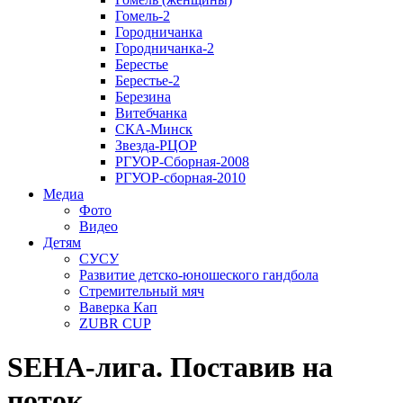
Гомель-2
Городничанка
Городничанка-2
Берестье
Берестье-2
Березина
Витебчанка
СКА-Минск
Звезда-РЦОР
РГУОР-Сборная-2008
РГУОР-сборная-2010
Медиа
Фото
Видео
Детям
СУСУ
Развитие детско-юношеского гандбола
Стремительный мяч
Ваверка Кап
ZUBR CUP
SEHA-лига. Поставив на
поток