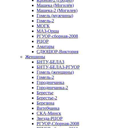
Кронон-2 (Гродно)
Машека (Могилёв)
Машека-2 (Могилев)
Гомель (мужчины)
Гомель-2
МОГК
МАЗ-Орша
РГУОР-сборная-2008
РЦОР
Аматары
СДЮШОР-Виктория
Женщины
БНТУ-БЕЛАЗ
БНТУ-БЕЛАЗ-РГУОР
Гомель (женщины)
Гомель-2
Городничанка
Городничанка-2
Берестье
Берестье-2
Березина
Витебчанка
СКА-Минск
Звезда-РЦОР
РГУОР-Сборная-2008