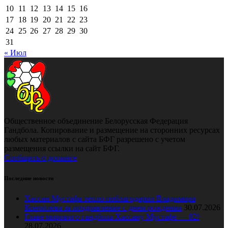
10
11
12
13
14
15
16
17
18
19
20
21
22
23
24
25
26
27
28
29
30
31
« Июл
Общественное объединение Белорусская Федерация
Гандбола. Копирование и размещение на сторонних ресурсах
любых материалов с сайта БФГ разрешено с учетом
размещения ссылки на сайт БФГ.
Сообщить о допинге
Последние новости
Хассан Мустафа тепло поблагодарил Владимира
Коноплёва за поздравление с днем рождения
30.07.2026
Главе мирового гандбола Хассану Мустафе — 82!
28.07.2026