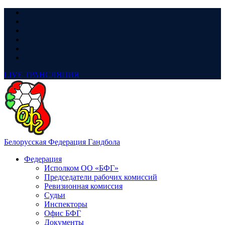
LIVE
ТРАНСЛЯЦИЯ
Белорусская Федерация Гандбола
Федерация
Исполком ОО «БФГ»
Председатели рабочих комиссий
Ревизионная комиссия
Судьи
Инспекторы
Офис БФГ
Документы