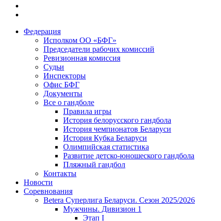
Федерация
Исполком ОО «БФГ»
Председатели рабочих комиссий
Ревизионная комиссия
Судьи
Инспекторы
Офис БФГ
Документы
Все о гандболе
Правила игры
История белорусского гандбола
История чемпионатов Беларуси
История Кубка Беларуси
Олимпийская статистика
Развитие детско-юношеского гандбола
Пляжный гандбол
Контакты
Новости
Соревнования
Betera Суперлига Беларуси. Сезон 2025/2026
Мужчины. Дивизион 1
Этап I