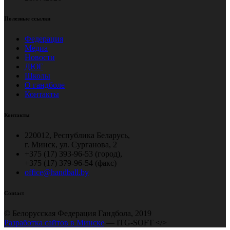
Полезные ссылки
Федерация
Медиа
Новости
ДЮГ
Школы
О гандболе
Контакты
Контакты
220012, Республика Беларусь,
г. Минск, ул. Сурганова, 2
+375 (17) 393-96-53 (город),
+375 (17) 379-96-54 (факс)
office@handball.by
Contact
© Белорусская Федерация Гандбола, 2019
Разработка сайтов в Минске
— ITG-SOFT </>