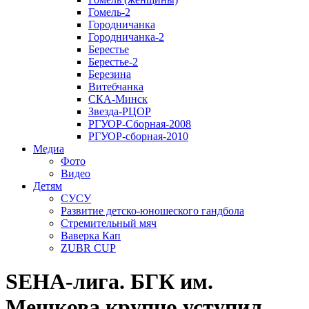
Гомель-2
Городничанка
Городничанка-2
Берестье
Берестье-2
Березина
Витебчанка
СКА-Минск
Звезда-РЦОР
РГУОР-Сборная-2008
РГУОР-сборная-2010
Медиа
Фото
Видео
Детям
СУСУ
Развитие детско-юношеского гандбола
Стремительный мяч
Ваверка Кап
ZUBR CUP
SEHA-лига. БГК им.
Мешкова крупно уступил