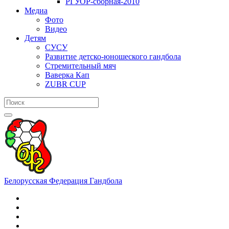
РГУОР-сборная-2010
Медиа
Фото
Видео
Детям
СУСУ
Развитие детско-юношеского гандбола
Стремительный мяч
Ваверка Кап
ZUBR CUP
Белорусская Федерация Гандбола