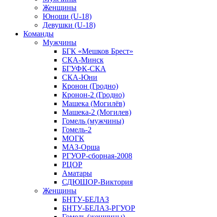
Женщины
Юноши (U-18)
Девушки (U-18)
Команды
Мужчины
БГК «Мешков Брест»
СКА-Минск
БГУФК-СКА
СКА-Юни
Кронон (Гродно)
Кронон-2 (Гродно)
Машека (Могилёв)
Машека-2 (Могилев)
Гомель (мужчины)
Гомель-2
МОГК
МАЗ-Орша
РГУОР-сборная-2008
РЦОР
Аматары
СДЮШОР-Виктория
Женщины
БНТУ-БЕЛАЗ
БНТУ-БЕЛАЗ-РГУОР
Гомель (женщины)