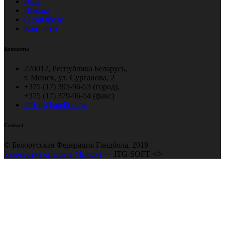
ДЮГ
Школы
О гандболе
Контакты
Контакты
220012, Республика Беларусь,
г. Минск, ул. Сурганова, 2
+375 (17) 393-96-53 (город),
+375 (17) 379-96-54 (факс)
office@handball.by
Contact
© Белорусская Федерация Гандбола, 2019
Разработка сайтов в Минске
— ITG-SOFT </>