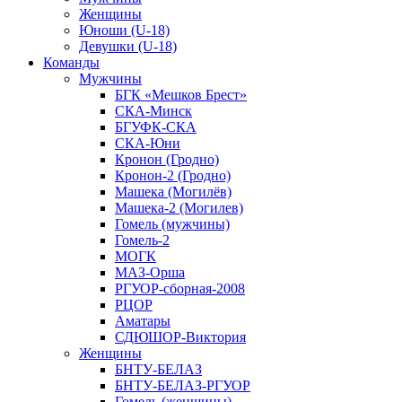
Женщины
Юноши (U-18)
Девушки (U-18)
Команды
Мужчины
БГК «Мешков Брест»
СКА-Минск
БГУФК-СКА
СКА-Юни
Кронон (Гродно)
Кронон-2 (Гродно)
Машека (Могилёв)
Машека-2 (Могилев)
Гомель (мужчины)
Гомель-2
МОГК
МАЗ-Орша
РГУОР-сборная-2008
РЦОР
Аматары
СДЮШОР-Виктория
Женщины
БНТУ-БЕЛАЗ
БНТУ-БЕЛАЗ-РГУОР
Гомель (женщины)