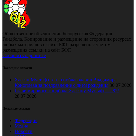
Общественное объединение Белорусская Федерация
Гандбола. Копирование и размещение на сторонних ресурсах
любых материалов с сайта БФГ разрешено с учетом
размещения ссылки на сайт БФГ.
Сообщить о допинге
Последние новости
Хассан Мустафа тепло поблагодарил Владимира
Коноплёва за поздравление с днем рождения
30.07.2026
Главе мирового гандбола Хассану Мустафе — 82!
28.07.2026
Полезные ссылки
Федерация
Медиа
Новости