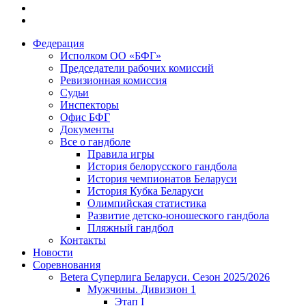
Федерация
Исполком ОО «БФГ»
Председатели рабочих комиссий
Ревизионная комиссия
Судьи
Инспекторы
Офис БФГ
Документы
Все о гандболе
Правила игры
История белорусского гандбола
История чемпионатов Беларуси
История Кубка Беларуси
Олимпийская статистика
Развитие детско-юношеского гандбола
Пляжный гандбол
Контакты
Новости
Соревнования
Betera Суперлига Беларуси. Сезон 2025/2026
Мужчины. Дивизион 1
Этап I