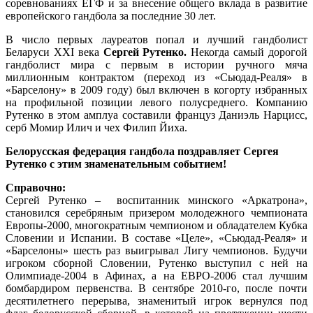
соревнованиях ЕГФ и за внесение общего вклада в развитие
европейского гандбола за последние 30 лет.
В число первых лауреатов попал и лучший гандболист
Беларуси ХХI века
Сергей Рутенко.
Некогда самый дорогой
гандболист мира с первым в истории ручного мяча
миллионным контрактом (переход из «Сьюдад-Реаля» в
«Барселону» в 2009 году) был включен в когорту избранных
на профильной позиции левого полусреднего. Компанию
Рутенко в этом амплуа составили француз Даниэль Нарцисс,
серб Момир Илич и чех Филип Йиха.
Белорусская федерация гандбола поздравляет Сергея
Рутенко с этим знаменательным событием!
Справочно:
Сергей Рутенко – воспитанник минского «Аркатрона»,
становился серебряным призером молодежного чемпионата
Европы-2000, многократным чемпионом и обладателем Кубка
Словении и Испании. В составе «Целе», «Сьюдад-Реаля» и
«Барселоны» шесть раз выигрывал Лигу чемпионов. Будучи
игроком сборной Словении, Рутенко выступил с ней на
Олимпиаде-2004 в Афинах, а на ЕВРО-2006 стал лучшим
бомбардиром первенства. В сентябре 2010-го, после почти
десятилетнего перерыва, знаменитый игрок вернулся под