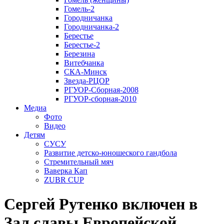
Гомель-2
Городничанка
Городничанка-2
Берестье
Берестье-2
Березина
Витебчанка
СКА-Минск
Звезда-РЦОР
РГУОР-Сборная-2008
РГУОР-сборная-2010
Медиа
Фото
Видео
Детям
СУСУ
Развитие детско-юношеского гандбола
Стремительный мяч
Ваверка Кап
ZUBR CUP
Сергей Рутенко включен в
Зал славы Европейской