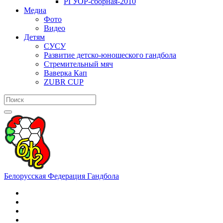
РГУОР-сборная-2010
Медиа
Фото
Видео
Детям
СУСУ
Развитие детско-юношеского гандбола
Стремительный мяч
Ваверка Кап
ZUBR CUP
Белорусская Федерация Гандбола