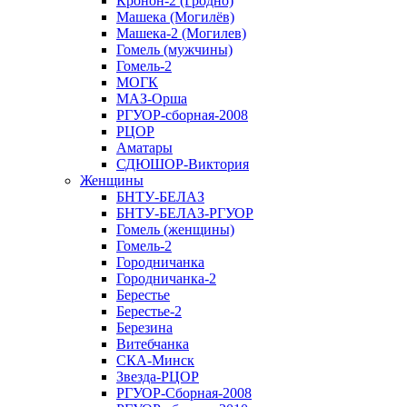
Кронон-2 (Гродно)
Машека (Могилёв)
Машека-2 (Могилев)
Гомель (мужчины)
Гомель-2
МОГК
МАЗ-Орша
РГУОР-сборная-2008
РЦОР
Аматары
СДЮШОР-Виктория
Женщины
БНТУ-БЕЛАЗ
БНТУ-БЕЛАЗ-РГУОР
Гомель (женщины)
Гомель-2
Городничанка
Городничанка-2
Берестье
Берестье-2
Березина
Витебчанка
СКА-Минск
Звезда-РЦОР
РГУОР-Сборная-2008