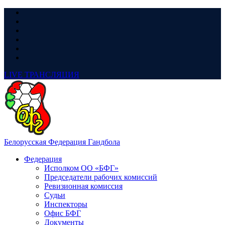
LIVE
ТРАНСЛЯЦИЯ
Белорусская Федерация Гандбола
Федерация
Исполком ОО «БФГ»
Председатели рабочих комиссий
Ревизионная комиссия
Судьи
Инспекторы
Офис БФГ
Документы