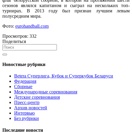
флаг белорусской сборной, в которой на протяжении шести
сезонов являлся капитаном и сыграл на нескольких топ-
турнирах. В 2013 году был признан лучшим левым
полусредним мира.
Фото:
eurohandball.com
Просмотров:
332
Поделиться
Новостные рубрики
Betera Суперлига, Кубок и Суперкубок Беларуси
Федерация
Сборные
Международные соревнования
Детские соревнования
Пресс-центр
Архив новостей
Интервью
Без рубрики
Последние новости