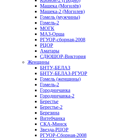
Кронон-2 (Гродно)
Машека (Могилёв)
Машека-2 (Могилев)
Гомель (мужчины)
Гомель-2
МОГК
МАЗ-Орша
РГУОР-сборная-2008
РЦОР
Аматары
СДЮШОР-Виктория
Женщины
БНТУ-БЕЛАЗ
БНТУ-БЕЛАЗ-РГУОР
Гомель (женщины)
Гомель-2
Городничанка
Городничанка-2
Берестье
Берестье-2
Березина
Витебчанка
СКА-Минск
Звезда-РЦОР
РГУОР-Сборная-2008