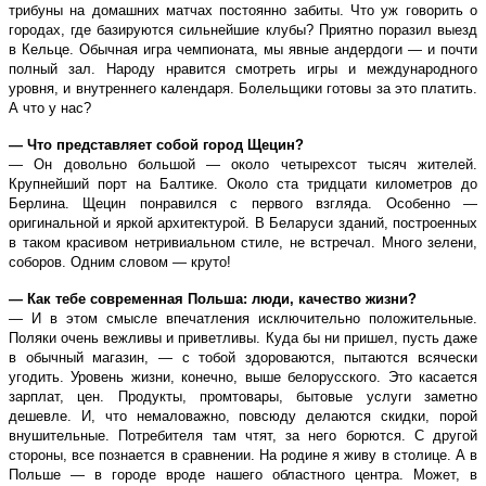
трибуны на домашних матчах постоянно забиты. Что уж говорить о
городах, где базируются сильнейшие клубы? Приятно поразил выезд
в Кельце. Обычная игра чемпионата, мы явные андердоги — и почти
полный зал. Народу нравится смотреть игры и международного
уровня, и внутреннего календаря. Болельщики готовы за это платить.
А что у нас?
— Что представляет собой город Щецин?
— Он довольно большой — около четырехсот тысяч жителей.
Крупнейший порт на Балтике. Около ста тридцати километров до
Берлина. Щецин понравился с первого взгляда. Особенно —
оригинальной и яркой архитектурой. В Беларуси зданий, построенных
в таком красивом нетривиальном стиле, не встречал. Много зелени,
соборов. Одним словом — круто!
— Как тебе современная Польша: люди, качество жизни?
— И в этом смысле впечатления исключительно положительные.
Поляки очень вежливы и приветливы. Куда бы ни пришел, пусть даже
в обычный магазин, — с тобой здороваются, пытаются всячески
угодить. Уровень жизни, конечно, выше белорусского. Это касается
зарплат, цен. Продукты, промтовары, бытовые услуги заметно
дешевле. И, что немаловажно, повсюду делаются скидки, порой
внушительные. Потребителя там чтят, за него борются. С другой
стороны, все познается в сравнении. На родине я живу в столице. А в
Польше — в городе вроде нашего областного центра. Может, в