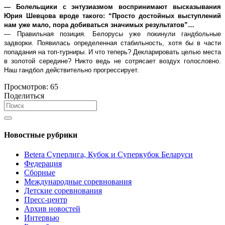
— Болельщики с энтузиазмом воспринимают высказывания
Юрия Шевцова вроде такого: “Просто достойных выступлений
нам уже мало, пора добиваться значимых результатов”…
— Правильная позиция. Белорусы уже покинули гандбольные
задворки. Появилась определенная стабильность, хотя бы в части
попадания на топ-турниры. И что теперь? Декларировать целью места
в золотой середине? Никто ведь не сотрясает воздух голословно.
Наш гандбол действительно прогрессирует.
Просмотров:
65
Поделиться
Новостные рубрики
Betera Суперлига, Кубок и Суперкубок Беларуси
Федерация
Сборные
Международные соревнования
Детские соревнования
Пресс-центр
Архив новостей
Интервью