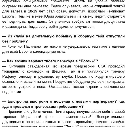
серьезных официальных сражениях. Играть на уровне главных
сборных им еще рановато. Редко случается, чтобы отправной точкой
для взлета в 18-19 лет стал сразу, допустим, взрослый чемпионат
Европы. Тем не менее Юрий Анатольевич в смену верит, старается
ее подтянуть, дает шанс. От учеников требуются только дисциплина
и самоотдача. Тогда все у ребят должно получиться.
— Из клуба на длительную побывку в сборную тебя отпустили
без проблем?
— Конечно. Насильно там никого не удерживают, тем паче в единые
для всей Европы календарные окна.
— Как возник вариант твоего перехода в “Погонь”?
— Ситуация стандартная: во время предсезонки СКА проводил
“товарняк” с командой из Щецина. Там я и приглянулся тренеру
Рафалу Бялому и руководству клуба. Позже, по ходу минувшего
сезона, они вышли на меня. Предметно обсудили условия контракта,
которые устроили всех. Оставалось только скрепить соглашение
подписями.
— Быстро ли выстроил отношения с новыми партнерами? Как
адаптировался к тренерским требованиям?
— Приняли в клубе отлично. Почти сразу почувствовал себя в своей
тарелке. Моральный фон — замечательный. Доверительные,
дружеские отношения, никаких отказов в просьбах, помощь в любых
вопросах. Нравится, что в составе “Погони” разумно сочетаются опыт