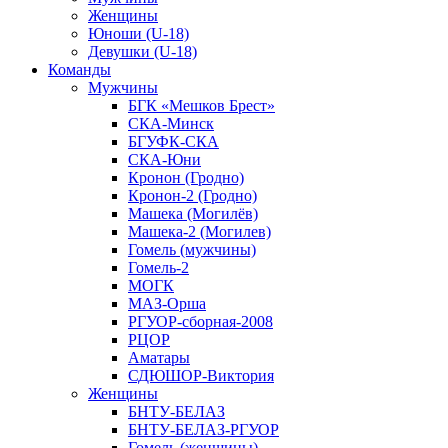
Женщины
Юноши (U-18)
Девушки (U-18)
Команды
Мужчины
БГК «Мешков Брест»
СКА-Минск
БГУФК-СКА
СКА-Юни
Кронон (Гродно)
Кронон-2 (Гродно)
Машека (Могилёв)
Машека-2 (Могилев)
Гомель (мужчины)
Гомель-2
МОГК
МАЗ-Орша
РГУОР-сборная-2008
РЦОР
Аматары
СДЮШОР-Виктория
Женщины
БНТУ-БЕЛАЗ
БНТУ-БЕЛАЗ-РГУОР
Гомель (женщины)