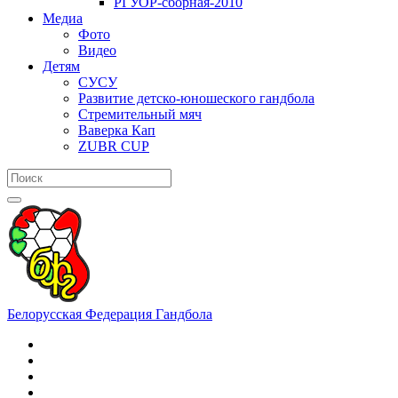
РГУОР-сборная-2010
Медиа
Фото
Видео
Детям
СУСУ
Развитие детско-юношеского гандбола
Стремительный мяч
Ваверка Кап
ZUBR CUP
Белорусская Федерация Гандбола