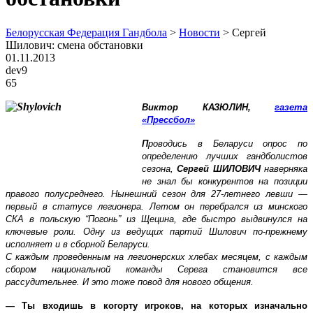
Белорусская Федерация Гандбола
>
Новости
>
Сергей
Шилович: смена обстановки
01.11.2013
dev9
65
Виктор КАЗЮЛИН,
газета
«Прессбол»
П
роводись в Беларуси опрос по
определению лучших гандболистов
сезона,
Сергей ШИЛОВИЧ
наверняка
не знал бы конкурентов на позиции
правого полусреднего. Нынешний сезон для 27-летнего левши —
первый в статусе легионера. Летом он перебрался из минского
СКА в польскую “Погонь” из Щецина, где быстро выдвинулся на
ключевые роли. Одну из ведущих партий Шилович по-прежнему
исполняет и в сборной Беларуси.
С каждым проведенным на легионерских хлебах месяцем, с каждым
сбором национальной команды Серега становится все
рассудительнее. И это тоже повод для нового общения.
— Ты входишь в когорту игроков, на которых изначально