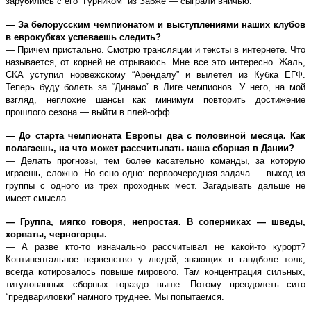
зарубились с его “Гурником” из Забже — сыграли вничью.
— За белорусским чемпионатом и выступлениями наших клубов
в еврокубках успеваешь следить?
— Причем пристально. Смотрю трансляции и тексты в интернете. Что
называется, от корней не отрываюсь. Мне все это интересно. Жаль,
СКА уступил норвежскому “Арендалу” и вылетел из Кубка ЕГФ.
Теперь буду болеть за “Динамо” в Лиге чемпионов. У него, на мой
взгляд, неплохие шансы как минимум повторить достижение
прошлого сезона — выйти в плей-офф.
— До старта чемпионата Европы два с половиной месяца. Как
полагаешь, на что может рассчитывать наша сборная в Дании?
— Делать прогнозы, тем более касательно команды, за которую
играешь, сложно. Но ясно одно: первоочередная задача — выход из
группы с одного из трех проходных мест. Загадывать дальше не
имеет смысла.
— Группа, мягко говоря, непростая. В соперниках — шведы,
хорваты, черногорцы.
— А разве кто-то изначально рассчитывал не какой-то курорт?
Континентальное первенство у людей, знающих в гандболе толк,
всегда котировалось повыше мирового. Там концентрация сильных,
титулованных сборных гораздо выше. Потому преодолеть сито
“предвариловки” намного труднее. Мы попытаемся.