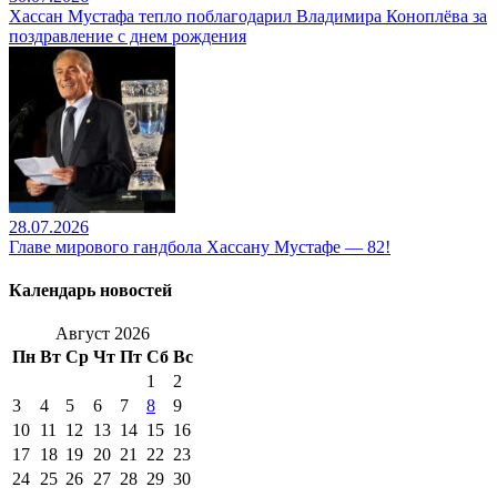
Хассан Мустафа тепло поблагодарил Владимира Коноплёва за
поздравление с днем рождения
28.07.2026
Главе мирового гандбола Хассану Мустафе — 82!
Календарь новостей
Август 2026
Пн
Вт
Ср
Чт
Пт
Сб
Вс
1
2
3
4
5
6
7
8
9
10
11
12
13
14
15
16
17
18
19
20
21
22
23
24
25
26
27
28
29
30