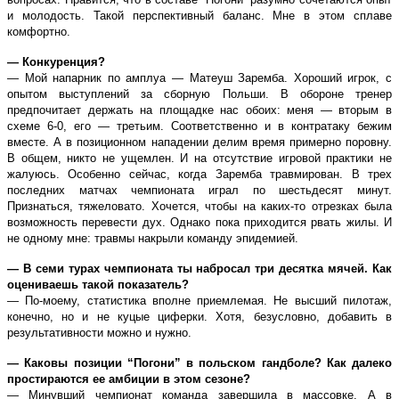
и молодость. Такой перспективный баланс. Мне в этом сплаве
комфортно.
— Конкуренция?
— Мой напарник по амплуа — Матеуш Заремба. Хороший игрок, с
опытом выступлений за сборную Польши. В обороне тренер
предпочитает держать на площадке нас обоих: меня — вторым в
схеме 6-0, его — третьим. Соответственно и в контратаку бежим
вместе. А в позиционном нападении делим время примерно поровну.
В общем, никто не ущемлен. И на отсутствие игровой практики не
жалуюсь. Особенно сейчас, когда Заремба травмирован. В трех
последних матчах чемпионата играл по шестьдесят минут.
Признаться, тяжеловато. Хочется, чтобы на каких-то отрезках была
возможность перевести дух. Однако пока приходится рвать жилы. И
не одному мне: травмы накрыли команду эпидемией.
— В семи турах чемпионата ты набросал три десятка мячей. Как
оцениваешь такой показатель?
— По-моему, статистика вполне приемлемая. Не высший пилотаж,
конечно, но и не куцые циферки. Хотя, безусловно, добавить в
результативности можно и нужно.
— Каковы позиции “Погони” в польском гандболе? Как далеко
простираются ее амбиции в этом сезоне?
— Минувший чемпионат команда завершила в массовке. А в