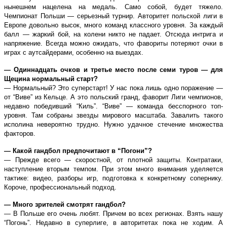
нынешнем нацелена на медаль. Само собой, будет тяжело.
Чемпионат Польши — серьезный турнир. Авторитет польской лиги в
Европе довольно высок, много команд классного уровня. За каждый
балл — жаркий бой, на колени никто не падает. Отсюда интрига и
напряжение. Всегда можно ожидать, что фавориты потеряют очки в
играх с аутсайдерами, особенно на выездах.
— Одиннадцать очков и третье место после семи туров — для
Щецина нормальный старт?
— Нормальный? Это суперстарт! У нас пока лишь одно поражение —
от “Виве” из Кельце. А это польский гранд, фаворит Лиги чемпионов,
недавно победивший “Киль”. “Виве” — команда бесспорного топ-
уровня. Там собраны звезды мирового масштаба. Завалить такого
исполина невероятно трудно. Нужно удачное стечение множества
факторов.
— Какой гандбол предпочитают в “Погони”?
— Прежде всего — скоростной, от плотной защиты. Контратаки,
наступление вторым темпом. При этом много внимания уделяется
тактике: видео, разборы игр, подготовка к конкретному сопернику.
Короче, профессиональный подход.
— Много зрителей смотрят гандбол?
— В Польше его очень любят. Причем во всех регионах. Взять нашу
“Погонь”. Недавно в суперлиге, в авторитетах пока не ходим. А