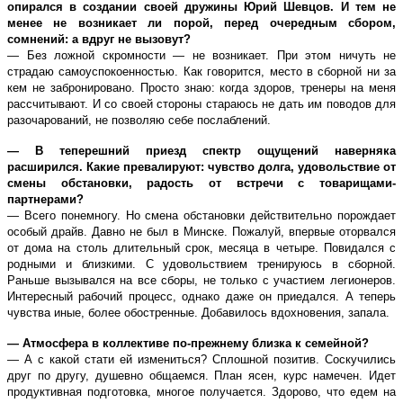
опирался в создании своей дружины Юрий Шевцов. И тем не
менее не возникает ли порой, перед очередным сбором,
сомнений: а вдруг не вызовут?
— Без ложной скромности — не возникает. При этом ничуть не
страдаю самоуспокоенностью. Как говорится, место в сборной ни за
кем не забронировано. Просто знаю: когда здоров, тренеры на меня
рассчитывают. И со своей стороны стараюсь не дать им поводов для
разочарований, не позволяю себе послаблений.
— В теперешний приезд спектр ощущений наверняка
расширился. Какие превалируют: чувство долга, удовольствие от
смены обстановки, радость от встречи с товарищами-
партнерами?
— Всего понемногу. Но смена обстановки действительно порождает
особый драйв. Давно не был в Минске. Пожалуй, впервые оторвался
от дома на столь длительный срок, месяца в четыре. Повидался с
родными и близкими. С удовольствием тренируюсь в сборной.
Раньше вызывался на все сборы, не только с участием легионеров.
Интересный рабочий процесс, однако даже он приедался. А теперь
чувства иные, более обостренные. Добавилось вдохновения, запала.
— Атмосфера в коллективе по-прежнему близка к семейной?
— А с какой стати ей измениться? Сплошной позитив. Соскучились
друг по другу, душевно общаемся. План ясен, курс намечен. Идет
продуктивная подготовка, многое получается. Здорово, что едем на