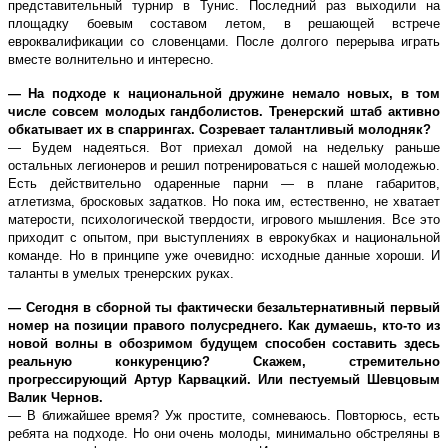
представительный турнир в Тунис. Последний раз выходили на
площадку боевым составом летом, в решающей встрече
евроквалификации со словенцами. После долгого перерыва играть
вместе волнительно и интересно.
— На подходе к национальной дружине немало новых, в том
числе совсем молодых гандболистов. Тренерский штаб активно
обкатывает их в спаррингах. Созревает талантливый молодняк?
— Будем надеяться. Вот приехал домой на недельку раньше
остальных легионеров и решил потренироваться с нашей молодежью.
Есть действительно одаренные парни — в плане габаритов,
атлетизма, бросковых задатков. Но пока им, естественно, не хватает
матерости, психологической твердости, игрового мышления. Все это
приходит с опытом, при выступлениях в еврокубках и национальной
команде. Но в принципе уже очевидно: исходные данные хороши. И
таланты в умелых тренерских руках.
— Сегодня в сборной ты фактически безальтернативный первый
номер на позиции правого полусреднего. Как думаешь, кто-то из
новой волны в обозримом будущем способен составить здесь
реальную конкуренцию? Скажем, стремительно
прогрессирующий Артур Карвацкий. Или пестуемый Шевцовым
Валик Чернов.
— В ближайшее время? Уж простите, сомневаюсь. Повторюсь, есть
ребята на подходе. Но они очень молоды, минимально обстреляны в