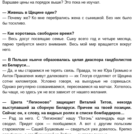
Варшаве цены на порядок выше? Это пока не изучал.
— Живешь в Щецине один?
— Почему же? Ко мне перебрались жена с сынишкой. Без них было
бы тоскливо.
— Как коротаешь свободное время?
— Весь досуг посвящаю семье. Сыну всего год и четыре месяца,
парню требуется много внимания. Весь мой мир вращается вокруг
него.
— В Польше нынче образовалась целая диаспора гандболистов
из Беларуси…
— Да, и мы стараемся не терять связь. Правда, те же Юра Громыко и
Антон Пракапеня живут далековато — их Глогув отделяют от Щецина
сотни километров. Условно говоря, на выходные не сорвешься.
Однако регулярно созваниваемся, пересекаемся на матчах. Хотелось
бы чаще, но здесь уж не все зависит от нашего желания.
— Цвета “Легионово” защищает Виталий Титов, некогда
выступавший за сборную Беларуси. Причем на твоей позиции.
Сейчас он, к слову, на видных ролях в списке бомбардиров…
— Рад за него. С “Легионово” нашу “Погонь” календарь еще не
сводил. Придет срок — пообщаемся. А вот с другим польским
старожилом — Сашей Бушковым — свидеться уже довелось. Крепко