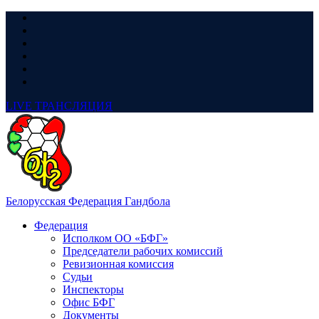
LIVE
ТРАНСЛЯЦИЯ
Белорусская Федерация Гандбола
Федерация
Исполком ОО «БФГ»
Председатели рабочих комиссий
Ревизионная комиссия
Судьи
Инспекторы
Офис БФГ
Документы