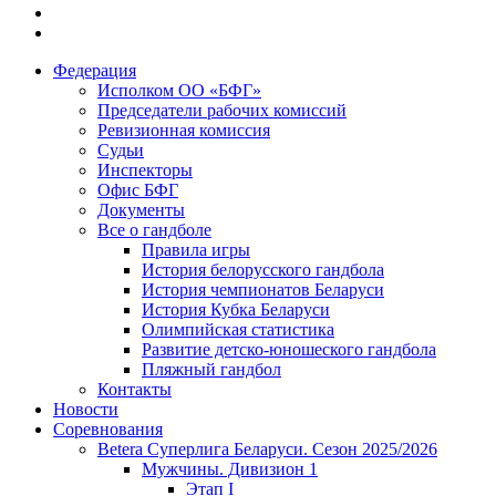
Федерация
Исполком ОО «БФГ»
Председатели рабочих комиссий
Ревизионная комиссия
Судьи
Инспекторы
Офис БФГ
Документы
Все о гандболе
Правила игры
История белорусского гандбола
История чемпионатов Беларуси
История Кубка Беларуси
Олимпийская статистика
Развитие детско-юношеского гандбола
Пляжный гандбол
Контакты
Новости
Соревнования
Betera Суперлига Беларуси. Сезон 2025/2026
Мужчины. Дивизион 1
Этап I