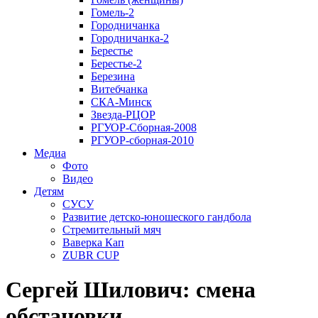
Гомель-2
Городничанка
Городничанка-2
Берестье
Берестье-2
Березина
Витебчанка
СКА-Минск
Звезда-РЦОР
РГУОР-Сборная-2008
РГУОР-сборная-2010
Медиа
Фото
Видео
Детям
СУСУ
Развитие детско-юношеского гандбола
Стремительный мяч
Ваверка Кап
ZUBR CUP
Сергей Шилович: смена
обстановки