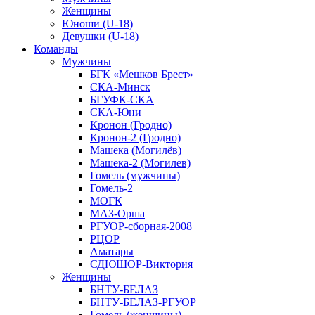
Женщины
Юноши (U-18)
Девушки (U-18)
Команды
Мужчины
БГК «Мешков Брест»
СКА-Минск
БГУФК-СКА
СКА-Юни
Кронон (Гродно)
Кронон-2 (Гродно)
Машека (Могилёв)
Машека-2 (Могилев)
Гомель (мужчины)
Гомель-2
МОГК
МАЗ-Орша
РГУОР-сборная-2008
РЦОР
Аматары
СДЮШОР-Виктория
Женщины
БНТУ-БЕЛАЗ
БНТУ-БЕЛАЗ-РГУОР
Гомель (женщины)