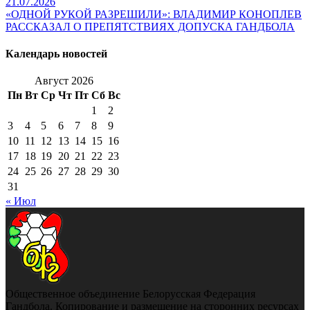
21.07.2026
«ОДНОЙ РУКОЙ РАЗРЕШИЛИ»: ВЛАДИМИР КОНОПЛЕВ
РАССКАЗАЛ О ПРЕПЯТСТВИЯХ ДОПУСКА ГАНДБОЛА
Календарь новостей
Август 2026
Пн
Вт
Ср
Чт
Пт
Сб
Вс
1
2
3
4
5
6
7
8
9
10
11
12
13
14
15
16
17
18
19
20
21
22
23
24
25
26
27
28
29
30
31
« Июл
Общественное объединение Белорусская Федерация
Гандбола. Копирование и размещение на сторонних ресурсах