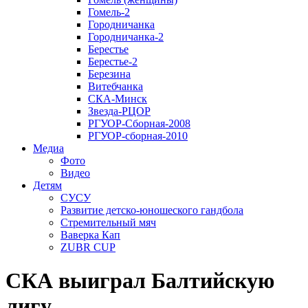
Гомель-2
Городничанка
Городничанка-2
Берестье
Берестье-2
Березина
Витебчанка
СКА-Минск
Звезда-РЦОР
РГУОР-Сборная-2008
РГУОР-сборная-2010
Медиа
Фото
Видео
Детям
СУСУ
Развитие детско-юношеского гандбола
Стремительный мяч
Ваверка Кап
ZUBR CUP
СКА выиграл Балтийскую
лигу