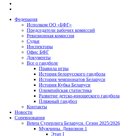
Федерация
Исполком ОО «БФГ»
Председатели рабочих комиссий
Ревизионная комиссия
Судьи
Инспекторы
Офис БФГ
Документы
Все о гандболе
Правила игры
История белорусского гандбола
История чемпионатов Беларуси
История Кубка Беларуси
Олимпийская статистика
Развитие детско-юношеского гандбола
Пляжный гандбол
Контакты
Новости
Соревнования
Betera Суперлига Беларуси. Сезон 2025/2026
Мужчины. Дивизион 1
Этап I