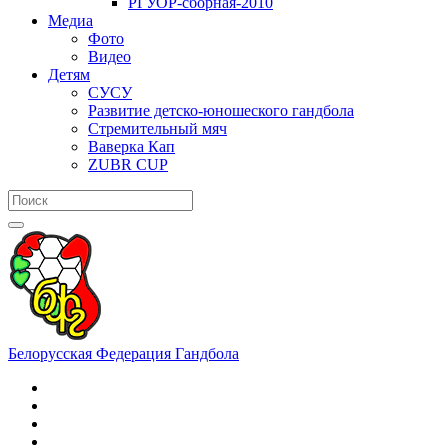
РГУОР-сборная-2010
Медиа
Фото
Видео
Детям
СУСУ
Развитие детско-юношеского гандбола
Стремительный мяч
Ваверка Кап
ZUBR CUP
Белорусская Федерация Гандбола