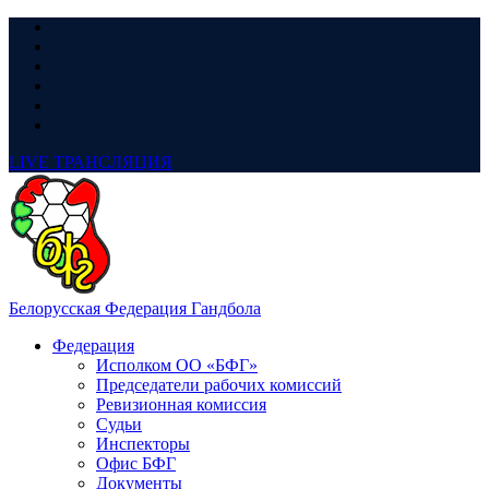
LIVE
ТРАНСЛЯЦИЯ
Белорусская Федерация Гандбола
Федерация
Исполком ОО «БФГ»
Председатели рабочих комиссий
Ревизионная комиссия
Судьи
Инспекторы
Офис БФГ
Документы