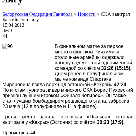
Белорусская Федерация Гандбола
>
Новости
>
СКА выиграл
Балтийскую лигу
15.04.2013
dev9
44
В финальном матче за первое
место в финском Риихимяки
столичные армейцы одержали
победу над местной одноименной
командой со счётом
32:26 (15:15).
Днем ранее в полуфинальном
матче команда Спартака
Мироновича взяла верх над эстонской «Кехрой»
42:24
.
По итогам турнира лидер минского СКА Борис Пуховский
признан лучшим игроком «Финала четырех». Он также
стал лучшим бомбардиром решающего этапа, забросив
23 мяча (12 в полуфинале и 11 в финале).
Третье место заняла эстонская «Пыльва», которая
выиграла у «Кехры» (Эстония) со счётом
30:23 (17:9).
Просмотров:
44