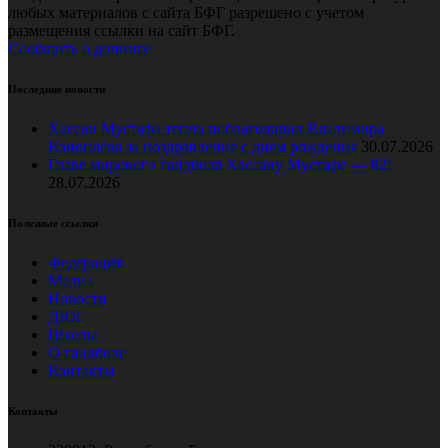
любых материалов с сайта БФГ разрешено с учетом
размещения ссылки на сайт БФГ.
Сообщить о допинге
Последние новости
Хассан Мустафа тепло поблагодарил Владимира
Коноплёва за поздравление с днем рождения
30.07.2026
Главе мирового гандбола Хассану Мустафе — 82!
28.07.2026
Полезные ссылки
Федерация
Медиа
Новости
ДЮГ
Школы
О гандболе
Контакты
Контакты