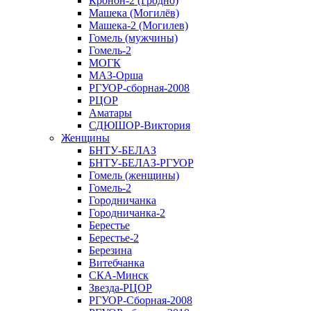
Кронон-2 (Гродно)
Машека (Могилёв)
Машека-2 (Могилев)
Гомель (мужчины)
Гомель-2
МОГК
МАЗ-Орша
РГУОР-сборная-2008
РЦОР
Аматары
СДЮШОР-Виктория
Женщины
БНТУ-БЕЛАЗ
БНТУ-БЕЛАЗ-РГУОР
Гомель (женщины)
Гомель-2
Городничанка
Городничанка-2
Берестье
Берестье-2
Березина
Витебчанка
СКА-Минск
Звезда-РЦОР
РГУОР-Сборная-2008