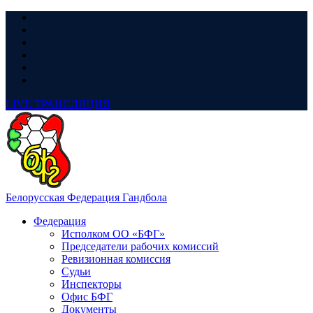
LIVE
ТРАНСЛЯЦИЯ
Белорусская Федерация Гандбола
Федерация
Исполком ОО «БФГ»
Председатели рабочих комиссий
Ревизионная комиссия
Судьи
Инспекторы
Офис БФГ
Документы