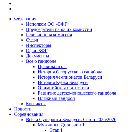
Федерация
Исполком ОО «БФГ»
Председатели рабочих комиссий
Ревизионная комиссия
Судьи
Инспекторы
Офис БФГ
Документы
Все о гандболе
Правила игры
История белорусского гандбола
История чемпионатов Беларуси
История Кубка Беларуси
Олимпийская статистика
Развитие детско-юношеского гандбола
Пляжный гандбол
Контакты
Новости
Соревнования
Betera Суперлига Беларуси. Сезон 2025/2026
Мужчины. Дивизион 1
Этап I