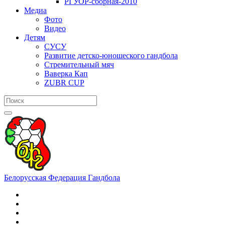
РГУОР-сборная-2010
Медиа
Фото
Видео
Детям
СУСУ
Развитие детско-юношеского гандбола
Стремительный мяч
Ваверка Кап
ZUBR CUP
Белорусская Федерация Гандбола