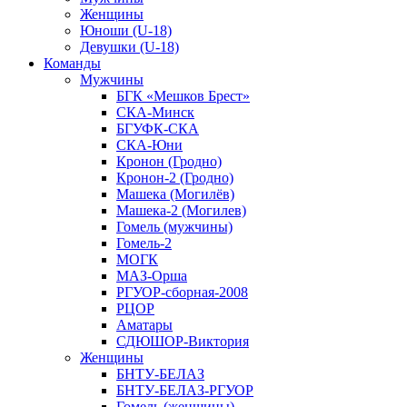
Женщины
Юноши (U-18)
Девушки (U-18)
Команды
Мужчины
БГК «Мешков Брест»
СКА-Минск
БГУФК-СКА
СКА-Юни
Кронон (Гродно)
Кронон-2 (Гродно)
Машека (Могилёв)
Машека-2 (Могилев)
Гомель (мужчины)
Гомель-2
МОГК
МАЗ-Орша
РГУОР-сборная-2008
РЦОР
Аматары
СДЮШОР-Виктория
Женщины
БНТУ-БЕЛАЗ
БНТУ-БЕЛАЗ-РГУОР
Гомель (женщины)