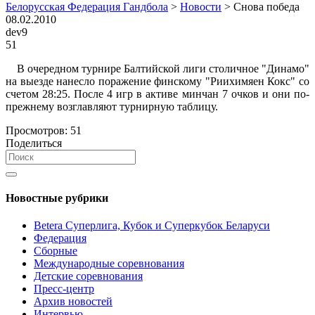
Белорусская Федерация Гандбола
>
Новости
>
Снова победа
08.02.2010
dev9
51
В очередном турнире Балтийской лиги столичное "Динамо"
на выезде нанесло поражение финскому "Риихимяен Кокс" со
счетом 28:25. После 4 игр в активе минчан 7 очков и они по-
прежнему возглавляют турнирную таблицу.
Просмотров:
51
Поделиться
Новостные рубрики
Betera Суперлига, Кубок и Суперкубок Беларуси
Федерация
Сборные
Международные соревнования
Детские соревнования
Пресс-центр
Архив новостей
Интервью