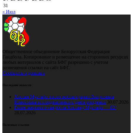
31
« Июл
Общественное объединение Белорусская Федерация
Гандбола. Копирование и размещение на сторонних ресурсах
любых материалов с сайта БФГ разрешено с учетом
размещения ссылки на сайт БФГ.
Сообщить о допинге
Последние новости
Хассан Мустафа тепло поблагодарил Владимира
Коноплёва за поздравление с днем рождения
30.07.2026
Главе мирового гандбола Хассану Мустафе — 82!
28.07.2026
Полезные ссылки