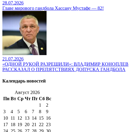
28.07.2026
Главе мирового гандбола Хассану Мустафе — 82!
21.07.2026
«ОДНОЙ РУКОЙ РАЗРЕШИЛИ»: ВЛАДИМИР КОНОПЛЕВ
РАССКАЗАЛ О ПРЕПЯТСТВИЯХ ДОПУСКА ГАНДБОЛА
Календарь новостей
Август 2026
Пн
Вт
Ср
Чт
Пт
Сб
Вс
1
2
3
4
5
6
7
8
9
10
11
12
13
14
15
16
17
18
19
20
21
22
23
24
25
26
27
28
29
30