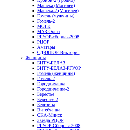
Кронон-2 (Гродно)
Машека (Могилёв)
Машека-2 (Могилев)
Гомель (мужчины)
Гомель-2
МОГК
МАЗ-Орша
РГУОР-сборная-2008
РЦОР
Аматары
СДЮШОР-Виктория
Женщины
БНТУ-БЕЛАЗ
БНТУ-БЕЛАЗ-РГУОР
Гомель (женщины)
Гомель-2
Городничанка
Городничанка-2
Берестье
Берестье-2
Березина
Витебчанка
СКА-Минск
Звезда-РЦОР
РГУОР-Сборная-2008