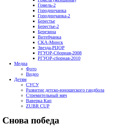
Гомель-2
Городничанка
Городничанка-2
Берестье
Берестье-2
Березина
Витебчанка
СКА-Минск
Звезда-РЦОР
РГУОР-Сборная-2008
РГУОР-сборная-2010
Медиа
Фото
Видео
Детям
СУСУ
Развитие детско-юношеского гандбола
Стремительный мяч
Ваверка Кап
ZUBR CUP
Снова победа