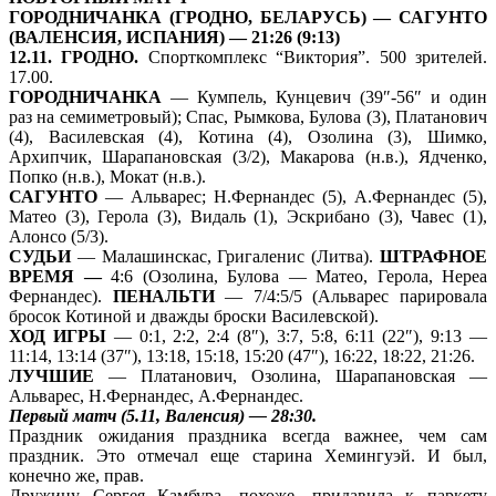
ГОРОДНИЧАНКА (ГРОДНО, БЕЛАРУСЬ) — САГУНТО
(ВАЛЕНСИЯ, ИСПАНИЯ) — 21:26 (9:13)
12.11. ГРОДНО.
Спорткомплекс “Виктория”. 500 зрителей.
17.00.
ГОРОДНИЧАНКА
— Кумпель, Кунцевич (39″-56″ и один
раз на семиметровый); Спас, Рымкова, Булова (3), Платанович
(4), Василевская (4), Котина (4), Озолина (3), Шимко,
Архипчик, Шарапановская (3/2), Макарова (н.в.), Ядченко,
Попко (н.в.), Мокат (н.в.).
САГУНТО
—
Альварес; Н.Фернандес (5),
А.Фернандес (5),
Матео (3),
Герола (3), Видаль (1), Эскрибано (3), Чавес (1),
Алонсо (5/3).
СУДЬИ
—
Малашинскас, Григаленис (Литва).
ШТРАФНОЕ
ВРЕМЯ —
4:6 (Озолина, Булова — Матео, Герола, Нереа
Фернандес).
ПЕНАЛЬТИ
—
7/4:5/5 (Альварес парировала
бросок Котиной и дважды броски Василевской).
ХОД ИГРЫ
— 0:1, 2:2, 2:4 (8″), 3:7, 5:8, 6:11 (22″), 9:13 —
11:14, 13:14 (37″), 13:18, 15:18, 15:20 (47″), 16:22, 18:22, 21:26.
ЛУЧШИЕ
—
Платанович, Озолина, Шарапановская —
Альварес, Н.Фернандес, А.Фернандес.
Первый матч (5.11, Валенсия) — 28:30.
Праздник ожидания праздника всегда важнее, чем сам
праздник. Это отмечал еще старина Хемингуэй. И был,
конечно же, прав.
Дружину Сергея Камбура, похоже, придавила к паркету