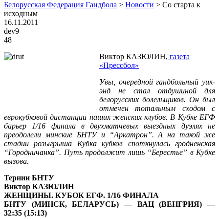
Белорусская Федерация Гандбола
>
Новости
>
Со старта к
исходным
16.11.2011
dev9
48
Виктор КАЗЮЛИН,
газета
«Прессбол»
У
вы, очередной гандбольный уик-
энд не стал отдушиной для
белорусских болельщиков. Он был
отмечен тотальным сходом с
еврокубковой дистанции наших женских клубов. В Кубке ЕГФ
барьер 1/16 финала в двухматчевых выездных дуэлях не
преодолели минские БНТУ и “Аркатрон”. А на такой же
стадии розыгрыша Кубка кубков споткнулась гродненская
“Городничанка”.
Путь продолжит лишь “Берестье” в Кубке
вызова.
Тернии БНТУ
Виктор КАЗЮЛИН
ЖЕНЩИНЫ. КУБОК ЕГФ. 1/16 ФИНАЛА
БНТУ (МИНСК, БЕЛАРУСЬ) — ВАЦ (ВЕНГРИЯ) —
32:35 (15:13)