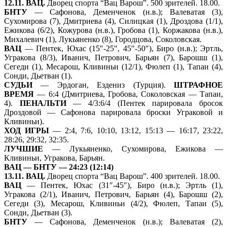
12.11. ВАЦ.
Дворец спорта “Вац Варош”. 500 зрителей. 18.00.
БНТУ
— Сафонова, Деменченок (н.в.); Валеватая (3),
Сухомирова (7), Дмитриева (4), Силицкая (1), Дроздова (1/1),
Ежикова (6/2), Кожурова (н.в.), Гробова (1), Коржакова (н.в.),
Михалевич (1), Лукьяненко (8), Городцова, Соколовская.
ВАЦ
— Пентек, Юхас (15″-25″, 45″-50″), Биро (н.в.); Эртль,
Угракова (8/3), Иванич, Петрович, Барьян (7), Барошш (1),
Сегеди (1), Месарош, Кливиньи (12/1), Фюлеп (1), Тапаи (4),
Сонди, Дьетван (1).
СУДЬИ
— Эрдоган, Ездениз (Турция).
ШТРАФНОЕ
ВРЕМЯ
— 6:4 (Дмитриева, Гробова, Соколовская — Тапаи,
4).
ПЕНАЛЬТИ
— 4/3:6/4 (Пентек парировала бросок
Дроздовой — Сафонова парировала броски Уграковой и
Кливиньи).
ХОД ИГРЫ
— 2:4, 7:6, 10:10, 13:12, 15:13 — 16:17, 23:22,
28:26, 29:32, 32:35.
ЛУЧШИЕ
— Лукьяненко, Сухомирова, Ежикова —
Кливиньи, Угракова, Барьян.
ВАЦ — БНТУ — 24:23 (12:14)
13.11. ВАЦ.
Дворец спорта “Вац Варош”. 400 зрителей. 18.00.
ВАЦ
— Пентек, Юхас (31″-45″), Биро (н.в.); Эртль (1),
Угракова (2/1), Иванич, Петрович, Барьян (4), Барошш (2),
Сегеди (3), Месарош, Кливиньи (4/2), Фюлеп, Тапаи (5),
Сонди, Дьетван (3).
БНТУ
— Сафонова, Деменченок (н.в.); Валеватая (2),