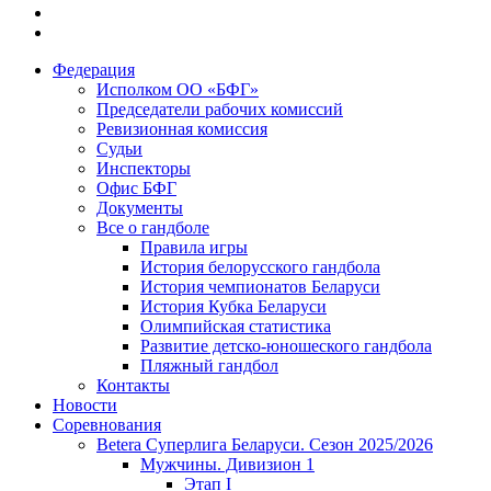
Федерация
Исполком ОО «БФГ»
Председатели рабочих комиссий
Ревизионная комиссия
Судьи
Инспекторы
Офис БФГ
Документы
Все о гандболе
Правила игры
История белорусского гандбола
История чемпионатов Беларуси
История Кубка Беларуси
Олимпийская статистика
Развитие детско-юношеского гандбола
Пляжный гандбол
Контакты
Новости
Соревнования
Betera Суперлига Беларуси. Сезон 2025/2026
Мужчины. Дивизион 1
Этап I