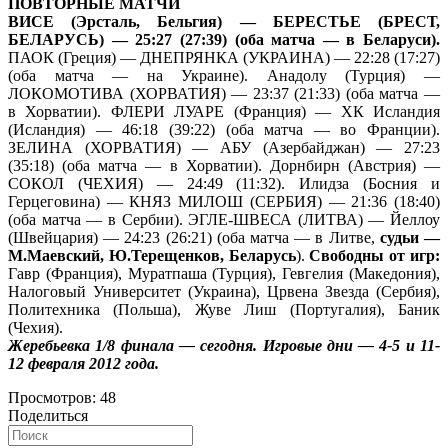
ПОВТОРНЫЕ МАТЧИ
ВИСЕ (Эрсталь, Бельгия) — БЕРЕСТЬЕ (БРЕСТ,
БЕЛАРУСЬ) — 25:27 (27:39) (оба матча — в Беларуси).
ПАОК (Греция) — ДНЕПРЯНКА (УКРАИНА) — 22:28 (17:27)
(оба матча — на Украине). Анадолу (Турция) —
ЛОКОМОТИВА (ХОРВАТИЯ) — 23:37 (21:33) (оба матча —
в Хорватии). ФЛЕРИ ЛУАРЕ (Франция) — ХК Исландия
(Исландия) — 46:18 (39:22) (оба матча — во Франции).
ЗЕЛИНА (ХОРВАТИЯ) — АБУ (Азербайджан) — 27:23
(35:18) (оба матча — в Хорватии). Дорнбирн (Австрия) —
СОКОЛ (ЧЕХИЯ) — 24:49 (11:32). Илидза (Босния и
Герцеговина) — КНЯЗ МИЛОШ (СЕРБИЯ) — 21:36 (18:40)
(оба матча — в Сербии). ЭГЛЕ-ШВЕСА (ЛИТВА) — Йеллоу
(Швейцария) — 24:23 (26:21) (оба матча — в Литве,
судьи —
М.Маевский, Ю.Терещенков, Беларусь
).
Свободны от игр:
Гавр (Франция), Муратпаша (Турция), Гевгелия (Македония),
Налоговый Университет (Украина), Црвена Звезда (Сербия),
Политехника (Польша), Жуве Лиш (Португалия), Баник
(Чехия).
Жеребьевка 1/8 финала — сегодня. Игровые дни — 4-5 и 11-
12 февраля 2012 года.
Просмотров:
48
Поделиться