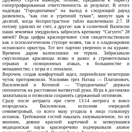
гипертрофированная ответственность за результат. В итоге
надежды “Городничанки” на выход в следующий раунд
развеялись, “как сон и утренний туман”, минуте эдак к
десятой, когда беспристрастное табло высвечивало 2:7. И
потому удивлял не счет, а другое: как в солнечной Валенсии
наши землячки умудрились забросить крепкому “Сагунто” 28
мячей? Ведь цифры красноречивее слов свидетельствовали
как о психологическом ступоре хозяек, так и о хладнокровии
испанского оркестра. Тот вел партию уверенно и на кураже.
Времени даром валенсианки не теряли. Забрасывали
смуглолицые красавицы всяко и разно: в стремительных
отрывах и позиционных атаках, в большинстве и
меньшинстве, с игры и с пенальти.
Впрочем, создав комфортный задел, пиренейские визитерши
чуток притормозили. Усилиями трех Наташ — Платанович,
Василевской и Котиной — “Городничанка” держала
оппоненток на расстоянии вытянутой руки. Игра в догонялки
захватывала и позволяла сохранять сдержанный оптимизм.
Сразу после антракта при счете 13:14 интрига и вовсе
возродилась. Василевская, исполняя очередной
семиметровый, со всего маху угодила в лицо голкиперу
испанок. Требования гостий наказать злоумышленное, по их
мнению, деяние красной карточкой и затянувшаяся
медицинская пауза красноречиво подчеркивали аховое