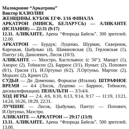
Малокровие “Аркатрона”
Виктор КАЗЮЛИН
ЖЕНЩИНЫ. КУБОК ЕГФ. 1/16 ФИНАЛА
АРКАТРОН (МИНСК, БЕЛАРУСЬ) — АЛИКАНТЕ
(ИСПАНИЯ) — 22:31 (9:17)
12.11. АЛИКАНТЕ.
Арена “Флорида Бабель”. 300 зрителей.
12.00.
АРКАТРОН
— Бурдук; Луценко, Шурман, Сквернюк,
Карецкая, Цыбулько (4), Шамановская (3), Герловская (1),
Пантус (4), Данилевич, Лисок (10/3).
АЛИКАНТЕ
— Маэстро, Кастельянос (с 50″); Манаут (1),
Аморос (2), Тобиасен (2), Барриос (3/1), Нуньес (2), Попович
(8/1), Грасия (1), И.Ортуньо (6/2), Л.Ортуньо, Мартин (2),
Моралес (2), Крнич (2).
СУДЬИ
— Ди Доменико, Форнасье (Италия).
ШТРАФНОЕ
ВРЕМЯ
— 4:4 (Лисок, Луценко — Барриос, Тобиасен,
дисквалификация).
ПЕНАЛЬТИ
— 3/3:4/4.
ХОД ИГРЫ
— 2:4, 4:6, 6:10, 6:13, 9:14, 9:17 — 11:19, 13:21,
14:24, 16:26, 18:29, 22:31.
ЛУЧШИЕ
— Лисок, Цыбулько, Пантус — Попович,
И.Ортуньо, Маэстро.
АЛИКАНТЕ — АРКАТРОН — 29:17 (13:9)
13.11. АЛИКАНТЕ.
Арена “Флорида Бабель”. 500 зрителей.
13.00.