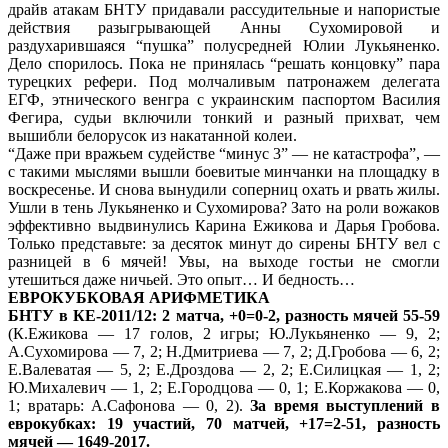
драйв атакам БНТУ придавали рассудительные и напористые
действия разыгрывающей Анны Сухомировой и
раздухарившаяся “пушка” полусредней Юлии Лукьяненко.
Дело спорилось. Пока не принялась “решать концовку” пара
турецких рефери. Под молчаливым патронажем делегата
ЕГФ, этнического венгра с украинским паспортом Василия
Фегира, судьи включили тонкий и разный прихват, чем
вышибли белорусок из накатанной колеи.
“Даже при вражьем судействе “минус 3” — не катастрофа”, —
с такими мыслями вышли боевитые минчанки на площадку в
воскресенье. И снова вынудили соперниц охать и рвать жилы.
Ушли в тень Лукьяненко и Сухомирова? Зато на роли вожаков
эффективно выдвинулись Карина Ежикова и Дарья Гробова.
Только представьте: за десяток минут до сирены БНТУ вел с
разницей в 6 мячей! Увы, на выходе гостьи не смогли
утешиться даже ничьей. Это опыт… И бедность…
ЕВРОКУБКОВАЯ АРИФМЕТИКА
БНТУ в КЕ-2011/12: 2 матча, +0=0-2, разность мячей 55-59
(К.Ежикова — 17 голов, 2 игры; Ю.Лукьяненко — 9, 2;
А.Сухомирова — 7, 2; Н.Дмитриева — 7, 2; Д.Гробова — 6, 2;
Е.Валеватая — 5, 2; Е.Дроздова — 2, 2; Е.Силицкая — 1, 2;
Ю.Михалевич — 1, 2; Е.Городцова — 0, 1; Е.Коржакова — 0,
1; вратарь: А.Сафонова — 0, 2).
За время выступлений в
еврокубках: 19 участий, 70 матчей, +17=2-51, разность
мячей — 1649-2017.