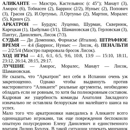
АЛИКАНТЕ
— Маэстро, Кастельянос (с 45″); Манаут (3),
Аморос (6), Тобиасен (2), Барриос (2/2), Нуньес (2), Попович
(3), Грасия (2), И.Ортуньо, Л.Ортуньо (2), Мартин, Моралес
(5), Крнич (2).
АРКАТРОН
— Бурдук; Луценко, Шурман, Сквернюк,
Карецкая (1), Цыбулько (3/1), Шамановская (3), Герловская (3),
Пантус, Данилевич, Лисок (7/3).
СУДЬИ
— Ди Доменико, Форнасье (Италия).
ШТРАФНОЕ
ВРЕМЯ
— 4:4 (Барриос, Нуньес — Лисок, 4).
ПЕНАЛЬТИ
— 2/2:5/4 (Маэстро парировала бросок Лисок).
ХОД ИГРЫ
— 4:1, 6:1, 6:5, 9:6, 10:8, 13:9 — 15:10, 18:11,
23:12, 26:14, 28:15, 29:17.
ЛУЧШИЕ
— Аморос, Моралес, Манаут — Лисок,
Шамановская.
Не сказать, что “Аркатрон” вел себя в Испании очень уж
закрепощенно. Однако чтобы выдвинуть против
мастеровитого “Аликанте” реальные аргументы, необходимо
обладать если не ровным, то хотя бы полнокровным составом.
Кадровая же ущербность команды Анатолия Закладного
изначально не оставляла белорускам ни малейшего шанса на
успех.
Мало того что аркатроновки наведались в Аликанте всего
одиннадцатью игроками, так еще повреждения беспокоили
опытную полусреднюю Елену Данилевич и единственного
вратаря Лилию Бурдук. В такой ситуации упрекать минчанок