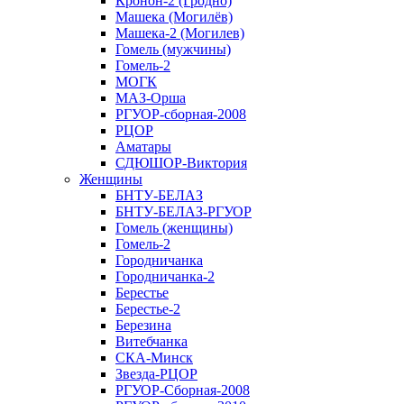
Кронон-2 (Гродно)
Машека (Могилёв)
Машека-2 (Могилев)
Гомель (мужчины)
Гомель-2
МОГК
МАЗ-Орша
РГУОР-сборная-2008
РЦОР
Аматары
СДЮШОР-Виктория
Женщины
БНТУ-БЕЛАЗ
БНТУ-БЕЛАЗ-РГУОР
Гомель (женщины)
Гомель-2
Городничанка
Городничанка-2
Берестье
Берестье-2
Березина
Витебчанка
СКА-Минск
Звезда-РЦОР
РГУОР-Сборная-2008