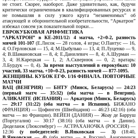
не стоит. Скорее, наоборот. Даже удивительно, как, будучи
критически ограниченным в квалифицированных ресурсах и
не помышляя в силу узкого круга “незаменимых” об
атакующей и оборонительной изобретательности, “Аркатрон”
избежал совсем уж показательной порки…
ЕВРОКУБКОВАЯ АРИФМЕТИКА
“АРКАТРОН” в КЕ-2011/12: 4 матча, +2=0-2, разность
мячей 101-107
(Е.Лисок — 28 голов, 4 игры; О.Пантус — 16,
4; О.Герловская — 15, 4; М.Цыбулько — 13, 4; П.Луценко — 9,
4; В.Шамановская — 8, 4; Е.Данилевич — 8, 4; А.Шурман —
3, 4; Н.Карецкая — 1, 2; А.Сквернюк — 0, 2; вратарь:
Л.Бурдук — 0, 4).
За время выступлений в еврокубках: 10
участий, 33 матча, +10=0-23, разность мячей — 877-1095.
ЖЕНЩИНЫ. КУБОК ЕГФ. 1/16 ФИНАЛА. ПОВТОРНЫЕ
МАТЧИ
ВАЦ (ВЕНГРИЯ) — БНТУ (Минск, Беларусь) — 24:23
(первый матч — 35:32) (оба матча — в Венгрии).
АЛИКАНТЕ (ИСПАНИЯ) — Аркатрон (Минск, Беларусь)
— 29:17 (31:22) (оба матча — в Испании).
БИЖАНО
(ФРАНЦИЯ) — Цофинген (Швейцария) — 46:23 (42:16) (оба
матча — во Франции). ВЕЙЕН (ДАНИЯ) — Жоау де Барруш
(Португалия) — 30:17 (38:16) (оба матча — в Дании).
Дюделанж (Люксембург) — АСТРАХАНОЧКА (РОССИЯ) —
12:36
(у победителей: В.Янковская — 3)
(18:40,
В.Янковская — 4)
(оба матча — в России). Анагенниси