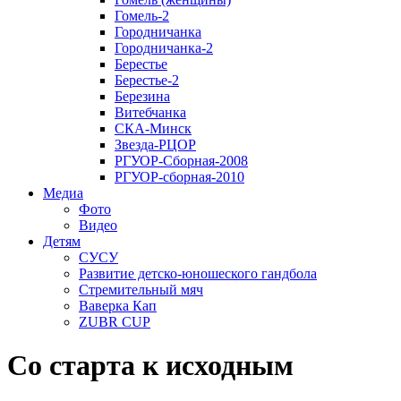
Гомель-2
Городничанка
Городничанка-2
Берестье
Берестье-2
Березина
Витебчанка
СКА-Минск
Звезда-РЦОР
РГУОР-Сборная-2008
РГУОР-сборная-2010
Медиа
Фото
Видео
Детям
СУСУ
Развитие детско-юношеского гандбола
Стремительный мяч
Ваверка Кап
ZUBR CUP
Со старта к исходным