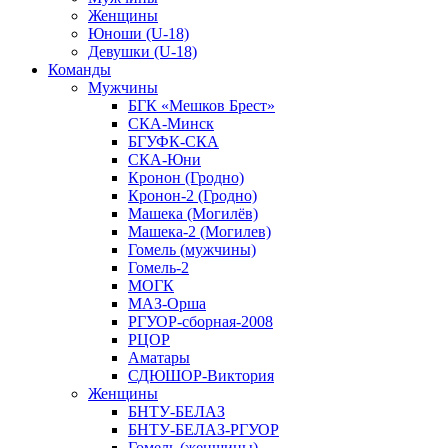
Женщины
Юноши (U-18)
Девушки (U-18)
Команды
Мужчины
БГК «Мешков Брест»
СКА-Минск
БГУФК-СКА
СКА-Юни
Кронон (Гродно)
Кронон-2 (Гродно)
Машека (Могилёв)
Машека-2 (Могилев)
Гомель (мужчины)
Гомель-2
МОГК
МАЗ-Орша
РГУОР-сборная-2008
РЦОР
Аматары
СДЮШОР-Виктория
Женщины
БНТУ-БЕЛАЗ
БНТУ-БЕЛАЗ-РГУОР
Гомель (женщины)