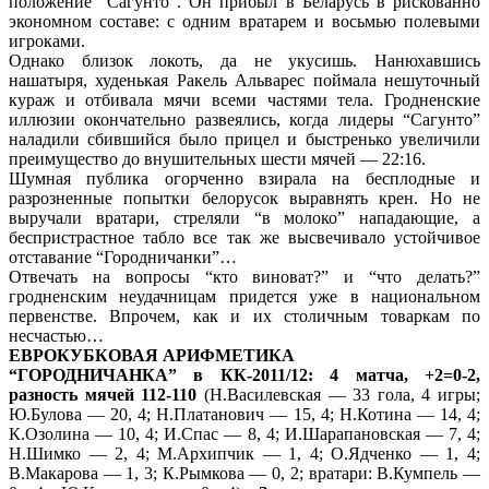
положение “Сагунто”. Он прибыл в Беларусь в рискованно
экономном составе: с одним вратарем и восьмью полевыми
игроками.
Однако близок локоть, да не укусишь. Нанюхавшись
нашатыря, худенькая Ракель Альварес поймала нешуточный
кураж и отбивала мячи всеми частями тела. Гродненские
иллюзии окончательно развеялись, когда лидеры “Сагунто”
наладили сбившийся было прицел и быстренько увеличили
преимущество до внушительных шести мячей — 22:16.
Шумная публика огорченно взирала на бесплодные и
разрозненные попытки белорусок выравнять крен. Но не
выручали вратари, стреляли “в молоко” нападающие, а
беспристрастное табло все так же высвечивало устойчивое
отставание “Городничанки”…
Отвечать на вопросы “кто виноват?” и “что делать?”
гродненским неудачницам придется уже в национальном
первенстве. Впрочем, как и их столичным товаркам по
несчастью…
ЕВРОКУБКОВАЯ АРИФМЕТИКА
“ГОРОДНИЧАНКА” в КК-2011/12: 4 матча, +2=0-2,
разность мячей 112-110
(Н.Василевская — 33 гола, 4 игры;
Ю.Булова — 20, 4; Н.Платанович — 15, 4; Н.Котина — 14, 4;
К.Озолина — 10, 4; И.Спас — 8, 4; И.Шарапановская — 7, 4;
Н.Шимко — 2, 4; М.Архипчик — 1, 4; О.Ядченко — 1, 4;
В.Макарова — 1, 3; К.Рымкова — 0, 2; вратари: В.Кумпель —