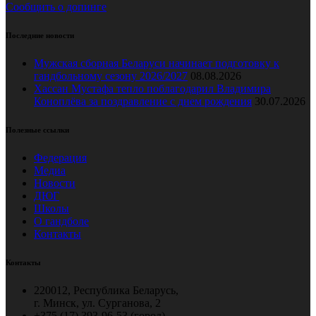
Сообщить о допинге
Последние новости
Мужская сборная Беларуси начинает подготовку к
гандбольному сезону 2026/2027
08.08.2026
Хассан Мустафа тепло поблагодарил Владимира
Коноплёва за поздравление с днем рождения
30.07.2026
Полезные ссылки
Федерация
Медиа
Новости
ДЮГ
Школы
О гандболе
Контакты
Контакты
220012, Республика Беларусь,
г. Минск, ул. Сурганова, 2
+375 (17) 393-96-53 (город),