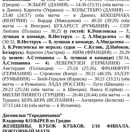
(Греция) — ЭСБЬЕРГ (ДАНИЯ) — 14:36 (15:31) (оба матча —
в Дании). Карпаты (Украина) — ХОЛЬСТЕБРО (ДАНИЯ) —
23:40 (24:57) (оба матча — в Дании). БЕКЕШЧАБА
(ВЕНГРИЯ) — Вардар (Македония) — 40:20 (39:20) (оба
матча — в Венгрии). БУХАРЕСТ (РУМЫНИЯ) — СПР
Люблин (Польша) — 30:25
(у гостей: К.Репелевска — 7,
лучшая в команде, В.Нестерук — 2, А.Мигдалева — 0)
(30:32,
В.Нестерук — 8, лучшая в команде, А.Мигдалева —
3, К.Репелевска не играла; судьи — С.Кулик, Д.Набоков,
Беларусь
). Кернтен (Австрия) — НИМ (ФРАНЦИЯ) — 26:29
(у хозяев: А.Степанова — 8, лучшая в команде)
(30:34,
А.Степанова — 4
). ЛЕВЕРКУЗЕН (ГЕРМАНИЯ) —
Амстердам (Голландия) — 25:24 (25:26). ФРАНКФУРТ
(ГЕРМАНИЯ) — Строволос (Кипр) — 39:21 (46:19). ЗАЛЭУ
(РУМЫНИЯ) — Бней-Герцлия (Израиль) — 30:21 (33:21) (оба
матча — в Румынии). ЛАДА (РОССИЯ) — Луги (Швеция) —
29:23 (25:24) (оба матча — в Швеции). Наиса (Сербия) —
МИЛЛИ ПИЯНГО (ТУРЦИЯ) — 26:40 (26:44) (оба матча — в
Турции). БЕРА-БЕРА (ИСПАНИЯ) — Антверпен (Бельгия) —
37:15 (44:14) (оба матча — в Испании).
Догонялки “Городничанки”
Владимир КОЗЫРЕВ из Гродно
ЖЕНЩИНЫ. КУБОК КУБКОВ. 1/16 ФИНАЛА.
ПОВТОРНЫЙ МАТЧ