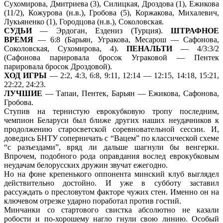
Сухомирова, Дмитриева (3), Силицкая, Дроздова (1), Ежикова
(11/2), Кожурова (н.в.), Гробова (5), Коржакова, Михалевич,
Лукьяненко (1), Городцова (н.в.), Соколовская.
СУДЬИ
— Эрдоган, Ездениз (Турция).
ШТРАФНОЕ
ВРЕМЯ
— 6:8 (Барьян, Угракова, Месарош — Сафонова,
Соколовская, Сухомирова, 4).
ПЕНАЛЬТИ
— 4/3:3/2
(Сафонова парировала бросок Уграковой — Пентек
парировала бросок Дроздовой).
ХОД ИГРЫ
— 2:2, 4:3, 6:8, 9:11, 12:14 — 12:15, 14:18, 15:21,
22:22, 24:23.
ЛУЧШИЕ
— Тапаи, Пентек, Барьян — Ежикова, Сафонова,
Гробова.
Ступив на тернистую еврокубковую тропу последним,
чемпион Беларуси был ближе других наших неудачников к
продолжению старосветской соревновательной сессии. И,
доведись БНТУ соперничать с “Вацем” по классической схеме
“с разъездами”, вряд ли дальше шагнули бы венгерки.
Впрочем, подобного рода оправдания вослед еврокубковым
неудачам белорусских дружин звучат ежегодно.
Но на фоне крепенького оппонента минский клуб выглядел
действительно достойно. И уже в субботу заставил
рассуждать о пресловутом факторе чужих стен. Именно он на
ключевом отрезке ударно поработал против гостий.
Минчанки со стартового свистка абсолютно не казали
робости и по-хорошему нагло гнули свою линию. Особый