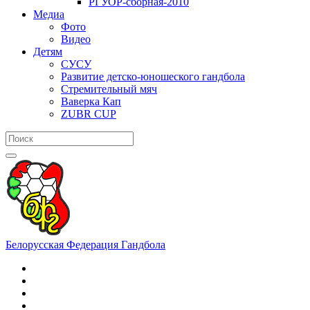
РГУОР-сборная-2010
Медиа
Фото
Видео
Детям
СУСУ
Развитие детско-юношеского гандбола
Стремительный мяч
Ваверка Кап
ZUBR CUP
Белорусская Федерация Гандбола