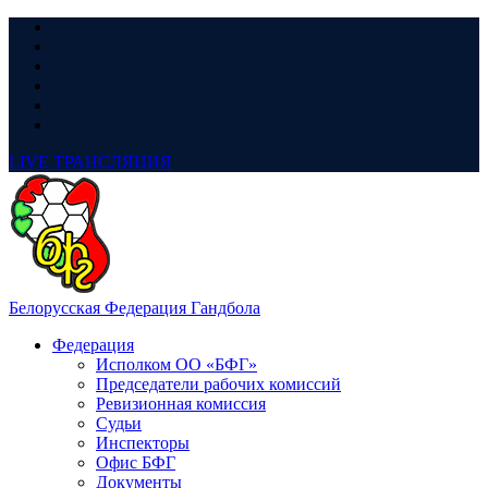
LIVE
ТРАНСЛЯЦИЯ
Белорусская Федерация Гандбола
Федерация
Исполком ОО «БФГ»
Председатели рабочих комиссий
Ревизионная комиссия
Судьи
Инспекторы
Офис БФГ
Документы