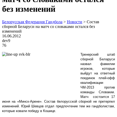
без изменений
Белорусская Федерация Гандбола
>
Новости
>
Состав
сборной Беларуси на матч со словаками остался без
изменений
16.06.2012
dev9
76
Тренерский штаб
сборной Беларуси
назвал фамилии
игроков, которые
выйдут на ответный
поединок плей-офф
квалификации
ЧМ-2013 против
команды Словакии.
Матч состоится 17
июня на «Минск-Арене». Состав белорусской сборной не претерпел
изменений. Юрий Шевцов отдал предпочтение тем же гандболистам,
которые ковали победу в Кошице.