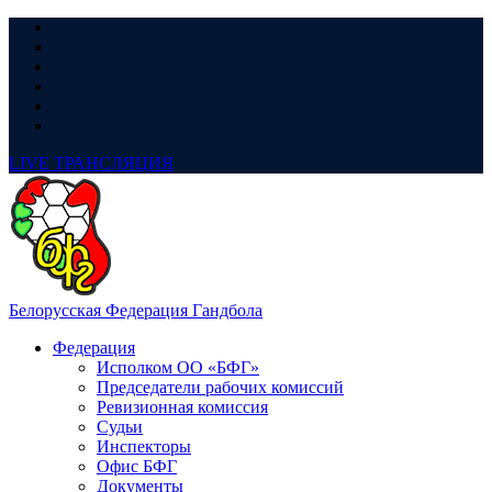
LIVE
ТРАНСЛЯЦИЯ
Белорусская Федерация Гандбола
Федерация
Исполком ОО «БФГ»
Председатели рабочих комиссий
Ревизионная комиссия
Судьи
Инспекторы
Офис БФГ
Документы