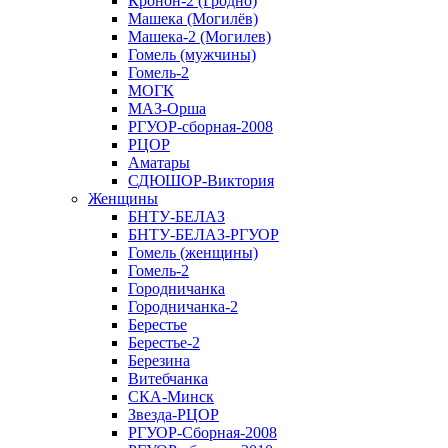
Кронон-2 (Гродно)
Машека (Могилёв)
Машека-2 (Могилев)
Гомель (мужчины)
Гомель-2
МОГК
МАЗ-Орша
РГУОР-сборная-2008
РЦОР
Аматары
СДЮШОР-Виктория
Женщины
БНТУ-БЕЛАЗ
БНТУ-БЕЛАЗ-РГУОР
Гомель (женщины)
Гомель-2
Городничанка
Городничанка-2
Берестье
Берестье-2
Березина
Витебчанка
СКА-Минск
Звезда-РЦОР
РГУОР-Сборная-2008