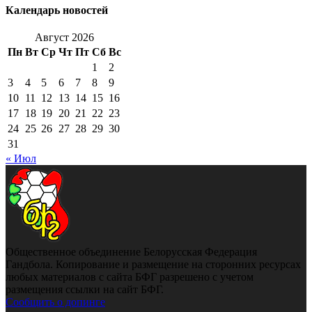
Календарь новостей
Август 2026
Пн
Вт
Ср
Чт
Пт
Сб
Вс
1
2
3
4
5
6
7
8
9
10
11
12
13
14
15
16
17
18
19
20
21
22
23
24
25
26
27
28
29
30
31
« Июл
Общественное объединение Белорусская Федерация
Гандбола. Копирование и размещение на сторонних ресурсах
любых материалов с сайта БФГ разрешено с учетом
размещения ссылки на сайт БФГ.
Сообщить о допинге