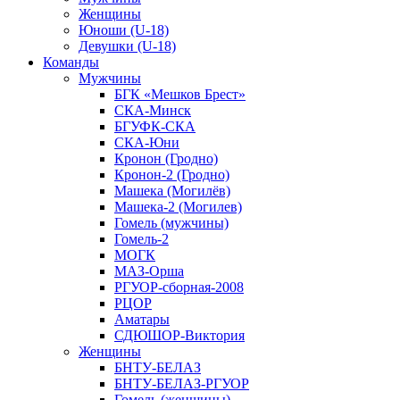
Женщины
Юноши (U-18)
Девушки (U-18)
Команды
Мужчины
БГК «Мешков Брест»
СКА-Минск
БГУФК-СКА
СКА-Юни
Кронон (Гродно)
Кронон-2 (Гродно)
Машека (Могилёв)
Машека-2 (Могилев)
Гомель (мужчины)
Гомель-2
МОГК
МАЗ-Орша
РГУОР-сборная-2008
РЦОР
Аматары
СДЮШОР-Виктория
Женщины
БНТУ-БЕЛАЗ
БНТУ-БЕЛАЗ-РГУОР
Гомель (женщины)