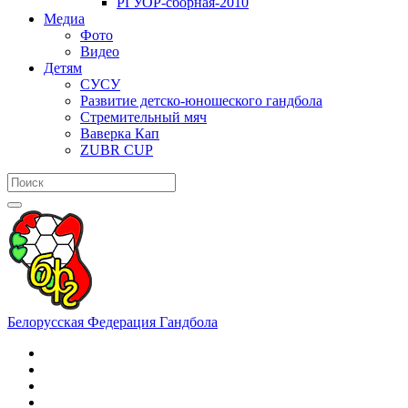
РГУОР-сборная-2010
Медиа
Фото
Видео
Детям
СУСУ
Развитие детско-юношеского гандбола
Стремительный мяч
Ваверка Кап
ZUBR CUP
Белорусская Федерация Гандбола