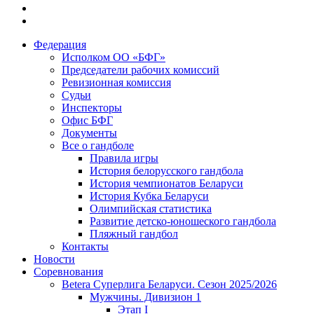
Федерация
Исполком ОО «БФГ»
Председатели рабочих комиссий
Ревизионная комиссия
Судьи
Инспекторы
Офис БФГ
Документы
Все о гандболе
Правила игры
История белорусского гандбола
История чемпионатов Беларуси
История Кубка Беларуси
Олимпийская статистика
Развитие детско-юношеского гандбола
Пляжный гандбол
Контакты
Новости
Соревнования
Betera Суперлига Беларуси. Сезон 2025/2026
Мужчины. Дивизион 1
Этап I