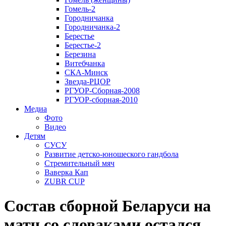
Гомель-2
Городничанка
Городничанка-2
Берестье
Берестье-2
Березина
Витебчанка
СКА-Минск
Звезда-РЦОР
РГУОР-Сборная-2008
РГУОР-сборная-2010
Медиа
Фото
Видео
Детям
СУСУ
Развитие детско-юношеского гандбола
Стремительный мяч
Ваверка Кап
ZUBR CUP
Состав сборной Беларуси на
матч со словаками остался