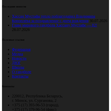
Последние новости
Хассан Мустафа тепло поблагодарил Владимира
Коноплёва за поздравление с днем рождения
30.07.2026
Главе мирового гандбола Хассану Мустафе — 82!
28.07.2026
Полезные ссылки
Федерация
Медиа
Новости
ДЮГ
Школы
О гандболе
Контакты
Контакты
220012, Республика Беларусь,
г. Минск, ул. Сурганова, 2
+375 (17) 393-96-53 (город),
+375 (17) 379-96-54 (факс)