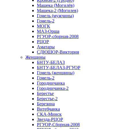
Кронон-2 (Гродно)
Машека (Могилёв)
Машека-2 (Могилев)
Гомель (мужчины)
Гомель-2
МОГК
МАЗ-Орша
РГУОР-сборная-2008
РЦОР
Аматары
СДЮШОР-Виктория
Женщины
БНТУ-БЕЛАЗ
БНТУ-БЕЛАЗ-РГУОР
Гомель (женщины)
Гомель-2
Городничанка
Городничанка-2
Берестье
Берестье-2
Березина
Витебчанка
СКА-Минск
Звезда-РЦОР
РГУОР-Сборная-2008