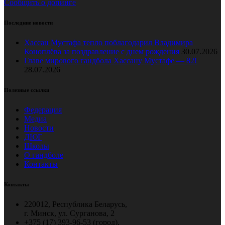
Сообщить о допинге
Последние новости
Хассан Мустафа тепло поблагодарил Владимира
Коноплёва за поздравление с днем рождения
30.07.2026
Главе мирового гандбола Хассану Мустафе — 82!
28.07.2026
Полезные ссылки
Федерация
Медиа
Новости
ДЮГ
Школы
О гандболе
Контакты
Контакты
220012, Республика Беларусь,
г. Минск, ул. Сурганова, 2
+375 (17) 393-96-53 (город),