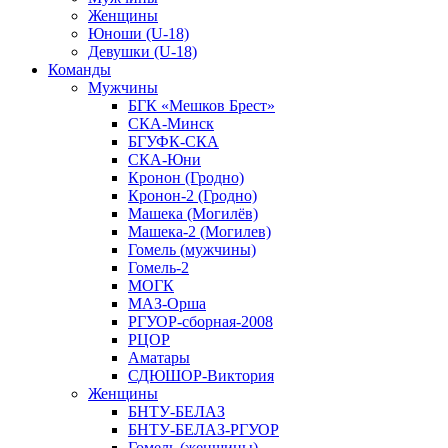
Женщины
Юноши (U-18)
Девушки (U-18)
Команды
Мужчины
БГК «Мешков Брест»
СКА-Минск
БГУФК-СКА
СКА-Юни
Кронон (Гродно)
Кронон-2 (Гродно)
Машека (Могилёв)
Машека-2 (Могилев)
Гомель (мужчины)
Гомель-2
МОГК
МАЗ-Орша
РГУОР-сборная-2008
РЦОР
Аматары
СДЮШОР-Виктория
Женщины
БНТУ-БЕЛАЗ
БНТУ-БЕЛАЗ-РГУОР
Гомель (женщины)