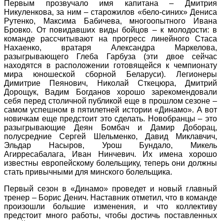
Первым прозвучало имя капитана – Дмитрия
Никуленкова, за ним – старожилов «бело-синих» Дениса
Рутенко, Максима Бабичева, многоопытного Ивана
Бровко. От повидавших виды бойцов – к молодости: в
команде рассчитывают на прогресс линейного Стаса
Нахаенко, вратаря Александра Маркелова,
разыгрывающего Глеба Гарбуза (эти двое сейчас
находятся в расположении готовящейся к чемпионату
мира юношеской сборной Беларуси). Легионеры
Димитрие Пеянович, Николай Сткецюра, Дмитрий
Дорощук, Вадим Богданов хорошо зарекомендовали
себя перед столичной публикой еще в прошлом сезоне –
самом успешном в пятилетней истории «Динамо». А вот
новичкам еще предстоит это сделать. Новобранцы – это
разыгрывающие Деян Бомбач и Дамир Доборац,
полусредние Сергей Шельменко, Давид Миклавчич,
Эльдар Насыров, Урош Бундало, Микель
Агирресабалага, Иван Нинчевич. Их имена хорошо
известны европейскому болельщику, теперь они должны
стать привычными для минского болельщика.
Первый сезон в «Динамо» проведет и новый главный
тренер – Борис Денич. Наставник отметил, что в команде
произошли большие изменения, и что коллективу
предстоит много работы, чтобы достичь поставленных