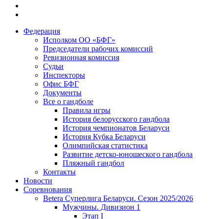
Федерация
Исполком ОО «БФГ»
Председатели рабочих комиссий
Ревизионная комиссия
Судьи
Инспекторы
Офис БФГ
Документы
Все о гандболе
Правила игры
История белорусского гандбола
История чемпионатов Беларуси
История Кубка Беларуси
Олимпийская статистика
Развитие детско-юношеского гандбола
Пляжный гандбол
Контакты
Новости
Соревнования
Betera Суперлига Беларуси. Сезон 2025/2026
Мужчины. Дивизион 1
Этап I