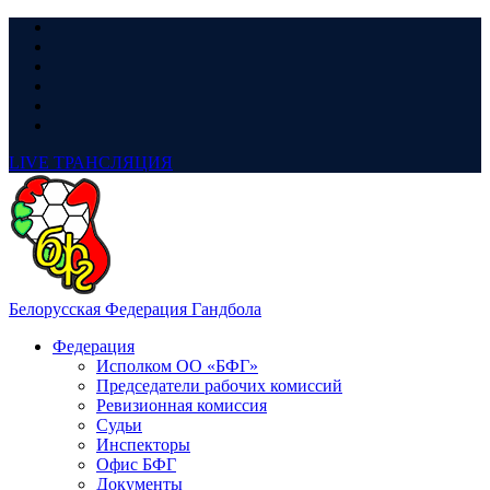
LIVE
ТРАНСЛЯЦИЯ
Белорусская Федерация Гандбола
Федерация
Исполком ОО «БФГ»
Председатели рабочих комиссий
Ревизионная комиссия
Судьи
Инспекторы
Офис БФГ
Документы