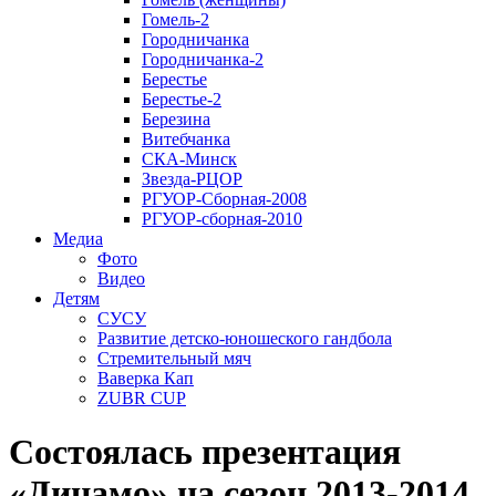
Гомель-2
Городничанка
Городничанка-2
Берестье
Берестье-2
Березина
Витебчанка
СКА-Минск
Звезда-РЦОР
РГУОР-Сборная-2008
РГУОР-сборная-2010
Медиа
Фото
Видео
Детям
СУСУ
Развитие детско-юношеского гандбола
Стремительный мяч
Ваверка Кап
ZUBR CUP
Состоялась презентация
«Динамо» на сезон 2013-2014