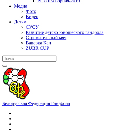
РГУОР-сборная-2010
Медиа
Фото
Видео
Детям
СУСУ
Развитие детско-юношеского гандбола
Стремительный мяч
Ваверка Кап
ZUBR CUP
Белорусская Федерация Гандбола