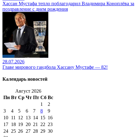
Хассан Мустафа тепло поблагодарил Владимира Коноплёва за
поздравление с днем рождения
28.07.2026
Главе мирового гандбола Хассану Мустафе — 82!
Календарь новостей
Август 2026
Пн
Вт
Ср
Чт
Пт
Сб
Вс
1
2
3
4
5
6
7
8
9
10
11
12
13
14
15
16
17
18
19
20
21
22
23
24
25
26
27
28
29
30