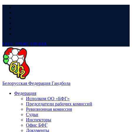
LIVE
ТРАНСЛЯЦИЯ
Белорусская Федерация Гандбола
Федерация
Исполком ОО «БФГ»
Председатели рабочих комиссий
Ревизионная комиссия
Судьи
Инспекторы
Офис БФГ
Документы