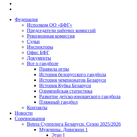
Федерация
Исполком ОО «БФГ»
Председатели рабочих комиссий
Ревизионная комиссия
Судьи
Инспекторы
Офис БФГ
Документы
Все о гандболе
Правила игры
История белорусского гандбола
История чемпионатов Беларуси
История Кубка Беларуси
Олимпийская статистика
Развитие детско-юношеского гандбола
Пляжный гандбол
Контакты
Новости
Соревнования
Betera Суперлига Беларуси. Сезон 2025/2026
Мужчины. Дивизион 1
Этап I