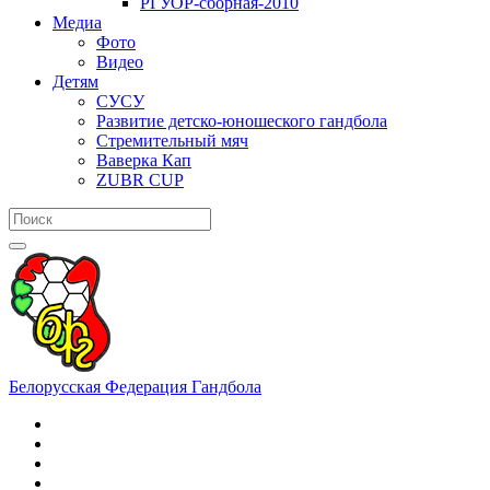
РГУОР-сборная-2010
Медиа
Фото
Видео
Детям
СУСУ
Развитие детско-юношеского гандбола
Стремительный мяч
Ваверка Кап
ZUBR CUP
Белорусская Федерация Гандбола