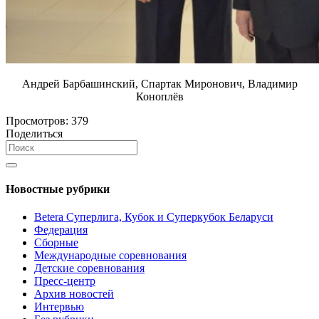
Андрей Барбашинский, Спартак Миронович, Владимир
Коноплёв
Просмотров:
379
Поделиться
Новостные рубрики
Betera Суперлига, Кубок и Суперкубок Беларуси
Федерация
Сборные
Международные соревнования
Детские соревнования
Пресс-центр
Архив новостей
Интервью