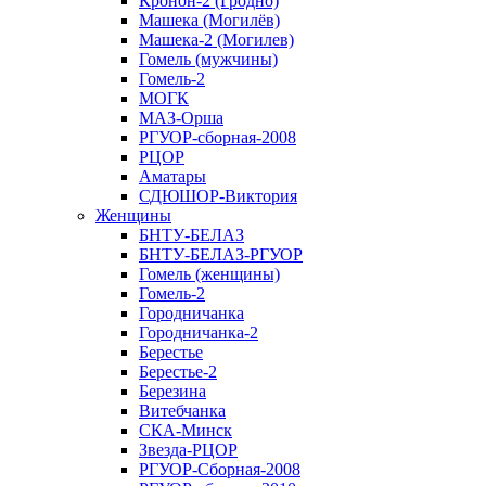
Кронон-2 (Гродно)
Машека (Могилёв)
Машека-2 (Могилев)
Гомель (мужчины)
Гомель-2
МОГК
МАЗ-Орша
РГУОР-сборная-2008
РЦОР
Аматары
СДЮШОР-Виктория
Женщины
БНТУ-БЕЛАЗ
БНТУ-БЕЛАЗ-РГУОР
Гомель (женщины)
Гомель-2
Городничанка
Городничанка-2
Берестье
Берестье-2
Березина
Витебчанка
СКА-Минск
Звезда-РЦОР
РГУОР-Сборная-2008