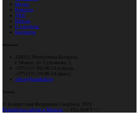
Медиа
Новости
ДЮГ
Школы
О гандболе
Контакты
Контакты
220012, Республика Беларусь,
г. Минск, ул. Сурганова, 2
+375 (17) 393-96-53 (город),
+375 (17) 379-96-54 (факс)
office@handball.by
Contact
© Белорусская Федерация Гандбола, 2019
Разработка сайтов в Минске
— ITG-SOFT </>