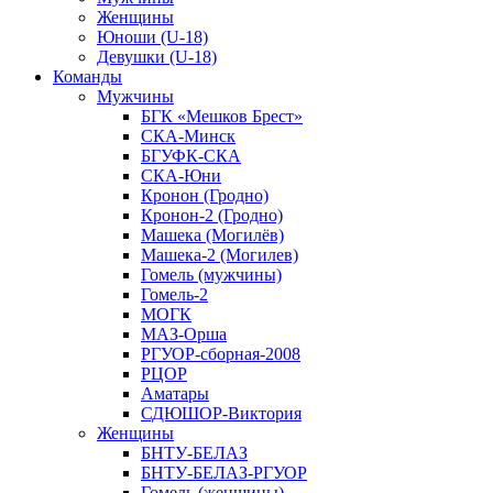
Женщины
Юноши (U-18)
Девушки (U-18)
Команды
Мужчины
БГК «Мешков Брест»
СКА-Минск
БГУФК-СКА
СКА-Юни
Кронон (Гродно)
Кронон-2 (Гродно)
Машека (Могилёв)
Машека-2 (Могилев)
Гомель (мужчины)
Гомель-2
МОГК
МАЗ-Орша
РГУОР-сборная-2008
РЦОР
Аматары
СДЮШОР-Виктория
Женщины
БНТУ-БЕЛАЗ
БНТУ-БЕЛАЗ-РГУОР
Гомель (женщины)