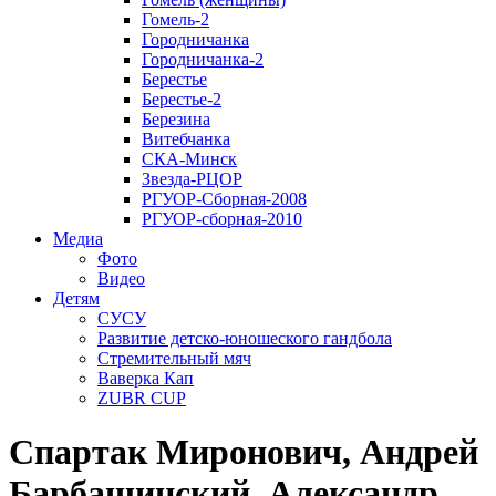
Гомель-2
Городничанка
Городничанка-2
Берестье
Берестье-2
Березина
Витебчанка
СКА-Минск
Звезда-РЦОР
РГУОР-Сборная-2008
РГУОР-сборная-2010
Медиа
Фото
Видео
Детям
СУСУ
Развитие детско-юношеского гандбола
Стремительный мяч
Ваверка Кап
ZUBR CUP
Спартак Миронович, Андрей
Барбашинский, Александр