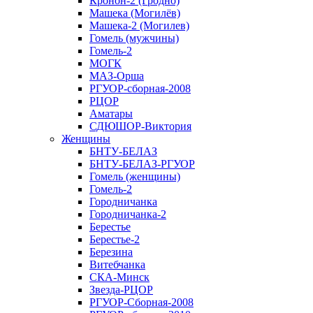
Кронон-2 (Гродно)
Машека (Могилёв)
Машека-2 (Могилев)
Гомель (мужчины)
Гомель-2
МОГК
МАЗ-Орша
РГУОР-сборная-2008
РЦОР
Аматары
СДЮШОР-Виктория
Женщины
БНТУ-БЕЛАЗ
БНТУ-БЕЛАЗ-РГУОР
Гомель (женщины)
Гомель-2
Городничанка
Городничанка-2
Берестье
Берестье-2
Березина
Витебчанка
СКА-Минск
Звезда-РЦОР
РГУОР-Сборная-2008