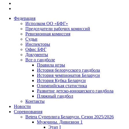
Федерация
Исполком ОО «БФГ»
Председатели рабочих комиссий
Ревизионная комиссия
Судьи
Инспекторы
Офис БФГ
Документы
Все о гандболе
Правила игры
История белорусского гандбола
История чемпионатов Беларуси
История Кубка Беларуси
Олимпийская статистика
Развитие детско-юношеского гандбола
Пляжный гандбол
Контакты
Новости
Соревнования
Betera Суперлига Беларуси. Сезон 2025/2026
Мужчины. Дивизион 1
Этап I