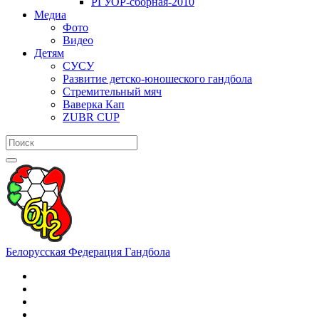
РГУОР-сборная-2010
Медиа
Фото
Видео
Детям
СУСУ
Развитие детско-юношеского гандбола
Стремительный мяч
Ваверка Кап
ZUBR CUP
Белорусская Федерация Гандбола