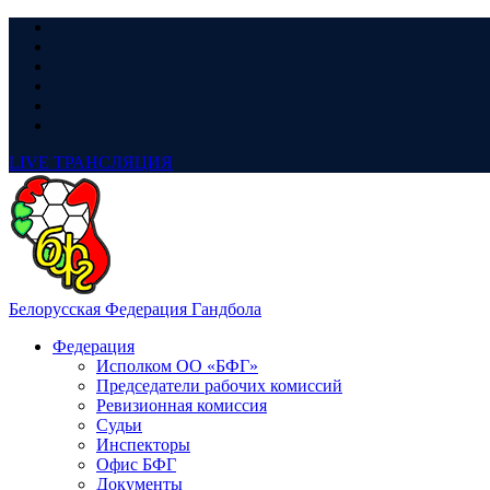
LIVE
ТРАНСЛЯЦИЯ
Белорусская Федерация Гандбола
Федерация
Исполком ОО «БФГ»
Председатели рабочих комиссий
Ревизионная комиссия
Судьи
Инспекторы
Офис БФГ
Документы