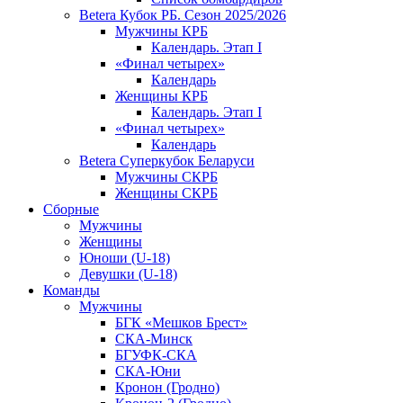
Betera Кубок РБ. Сезон 2025/2026
Мужчины КРБ
Календарь. Этап I
«Финал четырех»
Календарь
Женщины КРБ
Календарь. Этап I
«Финал четырех»
Календарь
Betera Суперкубок Беларуси
Мужчины СКРБ
Женщины СКРБ
Сборные
Мужчины
Женщины
Юноши (U-18)
Девушки (U-18)
Команды
Мужчины
БГК «Мешков Брест»
СКА-Минск
БГУФК-СКА
СКА-Юни
Кронон (Гродно)