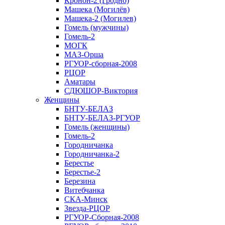
Кронон-2 (Гродно)
Машека (Могилёв)
Машека-2 (Могилев)
Гомель (мужчины)
Гомель-2
МОГК
МАЗ-Орша
РГУОР-сборная-2008
РЦОР
Аматары
СДЮШОР-Виктория
Женщины
БНТУ-БЕЛАЗ
БНТУ-БЕЛАЗ-РГУОР
Гомель (женщины)
Гомель-2
Городничанка
Городничанка-2
Берестье
Берестье-2
Березина
Витебчанка
СКА-Минск
Звезда-РЦОР
РГУОР-Сборная-2008