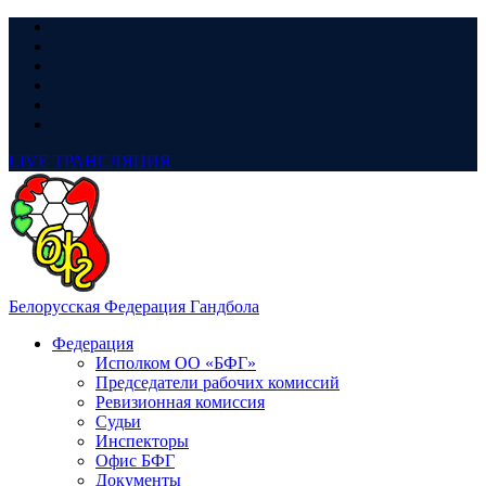
LIVE
ТРАНСЛЯЦИЯ
Белорусская Федерация Гандбола
Федерация
Исполком ОО «БФГ»
Председатели рабочих комиссий
Ревизионная комиссия
Судьи
Инспекторы
Офис БФГ
Документы