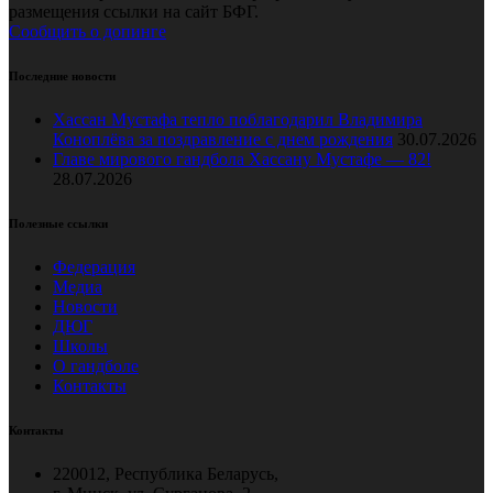
размещения ссылки на сайт БФГ.
Сообщить о допинге
Последние новости
Хассан Мустафа тепло поблагодарил Владимира
Коноплёва за поздравление с днем рождения
30.07.2026
Главе мирового гандбола Хассану Мустафе — 82!
28.07.2026
Полезные ссылки
Федерация
Медиа
Новости
ДЮГ
Школы
О гандболе
Контакты
Контакты
220012, Республика Беларусь,