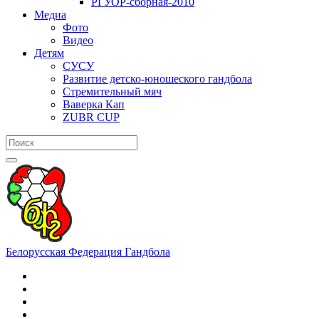
РГУОР-сборная-2010
Медиа
Фото
Видео
Детям
СУСУ
Развитие детско-юношеского гандбола
Стремительный мяч
Ваверка Кап
ZUBR CUP
Белорусская Федерация Гандбола