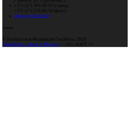
г. Минск, ул. Сурганова, 2
+375 (17) 393-96-53 (город),
+375 (17) 379-96-54 (факс)
office@handball.by
Contact
© Белорусская Федерация Гандбола, 2019
Разработка сайтов в Минске
— ITG-SOFT </>