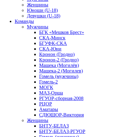
Женщины
Юноши (U-18)
Девушки (U-18)
Команды
Мужчины
БГК «Мешков Брест»
СКА-Минск
БГУФК-СКА
СКА-Юни
Кронон (Гродно)
Кронон-2 (Гродно)
Машека (Могилёв)
Машека-2 (Могилев)
Гомель (мужчины)
Гомель-2
МОГК
МАЗ-Орша
РГУОР-сборная-2008
РЦОР
Аматары
СДЮШОР-Виктория
Женщины
БНТУ-БЕЛАЗ
БНТУ-БЕЛАЗ-РГУОР
Гомель (женщины)