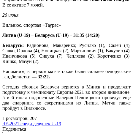
В ее активе 7 мячей.
26 июня
Вильнюс, спортзал «Таурас»
Литва (U-19) – Беларусь (U-19) – 31:35 (14:20)
Беларусь:
Радионова, Макаренко; Русилко (1), Салей (4),
Савко, Орлова (4), Новицкая (2), Мартинович (1), Вакулич (4),
Иванчикова (5), Сивуха (7), Чепляева (2), Коротченко (3),
Кишко, Мазун (2).
Напомним, в первом матче также были сильнее белорусские
гандболистки —
32:22.
Сегодня сборная Беларуси вернется в Минск и продолжит
подготовку к чемпионату Европы-2021 во втором дивизионе.
5 и 6 июля подопечные Валерия Певницкого проведут еще
два спарринга со сверстницами из Литвы. Матчи также
пройдут в Вильнюсе.
Просмотров:
207
ЧЕ-2021 среди девушек U-19
Поделиться