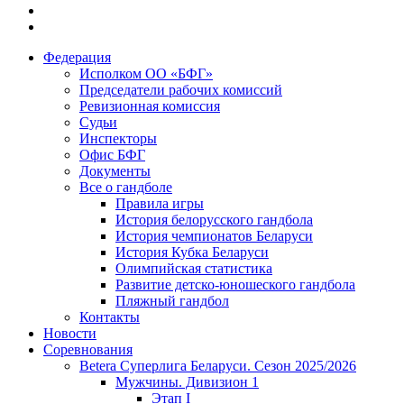
Федерация
Исполком ОО «БФГ»
Председатели рабочих комиссий
Ревизионная комиссия
Судьи
Инспекторы
Офис БФГ
Документы
Все о гандболе
Правила игры
История белорусского гандбола
История чемпионатов Беларуси
История Кубка Беларуси
Олимпийская статистика
Развитие детско-юношеского гандбола
Пляжный гандбол
Контакты
Новости
Соревнования
Betera Суперлига Беларуси. Сезон 2025/2026
Мужчины. Дивизион 1
Этап I