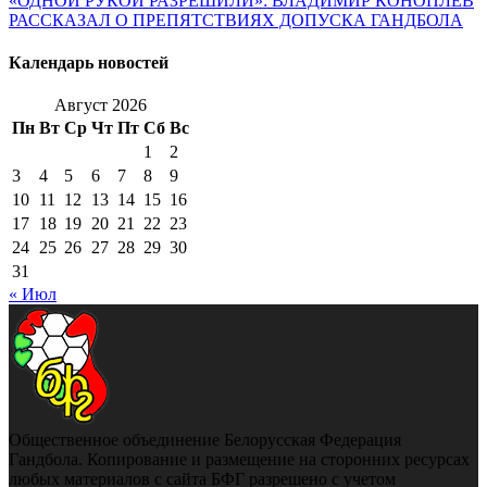
«ОДНОЙ РУКОЙ РАЗРЕШИЛИ»: ВЛАДИМИР КОНОПЛЕВ
РАССКАЗАЛ О ПРЕПЯТСТВИЯХ ДОПУСКА ГАНДБОЛА
Календарь новостей
Август 2026
Пн
Вт
Ср
Чт
Пт
Сб
Вс
1
2
3
4
5
6
7
8
9
10
11
12
13
14
15
16
17
18
19
20
21
22
23
24
25
26
27
28
29
30
31
« Июл
Общественное объединение Белорусская Федерация
Гандбола. Копирование и размещение на сторонних ресурсах
любых материалов с сайта БФГ разрешено с учетом