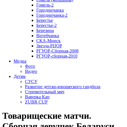
Гомель-2
Городничанка
Городничанка-2
Берестье
Берестье-2
Березина
Витебчанка
СКА-Минск
Звезда-РЦОР
РГУОР-Сборная-2008
РГУОР-сборная-2010
Медиа
Фото
Видео
Детям
СУСУ
Развитие детско-юношеского гандбола
Стремительный мяч
Ваверка Кап
ZUBR CUP
Товарищеские матчи.
Сборная девушек Беларуси