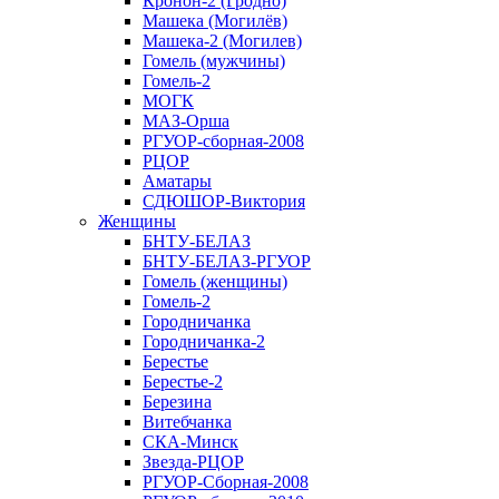
Кронон-2 (Гродно)
Машека (Могилёв)
Машека-2 (Могилев)
Гомель (мужчины)
Гомель-2
МОГК
МАЗ-Орша
РГУОР-сборная-2008
РЦОР
Аматары
СДЮШОР-Виктория
Женщины
БНТУ-БЕЛАЗ
БНТУ-БЕЛАЗ-РГУОР
Гомель (женщины)
Гомель-2
Городничанка
Городничанка-2
Берестье
Берестье-2
Березина
Витебчанка
СКА-Минск
Звезда-РЦОР
РГУОР-Сборная-2008