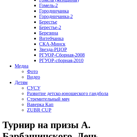
Гомель-2
Городничанка
Городничанка-2
Берестье
Берестье-2
Березина
Витебчанка
СКА-Минск
Звезда-РЦОР
РГУОР-Сборная-2008
РГУОР-сборная-2010
Медиа
Фото
Видео
Детям
СУСУ
Развитие детско-юношеского гандбола
Стремительный мяч
Ваверка Кап
ZUBR CUP
Турнир на призы А.
Барбашинского. День