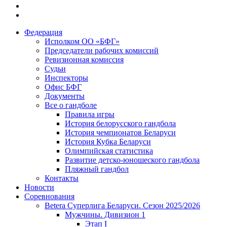
Федерация
Исполком ОО «БФГ»
Председатели рабочих комиссий
Ревизионная комиссия
Судьи
Инспекторы
Офис БФГ
Документы
Все о гандболе
Правила игры
История белорусского гандбола
История чемпионатов Беларуси
История Кубка Беларуси
Олимпийская статистика
Развитие детско-юношеского гандбола
Пляжный гандбол
Контакты
Новости
Соревнования
Betera Суперлига Беларуси. Сезон 2025/2026
Мужчины. Дивизион 1
Этап I