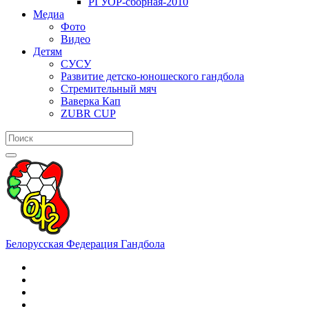
РГУОР-сборная-2010
Медиа
Фото
Видео
Детям
СУСУ
Развитие детско-юношеского гандбола
Стремительный мяч
Ваверка Кап
ZUBR CUP
Белорусская Федерация Гандбола