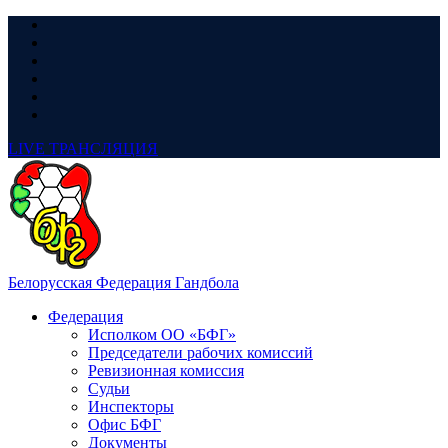
LIVE
ТРАНСЛЯЦИЯ
Белорусская Федерация Гандбола
Федерация
Исполком ОО «БФГ»
Председатели рабочих комиссий
Ревизионная комиссия
Судьи
Инспекторы
Офис БФГ
Документы