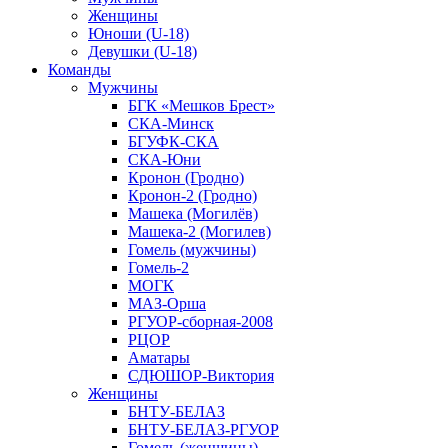
Женщины
Юноши (U-18)
Девушки (U-18)
Команды
Мужчины
БГК «Мешков Брест»
СКА-Минск
БГУФК-СКА
СКА-Юни
Кронон (Гродно)
Кронон-2 (Гродно)
Машека (Могилёв)
Машека-2 (Могилев)
Гомель (мужчины)
Гомель-2
МОГК
МАЗ-Орша
РГУОР-сборная-2008
РЦОР
Аматары
СДЮШОР-Виктория
Женщины
БНТУ-БЕЛАЗ
БНТУ-БЕЛАЗ-РГУОР
Гомель (женщины)