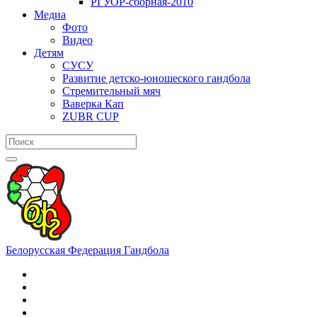
РГУОР-сборная-2010
Медиа
Фото
Видео
Детям
СУСУ
Развитие детско-юношеского гандбола
Стремительный мяч
Ваверка Кап
ZUBR CUP
Белорусская Федерация Гандбола