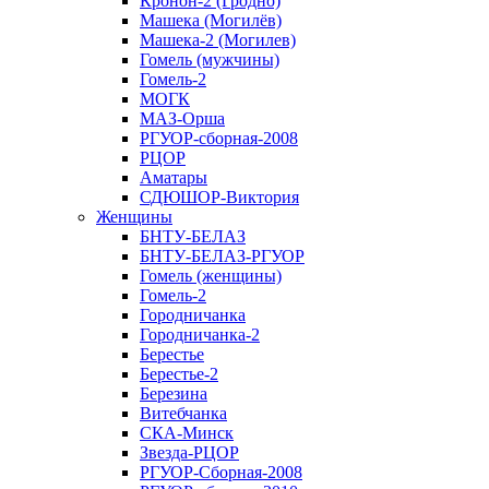
Кронон-2 (Гродно)
Машека (Могилёв)
Машека-2 (Могилев)
Гомель (мужчины)
Гомель-2
МОГК
МАЗ-Орша
РГУОР-сборная-2008
РЦОР
Аматары
СДЮШОР-Виктория
Женщины
БНТУ-БЕЛАЗ
БНТУ-БЕЛАЗ-РГУОР
Гомель (женщины)
Гомель-2
Городничанка
Городничанка-2
Берестье
Берестье-2
Березина
Витебчанка
СКА-Минск
Звезда-РЦОР
РГУОР-Сборная-2008