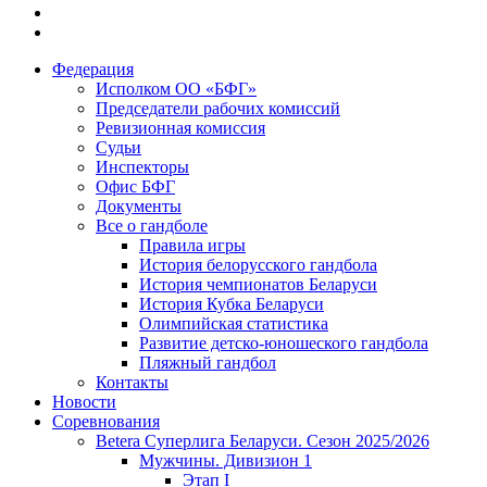
Федерация
Исполком ОО «БФГ»
Председатели рабочих комиссий
Ревизионная комиссия
Судьи
Инспекторы
Офис БФГ
Документы
Все о гандболе
Правила игры
История белорусского гандбола
История чемпионатов Беларуси
История Кубка Беларуси
Олимпийская статистика
Развитие детско-юношеского гандбола
Пляжный гандбол
Контакты
Новости
Соревнования
Betera Суперлига Беларуси. Сезон 2025/2026
Мужчины. Дивизион 1
Этап I