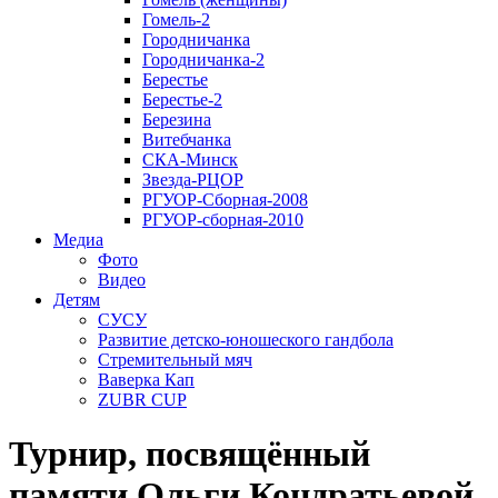
Гомель-2
Городничанка
Городничанка-2
Берестье
Берестье-2
Березина
Витебчанка
СКА-Минск
Звезда-РЦОР
РГУОР-Сборная-2008
РГУОР-сборная-2010
Медиа
Фото
Видео
Детям
СУСУ
Развитие детско-юношеского гандбола
Стремительный мяч
Ваверка Кап
ZUBR CUP
Турнир, посвящённый
памяти Ольги Кондратьевой