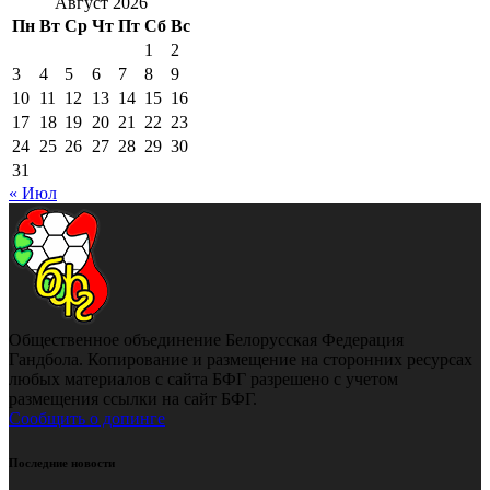
Август 2026
Пн
Вт
Ср
Чт
Пт
Сб
Вс
1
2
3
4
5
6
7
8
9
10
11
12
13
14
15
16
17
18
19
20
21
22
23
24
25
26
27
28
29
30
31
« Июл
Общественное объединение Белорусская Федерация
Гандбола. Копирование и размещение на сторонних ресурсах
любых материалов с сайта БФГ разрешено с учетом
размещения ссылки на сайт БФГ.
Сообщить о допинге
Последние новости