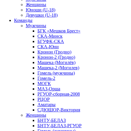
Женщины
Юноши (U-18)
Девушки (U-18)
Команды
Мужчины
БГК «Мешков Брест»
СКА-Минск
БГУФК-СКА
СКА-Юни
Кронон (Гродно)
Кронон-2 (Гродно)
Машека (Могилёв)
Машека-2 (Могилев)
Гомель (мужчины)
Гомель-2
МОГК
МАЗ-Орша
РГУОР-сборная-2008
РЦОР
Аматары
СДЮШОР-Виктория
Женщины
БНТУ-БЕЛАЗ
БНТУ-БЕЛАЗ-РГУОР
Гомель (женщины)