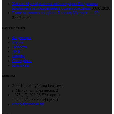
Хассан Мустафа тепло поблагодарил Владимира
Коноплёва за поздравление с днем рождения
30.07.2026
Главе мирового гандбола Хассану Мустафе — 82!
28.07.2026
Полезные ссылки
Федерация
Медиа
Новости
ДЮГ
Школы
О гандболе
Контакты
Контакты
220012, Республика Беларусь,
г. Минск, ул. Сурганова, 2
+375 (17) 393-96-53 (город),
+375 (17) 379-96-54 (факс)
office@handball.by