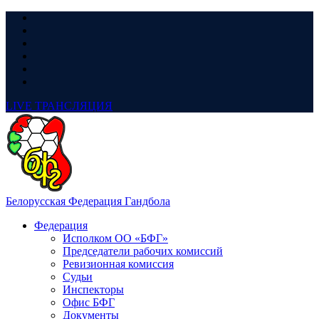
LIVE
ТРАНСЛЯЦИЯ
Белорусская Федерация Гандбола
Федерация
Исполком ОО «БФГ»
Председатели рабочих комиссий
Ревизионная комиссия
Судьи
Инспекторы
Офис БФГ
Документы