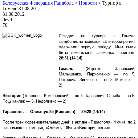
Белорусская Федерация Гандбола
>
Новости
>
Турнир в
Гомеле 31.08.2012
31.08.2012
dev9
70
Сегодня на турнире в Гомеле
гандболисты минской «Виктории-регии»
одержали первую победу. Ими были
биты гомельчане. «Гомель» проиграл
28:31 (14:14).
Гомель
(Ященко, Зановский,
Малышенко, Пархоменко — по 5,
Потороча, Зинченко — по 3, Мажако —
2)
Виктория
(Телепнев, Коженевский — по 8, Тарасевич, Скриба — по 5,
Поцыкайлик — 3, Недоливко — 2)
Тирасполь — Олимпус-85 (Кишинев) 29:28 (14:14)
После трех соревновательных дней в активе «Тирасполя» 4 очка, по 2
очка имеют «Гомель», «Олимпус-85» и «Виктория-регия».