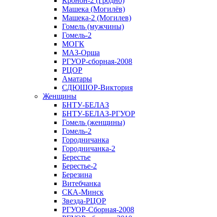
Кронон-2 (Гродно)
Машека (Могилёв)
Машека-2 (Могилев)
Гомель (мужчины)
Гомель-2
МОГК
МАЗ-Орша
РГУОР-сборная-2008
РЦОР
Аматары
СДЮШОР-Виктория
Женщины
БНТУ-БЕЛАЗ
БНТУ-БЕЛАЗ-РГУОР
Гомель (женщины)
Гомель-2
Городничанка
Городничанка-2
Берестье
Берестье-2
Березина
Витебчанка
СКА-Минск
Звезда-РЦОР
РГУОР-Сборная-2008