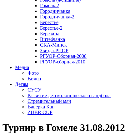
Гомель-2
Городничанка
Городничанка-2
Берестье
Берестье-2
Березина
Витебчанка
СКА-Минск
Звезда-РЦОР
РГУОР-Сборная-2008
РГУОР-сборная-2010
Медиа
Фото
Видео
Детям
СУСУ
Развитие детско-юношеского гандбола
Стремительный мяч
Ваверка Кап
ZUBR CUP
Турнир в Гомеле 31.08.2012