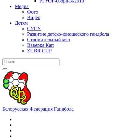
РГУОР-сборная-2010
Медиа
Фото
Видео
Детям
СУСУ
Развитие детско-юношеского гандбола
Стремительный мяч
Ваверка Кап
ZUBR CUP
Белорусская Федерация Гандбола