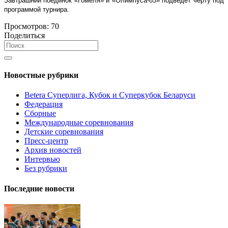
Завтрашний поединок «Гомеля» и «Олимпуса-85» подведет черту под
программой турнира.
Просмотров:
70
Поделиться
Новостные рубрики
Betera Суперлига, Кубок и Суперкубок Беларуси
Федерация
Сборные
Международные соревнования
Детские соревнования
Пресс-центр
Архив новостей
Интервью
Без рубрики
Последние новости