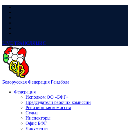
LIVE
ТРАНСЛЯЦИЯ
Белорусская Федерация Гандбола
Федерация
Исполком ОО «БФГ»
Председатели рабочих комиссий
Ревизионная комиссия
Судьи
Инспекторы
Офис БФГ
Документы