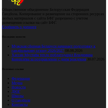
Общественное объединение Белорусская Федерация
Гандбола. Копирование и размещение на сторонних ресурсах
любых материалов с сайта БФГ разрешено с учетом
размещения ссылки на сайт БФГ.
Сообщить о допинге
Последние новости
Мужская сборная Беларуси начинает подготовку к
гандбольному сезону 2026/2027
08.08.2026
Хассан Мустафа тепло поблагодарил Владимира
Коноплёва за поздравление с днем рождения
30.07.2026
Полезные ссылки
Федерация
Медиа
Новости
ДЮГ
Школы
О гандболе
Контакты