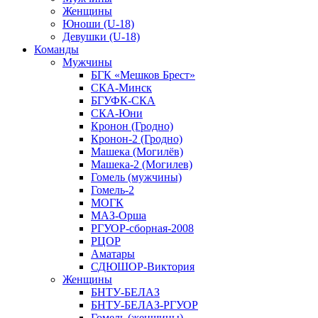
Женщины
Юноши (U-18)
Девушки (U-18)
Команды
Мужчины
БГК «Мешков Брест»
СКА-Минск
БГУФК-СКА
СКА-Юни
Кронон (Гродно)
Кронон-2 (Гродно)
Машека (Могилёв)
Машека-2 (Могилев)
Гомель (мужчины)
Гомель-2
МОГК
МАЗ-Орша
РГУОР-сборная-2008
РЦОР
Аматары
СДЮШОР-Виктория
Женщины
БНТУ-БЕЛАЗ
БНТУ-БЕЛАЗ-РГУОР
Гомель (женщины)