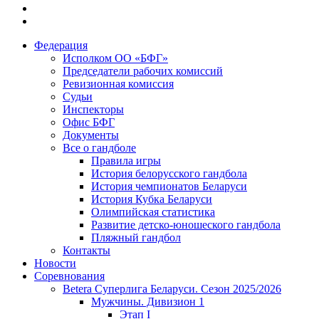
Федерация
Исполком ОО «БФГ»
Председатели рабочих комиссий
Ревизионная комиссия
Судьи
Инспекторы
Офис БФГ
Документы
Все о гандболе
Правила игры
История белорусского гандбола
История чемпионатов Беларуси
История Кубка Беларуси
Олимпийская статистика
Развитие детско-юношеского гандбола
Пляжный гандбол
Контакты
Новости
Соревнования
Betera Суперлига Беларуси. Сезон 2025/2026
Мужчины. Дивизион 1
Этап I