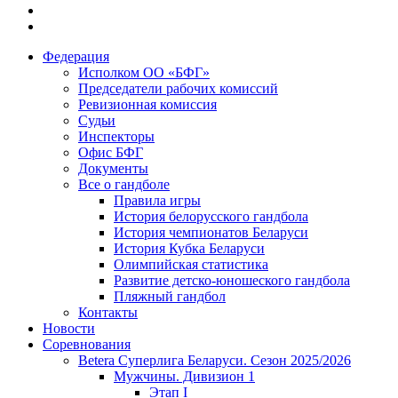
Федерация
Исполком ОО «БФГ»
Председатели рабочих комиссий
Ревизионная комиссия
Судьи
Инспекторы
Офис БФГ
Документы
Все о гандболе
Правила игры
История белорусского гандбола
История чемпионатов Беларуси
История Кубка Беларуси
Олимпийская статистика
Развитие детско-юношеского гандбола
Пляжный гандбол
Контакты
Новости
Соревнования
Betera Суперлига Беларуси. Сезон 2025/2026
Мужчины. Дивизион 1
Этап I