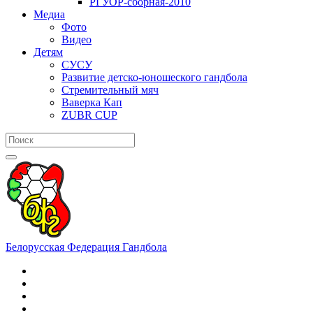
РГУОР-сборная-2010
Медиа
Фото
Видео
Детям
СУСУ
Развитие детско-юношеского гандбола
Стремительный мяч
Ваверка Кап
ZUBR CUP
Белорусская Федерация Гандбола