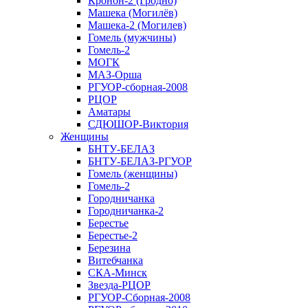
Кронон-2 (Гродно)
Машека (Могилёв)
Машека-2 (Могилев)
Гомель (мужчины)
Гомель-2
МОГК
МАЗ-Орша
РГУОР-сборная-2008
РЦОР
Аматары
СДЮШОР-Виктория
Женщины
БНТУ-БЕЛАЗ
БНТУ-БЕЛАЗ-РГУОР
Гомель (женщины)
Гомель-2
Городничанка
Городничанка-2
Берестье
Берестье-2
Березина
Витебчанка
СКА-Минск
Звезда-РЦОР
РГУОР-Сборная-2008