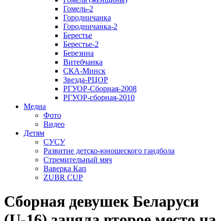
Гомель-2
Городничанка
Городничанка-2
Берестье
Берестье-2
Березина
Витебчанка
СКА-Минск
Звезда-РЦОР
РГУОР-Сборная-2008
РГУОР-сборная-2010
Медиа
Фото
Видео
Детям
СУСУ
Развитие детско-юношеского гандбола
Стремительный мяч
Ваверка Кап
ZUBR CUP
Сборная девушек Беларуси
(U-16) заняла второе место на