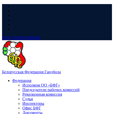
LIVE
ТРАНСЛЯЦИЯ
Белорусская Федерация Гандбола
Федерация
Исполком ОО «БФГ»
Председатели рабочих комиссий
Ревизионная комиссия
Судьи
Инспекторы
Офис БФГ
Документы