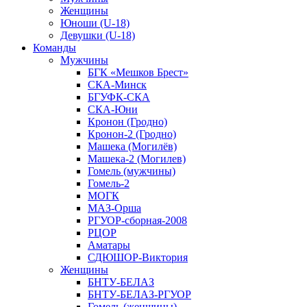
Женщины
Юноши (U-18)
Девушки (U-18)
Команды
Мужчины
БГК «Мешков Брест»
СКА-Минск
БГУФК-СКА
СКА-Юни
Кронон (Гродно)
Кронон-2 (Гродно)
Машека (Могилёв)
Машека-2 (Могилев)
Гомель (мужчины)
Гомель-2
МОГК
МАЗ-Орша
РГУОР-сборная-2008
РЦОР
Аматары
СДЮШОР-Виктория
Женщины
БНТУ-БЕЛАЗ
БНТУ-БЕЛАЗ-РГУОР
Гомель (женщины)