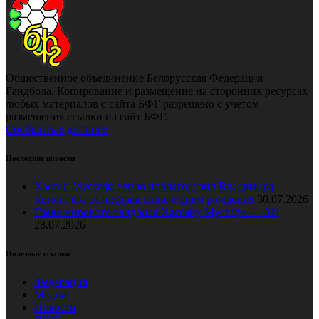
Общественное объединение Белорусская Федерация
Гандбола. Копирование и размещение на сторонних ресурсах
любых материалов с сайта БФГ разрешено с учетом
размещения ссылки на сайт БФГ.
Сообщить о допинге
Последние новости
Хассан Мустафа тепло поблагодарил Владимира
Коноплёва за поздравление с днем рождения
30.07.2026
Главе мирового гандбола Хассану Мустафе — 82!
28.07.2026
Полезные ссылки
Федерация
Медиа
Новости