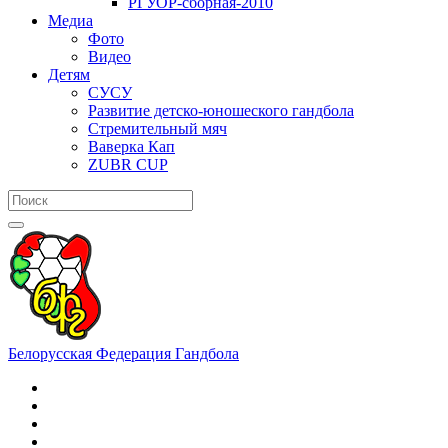
РГУОР-сборная-2010
Медиа
Фото
Видео
Детям
СУСУ
Развитие детско-юношеского гандбола
Стремительный мяч
Ваверка Кап
ZUBR CUP
Белорусская Федерация Гандбола