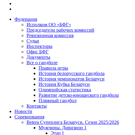
Федерация
Исполком ОО «БФГ»
Председатели рабочих комиссий
Ревизионная комиссия
Судьи
Инспекторы
Офис БФГ
Документы
Все о гандболе
Правила игры
История белорусского гандбола
История чемпионатов Беларуси
История Кубка Беларуси
Олимпийская статистика
Развитие детско-юношеского гандбола
Пляжный гандбол
Контакты
Новости
Соревнования
Betera Суперлига Беларуси. Сезон 2025/2026
Мужчины. Дивизион 1
Этап I