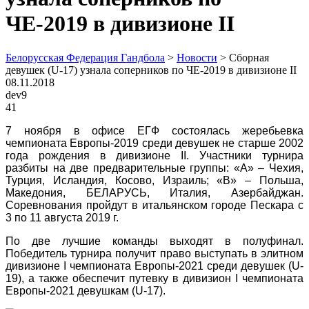
ЧЕ-2019 в дивизионе II
Белорусская Федерация Гандбола
>
Новости
>
Сборная
девушек (U-17) узнала соперников по ЧЕ-2019 в дивизионе II
08.11.2018
dev9
41
7 ноября в офисе ЕГФ состоялась жеребьевка
чемпионата Европы-2019 среди девушек не старше 2002
года рождения в дивизионе
II
. Участники турнира
разбиты на две предварительные группы: «А» – Чехия,
Турция, Исландия, Косово, Израиль; «В» – Польша,
Македония, БЕЛАРУСЬ, Италия, Азербайджан.
Соревнования пройдут в итальянском городе Пескара с
3 по 11 августа 2019 г.
По две лучшие команды выходят в полуфинал.
Победитель турнира получит право выступать в элитном
дивизионе
I
чемпионата Европы-2021 среди девушек (
U
-
19), а также обеспечит путевку в дивизион I чемпионата
Европы-2021 девушкам (
U
-17).