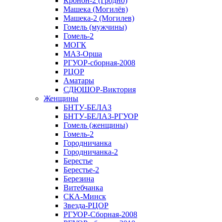
Кронон-2 (Гродно)
Машека (Могилёв)
Машека-2 (Могилев)
Гомель (мужчины)
Гомель-2
МОГК
МАЗ-Орша
РГУОР-сборная-2008
РЦОР
Аматары
СДЮШОР-Виктория
Женщины
БНТУ-БЕЛАЗ
БНТУ-БЕЛАЗ-РГУОР
Гомель (женщины)
Гомель-2
Городничанка
Городничанка-2
Берестье
Берестье-2
Березина
Витебчанка
СКА-Минск
Звезда-РЦОР
РГУОР-Сборная-2008