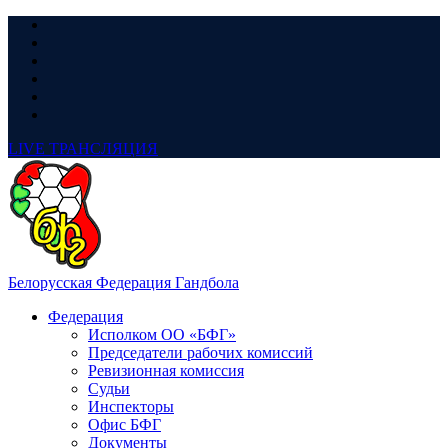
LIVE
ТРАНСЛЯЦИЯ
Белорусская Федерация Гандбола
Федерация
Исполком ОО «БФГ»
Председатели рабочих комиссий
Ревизионная комиссия
Судьи
Инспекторы
Офис БФГ
Документы