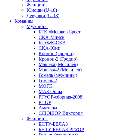
Женщины
Юноши (U-18)
Девушки (U-18)
Команды
Мужчины
БГК «Мешков Брест»
СКА-Минск
БГУФК-СКА
СКА-Юни
Кронон (Гродно)
Кронон-2 (Гродно)
Машека (Могилёв)
Машека-2 (Могилев)
Гомель (мужчины)
Гомель-2
МОГК
МАЗ-Орша
РГУОР-сборная-2008
РЦОР
Аматары
СДЮШОР-Виктория
Женщины
БНТУ-БЕЛАЗ
БНТУ-БЕЛАЗ-РГУОР
Гомель (женщины)