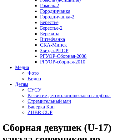
Гомель-2
Городничанка
Городничанка-2
Берестье
Берестье-2
Березина
Витебчанка
СКА-Минск
Звезда-РЦОР
РГУОР-Сборная-2008
РГУОР-сборная-2010
Медиа
Фото
Видео
Детям
СУСУ
Развитие детско-юношеского гандбола
Стремительный мяч
Ваверка Кап
ZUBR CUP
Сборная девушек (U-17)
узнала соперников по