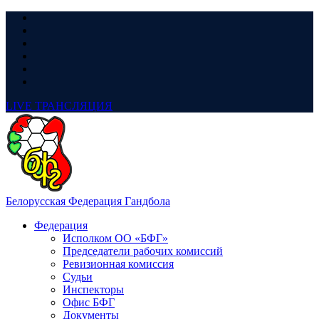
LIVE
ТРАНСЛЯЦИЯ
Белорусская Федерация Гандбола
Федерация
Исполком ОО «БФГ»
Председатели рабочих комиссий
Ревизионная комиссия
Судьи
Инспекторы
Офис БФГ
Документы