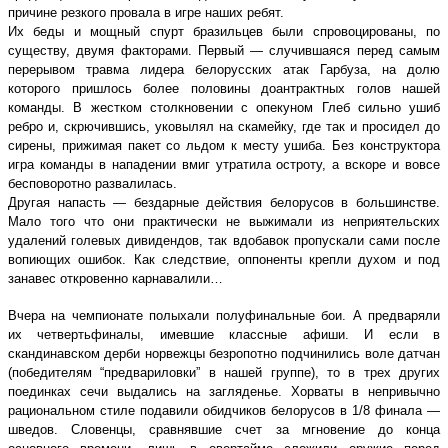
причине резкого провала в игре наших ребят.
Их беды и мощный спурт бразильцев были спровоцированы, по
существу, двумя факторами. Первый — случившаяся перед самым
перерывом травма лидера белорусских атак Гарбуза, на долю
которого пришлось более половины доантрактных голов нашей
команды. В жестком столкновении с опекуном Глеб сильно ушиб
ребро и, скрючившись, уковылял на скамейку, где так и просидел до
сирены, прижимая пакет со льдом к месту ушиба. Без конструктора
игра команды в нападении вмиг утратила остроту, а вскоре и вовсе
бесповоротно развалилась.
Другая напасть — бездарные действия белорусов в большинстве.
Мало того что они практически не выжимали из неприятельских
удалений голевых дивидендов, так вдобавок пропускали сами после
вопиющих ошибок. Как следствие, оппоненты крепли духом и под
занавес откровенно карнавалили…
Вчера на чемпионате полыхали полуфинальные бои. А предваряли
их четвертьфиналы, имевшие классные афиши. И если в
скандинавском дерби норвежцы безропотно подчинились воле датчан
(победителям “предвариловки” в нашей группе), то в трех других
поединках сечи выдались на загляденье. Хорваты в непривычно
рациональном стиле подавили обидчиков белорусов в 1/8 финала —
шведов. Словенцы, сравнявшие счет за мгновение до конца