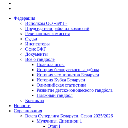
Федерация
Исполком ОО «БФГ»
Председатели рабочих комиссий
Ревизионная комиссия
Судьи
Инспекторы
Офис БФГ
Документы
Все о гандболе
Правила игры
История белорусского гандбола
История чемпионатов Беларуси
История Кубка Беларуси
Олимпийская статистика
Развитие детско-юношеского гандбола
Пляжный гандбол
Контакты
Новости
Соревнования
Betera Суперлига Беларуси. Сезон 2025/2026
Мужчины. Дивизион 1
Этап I