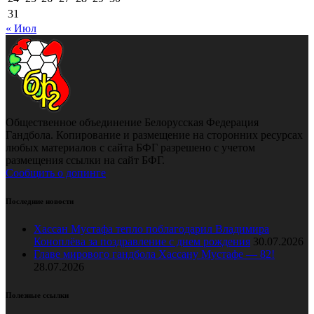
31
« Июл
Общественное объединение Белорусская Федерация
Гандбола. Копирование и размещение на сторонних ресурсах
любых материалов с сайта БФГ разрешено с учетом
размещения ссылки на сайт БФГ.
Сообщить о допинге
Последние новости
Хассан Мустафа тепло поблагодарил Владимира
Коноплёва за поздравление с днем рождения
30.07.2026
Главе мирового гандбола Хассану Мустафе — 82!
28.07.2026
Полезные ссылки