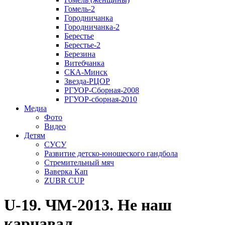
Гомель-2
Городничанка
Городничанка-2
Берестье
Берестье-2
Березина
Витебчанка
СКА-Минск
Звезда-РЦОР
РГУОР-Сборная-2008
РГУОР-сборная-2010
Медиа
Фото
Видео
Детям
СУСУ
Развитие детско-юношеского гандбола
Стремительный мяч
Ваверка Кап
ZUBR CUP
U-19. ЧМ-2013. Не наш
карнавал