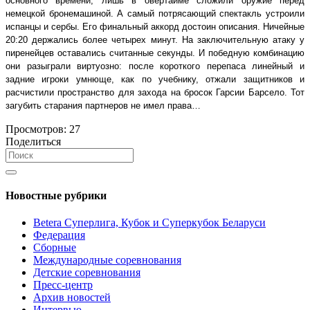
основного времени, лишь в овертайме сложили оружие перед
немецкой бронемашиной. А самый потрясающий спектакль устроили
испанцы и сербы. Его финальный аккорд достоин описания. Ничейные
20:20 держались более четырех минут. На заключительную атаку у
пиренейцев оставались считанные секунды. И победную комбинацию
они разыграли виртуозно: после короткого перепаса линейный и
задние игроки умнюще, как по учебнику, отжали защитников и
расчистили пространство для захода на бросок Гарсии Барсело. Тот
загубить старания партнеров не имел права…
Просмотров:
27
Поделиться
Новостные рубрики
Betera Суперлига, Кубок и Суперкубок Беларуси
Федерация
Сборные
Международные соревнования
Детские соревнования
Пресс-центр
Архив новостей
Интервью