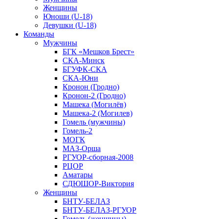
Женщины
Юноши (U-18)
Девушки (U-18)
Команды
Мужчины
БГК «Мешков Брест»
СКА-Минск
БГУФК-СКА
СКА-Юни
Кронон (Гродно)
Кронон-2 (Гродно)
Машека (Могилёв)
Машека-2 (Могилев)
Гомель (мужчины)
Гомель-2
МОГК
МАЗ-Орша
РГУОР-сборная-2008
РЦОР
Аматары
СДЮШОР-Виктория
Женщины
БНТУ-БЕЛАЗ
БНТУ-БЕЛАЗ-РГУОР
Гомель (женщины)