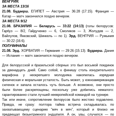
ВЕНГРИЯ.
ЗА МЕСТА 13/16
21.08. Будаерш.
ЕГИПЕТ — Австрия — 36:28 (17:15). Франция —
Катар — матч закончился поздно вечером.
ЗА МЕСТА 9/12
21.08. БРАЗИЛИЯ — Беларусь — 33:22 (14:13)
(голы белорусов:
Гарбуз — 8/2, Гайдученко — 6, Смоликов — 3, Жолудев — 2,
Вайлупов, Янковский, Шинкель — по 1).
Эрд.
ВЕНГРИЯ — Румыния
— 30:22 (16:6).
ПОЛУФИНАЛЫ
21.08. Эрд.
ХОРВАТИЯ — Германия — 29:26 (15:13).
Будаерш.
Дания
— Испания — матч закончился поздно вечером.
Для белорусской и бразильской сборных это был восьмой поединок
за двенадцать дней. Само собой, к финишу столь изнурительного
марафона у неокрепшего молодняка накопилась изрядная
физическая и моральная усталость. Быть может, у южноамериканцев
силенок и запала осталось чуть больше. А возможно, они просто
были более раскрепощены, поскольку уже добились немалого:
гарантированно стали лучшей неевропейской командой на турнире.
Так или иначе, сопротивление белорусов было жестоко подавлено.
Правда, не сразу: полтора тайма встреча складывалась по
захватывающему сценарию “мяч в мяч”, который и близко не
предвещал безынтрижного эндшпиля. А он, увы, случился — по