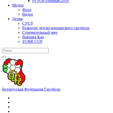
РГУОР-сборная-2010
Медиа
Фото
Видео
Детям
СУСУ
Развитие детско-юношеского гандбола
Стремительный мяч
Ваверка Кап
ZUBR CUP
Белорусская Федерация Гандбола