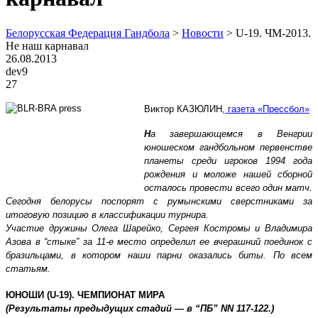
Белорусская Федерация Гандбола
>
Новости
>
U-19. ЧМ-2013.
Не наш карнавал
26.08.2013
dev9
27
Виктор КАЗЮЛИН,
газета «Прессбол»
Н
а завершающемся в Венгрии
юношеском гандбольном первенстве
планеты среди игроков 1994 года
рождения и моложе нашей сборной
осталось провести всего один матч.
Сегодня белорусы поспорят с румынскими сверстниками за
итоговую позицию в классификации турнира.
Участие дружины Олега Шарейко, Сергея Костромы и Владимира
Азова в “стыке” за 11-е место определил ее вчерашний поединок с
бразильцами, в котором наши парни оказались биты. По всем
статьям.
ЮНОШИ (U-19). ЧЕМПИОНАТ МИРА
(Результаты предыдущих стадий — в “ПБ” NN 117-122.)