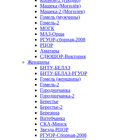
Кронон-2 (Гродно)
Машека (Могилёв)
Машека-2 (Могилев)
Гомель (мужчины)
Гомель-2
МОГК
МАЗ-Орша
РГУОР-сборная-2008
РЦОР
Аматары
СДЮШОР-Виктория
Женщины
БНТУ-БЕЛАЗ
БНТУ-БЕЛАЗ-РГУОР
Гомель (женщины)
Гомель-2
Городничанка
Городничанка-2
Берестье
Берестье-2
Березина
Витебчанка
СКА-Минск
Звезда-РЦОР
РГУОР-Сборная-2008