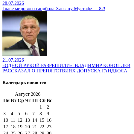
28.07.2026
Главе мирового гандбола Хассану Мустафе — 82!
21.07.2026
«ОДНОЙ РУКОЙ РАЗРЕШИЛИ»: ВЛАДИМИР КОНОПЛЕВ
РАССКАЗАЛ О ПРЕПЯТСТВИЯХ ДОПУСКА ГАНДБОЛА
Календарь новостей
Август 2026
Пн
Вт
Ср
Чт
Пт
Сб
Вс
1
2
3
4
5
6
7
8
9
10
11
12
13
14
15
16
17
18
19
20
21
22
23
24
25
26
27
28
29
30