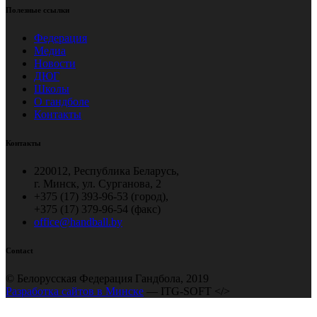
Полезные ссылки
Федерация
Медиа
Новости
ДЮГ
Школы
О гандболе
Контакты
Контакты
220012, Республика Беларусь,
г. Минск, ул. Сурганова, 2
+375 (17) 393-96-53 (город),
+375 (17) 379-96-54 (факс)
office@handball.by
Contact
© Белорусская Федерация Гандбола, 2019
Разработка сайтов в Минске
— ITG-SOFT </>