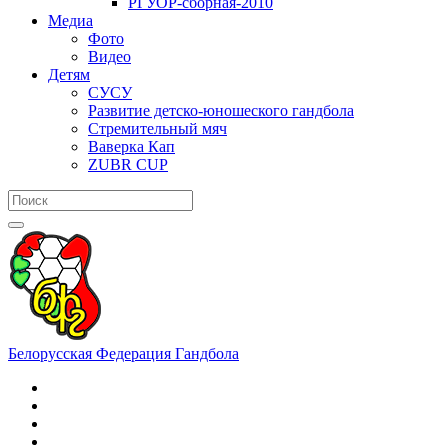
РГУОР-сборная-2010
Медиа
Фото
Видео
Детям
СУСУ
Развитие детско-юношеского гандбола
Стремительный мяч
Ваверка Кап
ZUBR CUP
Белорусская Федерация Гандбола