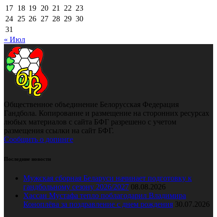
17
18
19
20
21
22
23
24
25
26
27
28
29
30
31
« Июл
Общественное объединение Белорусская Федерация
Гандбола. Копирование и размещение на сторонних ресурсах
любых материалов с сайта БФГ разрешено с учетом
размещения ссылки на сайт БФГ.
Сообщить о допинге
Последние новости
Мужская сборная Беларуси начинает подготовку к
гандбольному сезону 2026/2027
08.08.2026
Хассан Мустафа тепло поблагодарил Владимира
Коноплёва за поздравление с днем рождения
30.07.2026