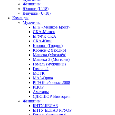
Женщины
Юноши (U-18)
Девушки (U-18)
Команды
Мужчины
БГК «Мешков Брест»
СКА-Минск
БГУФК-СКА
СКА-Юни
Кронон (Гродно)
Кронон-2 (Гродно)
Машека (Могилёв)
Машека-2 (Могилев)
Гомель (мужчины)
Гомель-2
МОГК
МАЗ-Орша
РГУОР-сборная-2008
РЦОР
Аматары
СДЮШОР-Виктория
Женщины
БНТУ-БЕЛАЗ
БНТУ-БЕЛАЗ-РГУОР
Гомель (женщины)