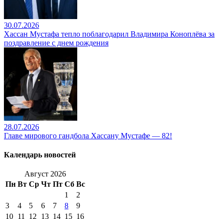
30.07.2026
Хассан Мустафа тепло поблагодарил Владимира Коноплёва за
поздравление с днем рождения
28.07.2026
Главе мирового гандбола Хассану Мустафе — 82!
Календарь новостей
Август 2026
Пн
Вт
Ср
Чт
Пт
Сб
Вс
1
2
3
4
5
6
7
8
9
10
11
12
13
14
15
16