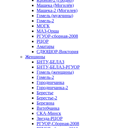
Кронон-2 (Гродно)
Машека (Могилёв)
Машека-2 (Могилев)
Гомель (мужчины)
Гомель-2
МОГК
МАЗ-Орша
РГУОР-сборная-2008
РЦОР
Аматары
СДЮШОР-Виктория
Женщины
БНТУ-БЕЛАЗ
БНТУ-БЕЛАЗ-РГУОР
Гомель (женщины)
Гомель-2
Городничанка
Городничанка-2
Берестье
Берестье-2
Березина
Витебчанка
СКА-Минск
Звезда-РЦОР
РГУОР-Сборная-2008