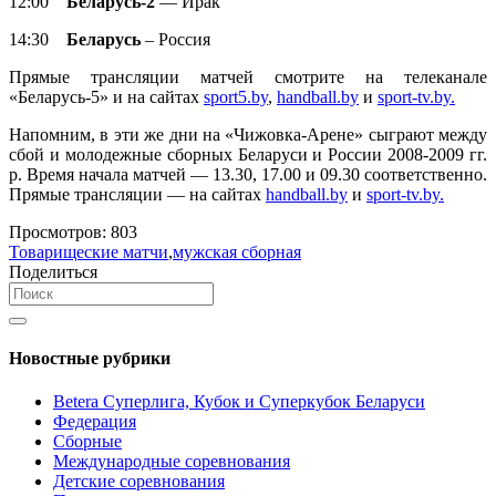
12:00
Беларусь-2
— Ирак
14:30
Беларусь
– Россия
Прямые трансляции матчей смотрите на телеканале
«Беларусь-5» и на сайтах
sport5.by
,
handball.by
и
sport-tv.by.
Напомним, в эти же дни на «Чижовка-Арене» сыграют между
сбой и молодежные сборных Беларуси и России 2008-2009 гг.
р. Время начала матчей — 13.30, 17.00 и 09.30 соответственно.
Прямые трансляции — на сайтах
handball.by
и
sport-tv.by.
Просмотров:
803
Товарищеские матчи
,
мужская сборная
Поделиться
Новостные рубрики
Betera Суперлига, Кубок и Суперкубок Беларуси
Федерация
Сборные
Международные соревнования
Детские соревнования