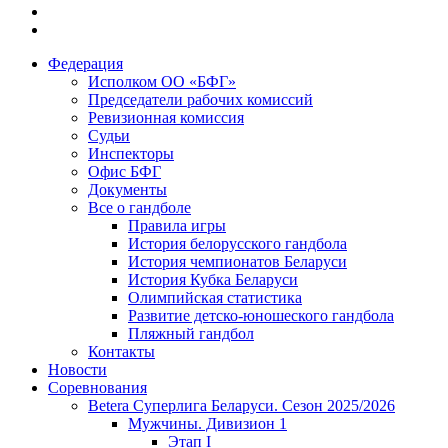
Федерация
Исполком ОО «БФГ»
Председатели рабочих комиссий
Ревизионная комиссия
Судьи
Инспекторы
Офис БФГ
Документы
Все о гандболе
Правила игры
История белорусского гандбола
История чемпионатов Беларуси
История Кубка Беларуси
Олимпийская статистика
Развитие детско-юношеского гандбола
Пляжный гандбол
Контакты
Новости
Соревнования
Betera Суперлига Беларуси. Сезон 2025/2026
Мужчины. Дивизион 1
Этап I