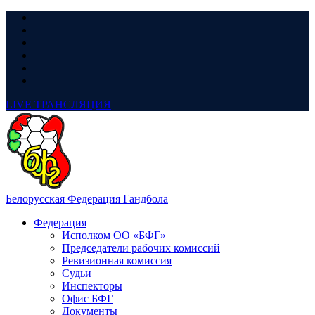
LIVE
ТРАНСЛЯЦИЯ
Белорусская Федерация Гандбола
Федерация
Исполком ОО «БФГ»
Председатели рабочих комиссий
Ревизионная комиссия
Судьи
Инспекторы
Офис БФГ
Документы