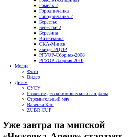
Гомель-2
Городничанка
Городничанка-2
Берестье
Берестье-2
Березина
Витебчанка
СКА-Минск
Звезда-РЦОР
РГУОР-Сборная-2008
РГУОР-сборная-2010
Медиа
Фото
Видео
Детям
СУСУ
Развитие детско-юношеского гандбола
Стремительный мяч
Ваверка Кап
ZUBR CUP
Уже завтра на минской
«Чижовка-Арене» стартует