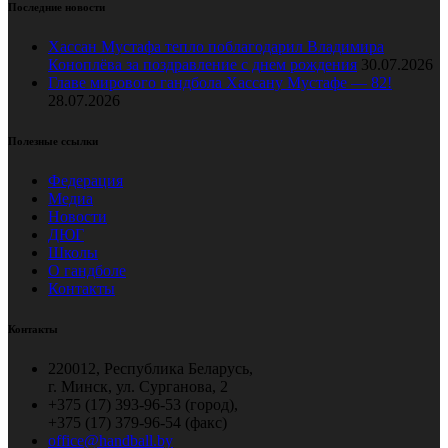
Последние новости
Хассан Мустафа тепло поблагодарил Владимира
Коноплёва за поздравление с днем рождения
30.07.2026
Главе мирового гандбола Хассану Мустафе — 82!
28.07.2026
Полезные ссылки
Федерация
Медиа
Новости
ДЮГ
Школы
О гандболе
Контакты
Контакты
220012, Республика Беларусь,
г. Минск, ул. Сурганова, 2
+375 (17) 393-96-53 (город),
+375 (17) 379-96-54 (факс)
office@handball.by