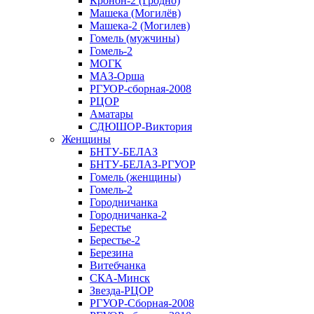
Кронон-2 (Гродно)
Машека (Могилёв)
Машека-2 (Могилев)
Гомель (мужчины)
Гомель-2
МОГК
МАЗ-Орша
РГУОР-сборная-2008
РЦОР
Аматары
СДЮШОР-Виктория
Женщины
БНТУ-БЕЛАЗ
БНТУ-БЕЛАЗ-РГУОР
Гомель (женщины)
Гомель-2
Городничанка
Городничанка-2
Берестье
Берестье-2
Березина
Витебчанка
СКА-Минск
Звезда-РЦОР
РГУОР-Сборная-2008