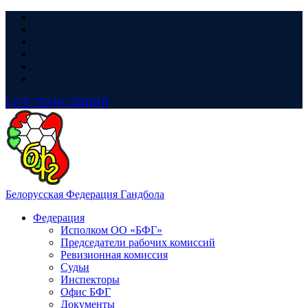
LIVE
ТРАНСЛЯЦИЯ
Белорусская Федерация Гандбола
Федерация
Исполком ОО «БФГ»
Председатели рабочих комиссий
Ревизионная комиссия
Судьи
Инспекторы
Офис БФГ
Документы