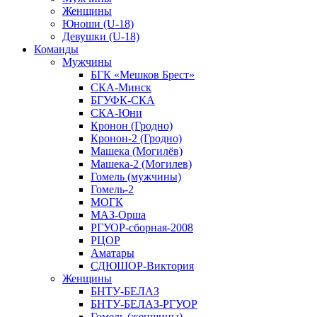
Женщины
Юноши (U-18)
Девушки (U-18)
Команды
Мужчины
БГК «Мешков Брест»
СКА-Минск
БГУФК-СКА
СКА-Юни
Кронон (Гродно)
Кронон-2 (Гродно)
Машека (Могилёв)
Машека-2 (Могилев)
Гомель (мужчины)
Гомель-2
МОГК
МАЗ-Орша
РГУОР-сборная-2008
РЦОР
Аматары
СДЮШОР-Виктория
Женщины
БНТУ-БЕЛАЗ
БНТУ-БЕЛАЗ-РГУОР
Гомель (женщины)