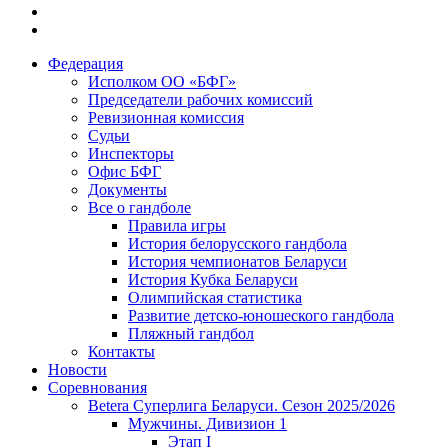
Федерация
Исполком ОО «БФГ»
Председатели рабочих комиссий
Ревизионная комиссия
Судьи
Инспекторы
Офис БФГ
Документы
Все о гандболе
Правила игры
История белорусского гандбола
История чемпионатов Беларуси
История Кубка Беларуси
Олимпийская статистика
Развитие детско-юношеского гандбола
Пляжный гандбол
Контакты
Новости
Соревнования
Betera Суперлига Беларуси. Сезон 2025/2026
Мужчины. Дивизион 1
Этап I