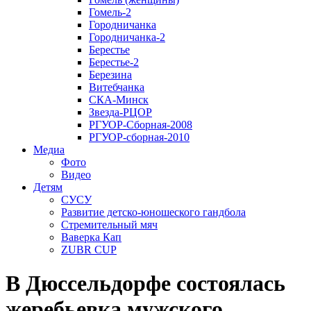
Гомель-2
Городничанка
Городничанка-2
Берестье
Берестье-2
Березина
Витебчанка
СКА-Минск
Звезда-РЦОР
РГУОР-Сборная-2008
РГУОР-сборная-2010
Медиа
Фото
Видео
Детям
СУСУ
Развитие детско-юношеского гандбола
Стремительный мяч
Ваверка Кап
ZUBR CUP
В Дюссельдорфе состоялась
жеребьевка мужского