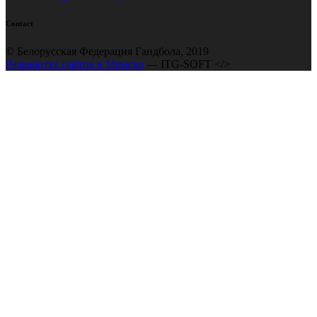
Contact
© Белорусская Федерация Гандбола, 2019
Разработка сайтов в Минске
— ITG-SOFT </>