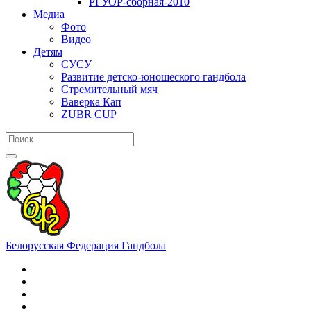
РГУОР-сборная-2010
Медиа
Фото
Видео
Детям
СУСУ
Развитие детско-юношеского гандбола
Стремительный мяч
Ваверка Кап
ZUBR CUP
Белорусская Федерация Гандбола