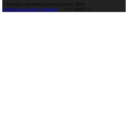
© Белорусская Федерация Гандбола, 2019
Разработка сайтов в Минске
— ITG-SOFT </>