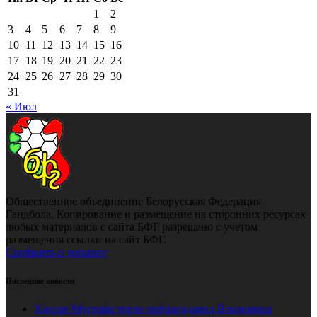
1
2
3
4
5
6
7
8
9
10
11
12
13
14
15
16
17
18
19
20
21
22
23
24
25
26
27
28
29
30
31
« Июл
Общественное объединение Белорусская Федерация
Гандбола. Копирование и размещение на сторонних ресурсах
любых материалов с сайта БФГ разрешено с учетом
размещения ссылки на сайт БФГ.
Сообщить о допинге
Последние новости
Хассан Мустафа тепло поблагодарил Владимира