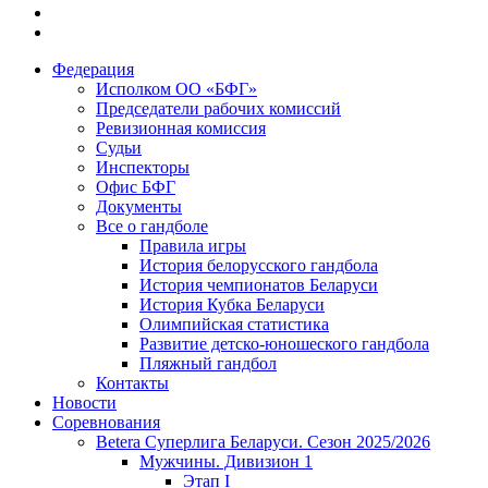
Федерация
Исполком ОО «БФГ»
Председатели рабочих комиссий
Ревизионная комиссия
Судьи
Инспекторы
Офис БФГ
Документы
Все о гандболе
Правила игры
История белорусского гандбола
История чемпионатов Беларуси
История Кубка Беларуси
Олимпийская статистика
Развитие детско-юношеского гандбола
Пляжный гандбол
Контакты
Новости
Соревнования
Betera Суперлига Беларуси. Сезон 2025/2026
Мужчины. Дивизион 1
Этап I