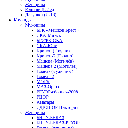
Женщины
Юноши (U-18)
Девушки (U-18)
Команды
Мужчины
БГК «Мешков Брест»
СКА-Минск
БГУФК-СКА
СКА-Юни
Кронон (Гродно)
Кронон-2 (Гродно)
Машека (Могилёв)
Машека-2 (Могилев)
Гомель (мужчины)
Гомель-2
МОГК
МАЗ-Орша
РГУОР-сборная-2008
РЦОР
Аматары
СДЮШОР-Виктория
Женщины
БНТУ-БЕЛАЗ
БНТУ-БЕЛАЗ-РГУОР
Гомель (женщины)