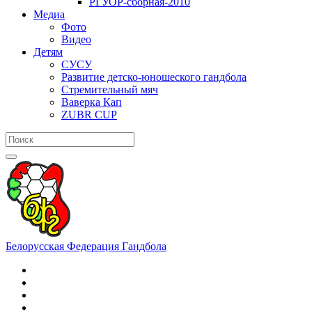
РГУОР-сборная-2010
Медиа
Фото
Видео
Детям
СУСУ
Развитие детско-юношеского гандбола
Стремительный мяч
Ваверка Кап
ZUBR CUP
Белорусская Федерация Гандбола