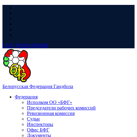
LIVE
ТРАНСЛЯЦИЯ
Белорусская Федерация Гандбола
Федерация
Исполком ОО «БФГ»
Председатели рабочих комиссий
Ревизионная комиссия
Судьи
Инспекторы
Офис БФГ
Документы