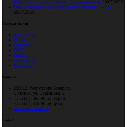
Коноплёва за поздравление с днем рождения
30.07.2026
Главе мирового гандбола Хассану Мустафе — 82!
28.07.2026
Полезные ссылки
Федерация
Медиа
Новости
ДЮГ
Школы
О гандболе
Контакты
Контакты
220012, Республика Беларусь,
г. Минск, ул. Сурганова, 2
+375 (17) 393-96-53 (город),
+375 (17) 379-96-54 (факс)
office@handball.by
Contact