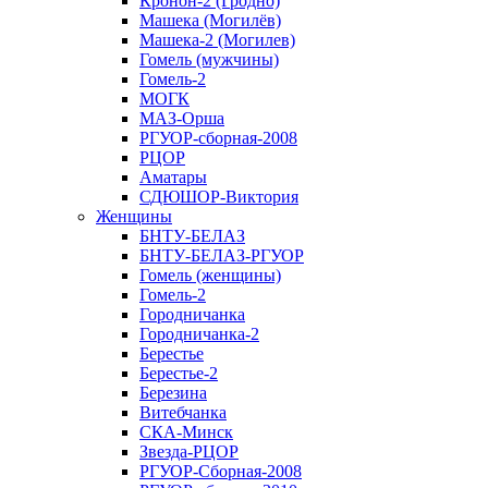
Кронон-2 (Гродно)
Машека (Могилёв)
Машека-2 (Могилев)
Гомель (мужчины)
Гомель-2
МОГК
МАЗ-Орша
РГУОР-сборная-2008
РЦОР
Аматары
СДЮШОР-Виктория
Женщины
БНТУ-БЕЛАЗ
БНТУ-БЕЛАЗ-РГУОР
Гомель (женщины)
Гомель-2
Городничанка
Городничанка-2
Берестье
Берестье-2
Березина
Витебчанка
СКА-Минск
Звезда-РЦОР
РГУОР-Сборная-2008