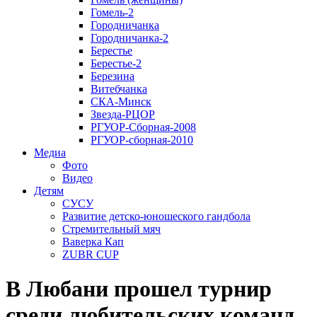
Гомель-2
Городничанка
Городничанка-2
Берестье
Берестье-2
Березина
Витебчанка
СКА-Минск
Звезда-РЦОР
РГУОР-Сборная-2008
РГУОР-сборная-2010
Медиа
Фото
Видео
Детям
СУСУ
Развитие детско-юношеского гандбола
Стремительный мяч
Ваверка Кап
ZUBR CUP
В Любани прошел турнир
среди любительских команд