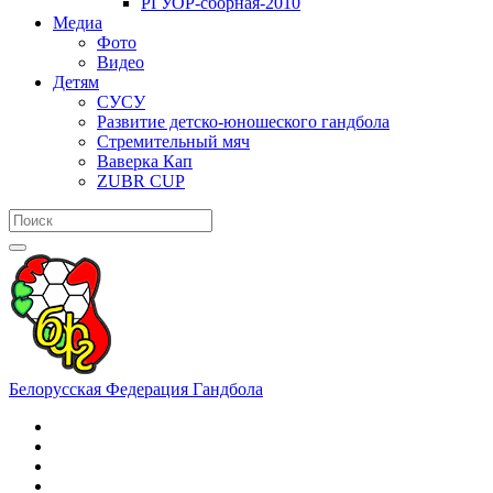
РГУОР-сборная-2010
Медиа
Фото
Видео
Детям
СУСУ
Развитие детско-юношеского гандбола
Стремительный мяч
Ваверка Кап
ZUBR CUP
Белорусская Федерация Гандбола