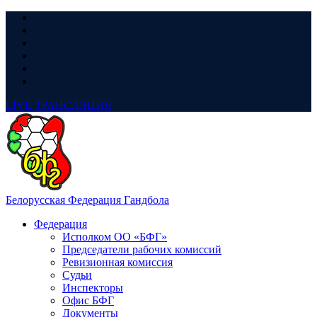
LIVE
ТРАНСЛЯЦИЯ
Белорусская Федерация Гандбола
Федерация
Исполком ОО «БФГ»
Председатели рабочих комиссий
Ревизионная комиссия
Судьи
Инспекторы
Офис БФГ
Документы