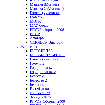
Кронон-2 (Гродно)
Машека (Могилёв)
Машека-2 (Могилев)
Гомель (мужчины)
Гомель-2
МОГК
МАЗ-Орша
РГУОР-сборная-2008
РЦОР
Аматары
СДЮШОР-Виктория
Женщины
БНТУ-БЕЛАЗ
БНТУ-БЕЛАЗ-РГУОР
Гомель (женщины)
Гомель-2
Городничанка
Городничанка-2
Берестье
Берестье-2
Березина
Витебчанка
СКА-Минск
Звезда-РЦОР
РГУОР-Сборная-2008