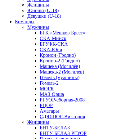
Женщины
Юноши (U-18)
Девушки (U-18)
Команды
Мужчины
БГК «Мешков Брест»
СКА-Минск
БГУФК-СКА
СКА-Юни
Кронон (Гродно)
Кронон-2 (Гродно)
Машека (Могилёв)
Машека-2 (Могилев)
Гомель (мужчины)
Гомель-2
МОГК
МАЗ-Орша
РГУОР-сборная-2008
РЦОР
Аматары
СДЮШОР-Виктория
Женщины
БНТУ-БЕЛАЗ
БНТУ-БЕЛАЗ-РГУОР
Гомель (женщины)