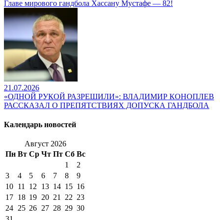
Главе мирового гандбола Хассану Мустафе — 82!
21.07.2026
«ОДНОЙ РУКОЙ РАЗРЕШИЛИ»: ВЛАДИМИР КОНОПЛЕВ
РАССКАЗАЛ О ПРЕПЯТСТВИЯХ ДОПУСКА ГАНДБОЛА
Календарь новостей
Август 2026
Пн
Вт
Ср
Чт
Пт
Сб
Вс
1
2
3
4
5
6
7
8
9
10
11
12
13
14
15
16
17
18
19
20
21
22
23
24
25
26
27
28
29
30
31