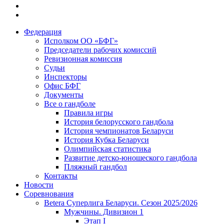
Федерация
Исполком ОО «БФГ»
Председатели рабочих комиссий
Ревизионная комиссия
Судьи
Инспекторы
Офис БФГ
Документы
Все о гандболе
Правила игры
История белорусского гандбола
История чемпионатов Беларуси
История Кубка Беларуси
Олимпийская статистика
Развитие детско-юношеского гандбола
Пляжный гандбол
Контакты
Новости
Соревнования
Betera Суперлига Беларуси. Сезон 2025/2026
Мужчины. Дивизион 1
Этап I