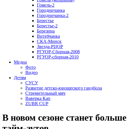
Гомель-2
Городничанка
Городничанка-2
Берестье
Берестье-2
Березина
Витебчанка
СКА-Минск
Звезда-РЦОР
РГУОР-Сборная-2008
РГУОР-сборная-2010
Медиа
Фото
Видео
Детям
СУСУ
Развитие детско-юношеского гандбола
Стремительный мяч
Ваверка Кап
ZUBR CUP
В новом сезоне станет больше
тайм-аутов