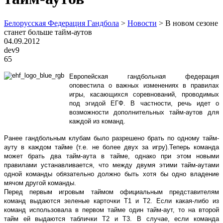
Белорусская Федерация Гандбола
>
Новости
>
В новом сезоне
станет больше тайм-аутов
04.09.2012
dev9
65
Европейская гандбольная федерация
оповестила о важных изменениях в правилах
игры, касающихся соревнований, проводимых
под эгидой ЕГФ. В частности, речь идет о
возможности дополнительных тайм-аутов для
каждой из команд.
Ранее гандбольным клубам было разрешено брать по одному тайм-
ауту в каждом тайме (т.е. не более двух за игру).Теперь команда
может брать два тайм-аута в тайме, однако при этом новыми
правилами устанавливается, что между двумя этими тайм-аутами
одной команды обязательно должно быть хотя бы одно владение
мячом другой команды.
Перед первым игровым таймом официальным представителям
команд выдаются зеленые карточки Т1 и Т2. Если какая-либо из
команд использовала в первом тайме один тайм-аут, то на второй
тайм ей выдаются таблички Т2 и Т3. В случае, если команда