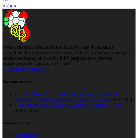
« Июл
Общественное объединение Белорусская Федерация
Гандбола. Копирование и размещение на сторонних ресурсах
любых материалов с сайта БФГ разрешено с учетом
размещения ссылки на сайт БФГ.
Сообщить о допинге
Последние новости
Хассан Мустафа тепло поблагодарил Владимира
Коноплёва за поздравление с днем рождения
30.07.2026
Главе мирового гандбола Хассану Мустафе — 82!
28.07.2026
Полезные ссылки
Федерация