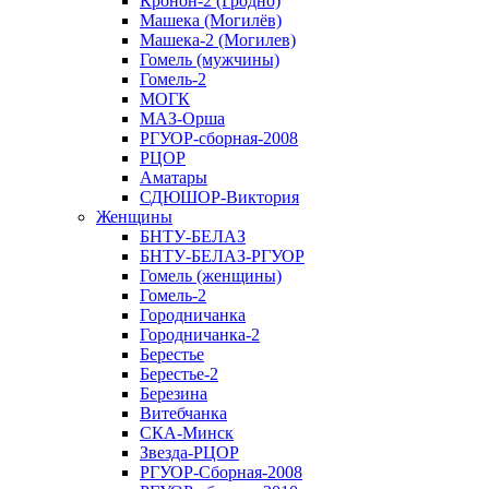
Кронон-2 (Гродно)
Машека (Могилёв)
Машека-2 (Могилев)
Гомель (мужчины)
Гомель-2
МОГК
МАЗ-Орша
РГУОР-сборная-2008
РЦОР
Аматары
СДЮШОР-Виктория
Женщины
БНТУ-БЕЛАЗ
БНТУ-БЕЛАЗ-РГУОР
Гомель (женщины)
Гомель-2
Городничанка
Городничанка-2
Берестье
Берестье-2
Березина
Витебчанка
СКА-Минск
Звезда-РЦОР
РГУОР-Сборная-2008