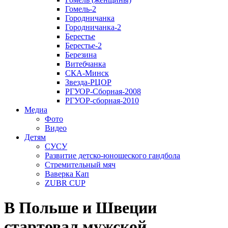
Гомель-2
Городничанка
Городничанка-2
Берестье
Берестье-2
Березина
Витебчанка
СКА-Минск
Звезда-РЦОР
РГУОР-Сборная-2008
РГУОР-сборная-2010
Медиа
Фото
Видео
Детям
СУСУ
Развитие детско-юношеского гандбола
Стремительный мяч
Ваверка Кап
ZUBR CUP
В Польше и Швеции
стартовал мужской