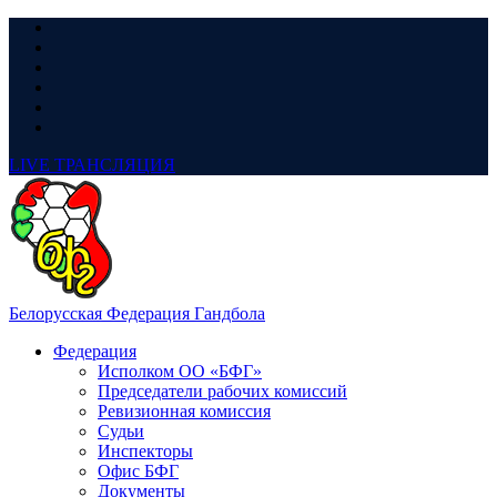
LIVE
ТРАНСЛЯЦИЯ
Белорусская Федерация Гандбола
Федерация
Исполком ОО «БФГ»
Председатели рабочих комиссий
Ревизионная комиссия
Судьи
Инспекторы
Офис БФГ
Документы