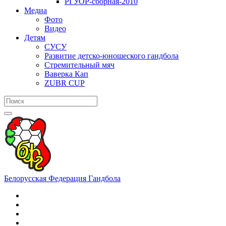
РГУОР-сборная-2010
Медиа
Фото
Видео
Детям
СУСУ
Развитие детско-юношеского гандбола
Стремительный мяч
Ваверка Кап
ZUBR CUP
Белорусская Федерация Гандбола