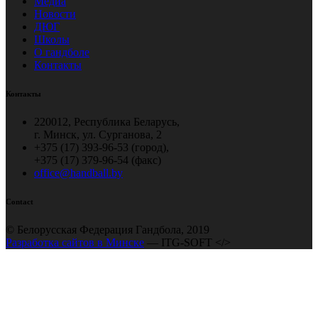
Медиа
Новости
ДЮГ
Школы
О гандболе
Контакты
Контакты
220012, Республика Беларусь,
г. Минск, ул. Сурганова, 2
+375 (17) 393-96-53 (город),
+375 (17) 379-96-54 (факс)
office@handball.by
Contact
© Белорусская Федерация Гандбола, 2019
Разработка сайтов в Минске
— ITG-SOFT </>