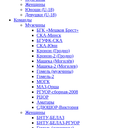
Женщины
Юноши (U-18)
Девушки (U-18)
Команды
Мужчины
БГК «Мешков Брест»
СКА-Минск
БГУФК-СКА
СКА-Юни
Кронон (Гродно)
Кронон-2 (Гродно)
Машека (Могилёв)
Машека-2 (Могилев)
Гомель (мужчины)
Гомель-2
МОГК
МАЗ-Орша
РГУОР-сборная-2008
РЦОР
Аматары
СДЮШОР-Виктория
Женщины
БНТУ-БЕЛАЗ
БНТУ-БЕЛАЗ-РГУОР
Гомель (женщины)