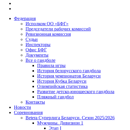
Федерация
Исполком ОО «БФГ»
Председатели рабочих комиссий
Ревизионная комиссия
Судьи
Инспекторы
Офис БФГ
Документы
Все о гандболе
Правила игры
История белорусского гандбола
История чемпионатов Беларуси
История Кубка Беларуси
Олимпийская статистика
Развитие детско-юношеского гандбола
Пляжный гандбол
Контакты
Новости
Соревнования
Betera Суперлига Беларуси. Сезон 2025/2026
Мужчины. Дивизион 1
Этап I