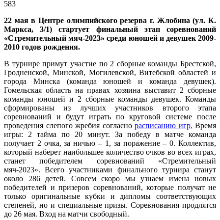
583
22 мая в Центре олимпийского резерва г. Жлобина
(ул. К.
Маркса, 3/1)
стартует финальный этап соревнований
«Стремительный мяч-2023» среди юношей и девушек 2009-
2010 годов рождения.
В турнире примут участие по 2 сборные команды Брестской,
Гродненской, Минской, Могилевской, Витебской областей и
города Минска (команда юношей и команда девушек).
Гомельская область на правах хозяина выставит 2 сборные
команды юношей и 2 сборные команды девушек. Команды
сформированы из лучших участников второго этапа
соревнований и будут играть по круговой системе после
проведения слепого жребия согласно
расписанию игр.
Время
игры: 2 тайма по 20 минут. За победу в матче команда
получает 2 очка, за ничью – 1, за поражение – 0. Коллектив,
который наберет наибольшее количество очков во всех играх,
станет победителем соревнований «Стремительный
мяч-2023». Всего участниками финального турнира станут
около 286 детей. Совсем скоро мы узнаем имена новых
победителей и призеров соревнований, которые получат не
только оригинальные кубки и дипломы соответствующих
степеней, но и специальные призы. Соревнования продлятся
до 26 мая. Вход на матчи свободный.