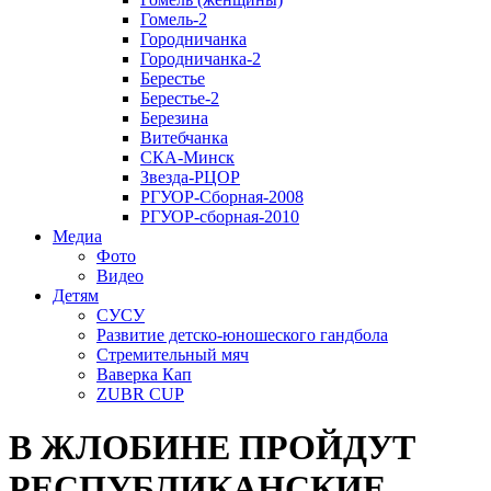
Гомель-2
Городничанка
Городничанка-2
Берестье
Берестье-2
Березина
Витебчанка
СКА-Минск
Звезда-РЦОР
РГУОР-Сборная-2008
РГУОР-сборная-2010
Медиа
Фото
Видео
Детям
СУСУ
Развитие детско-юношеского гандбола
Стремительный мяч
Ваверка Кап
ZUBR CUP
В ЖЛОБИНЕ ПРОЙДУТ
РЕСПУБЛИКАНСКИЕ