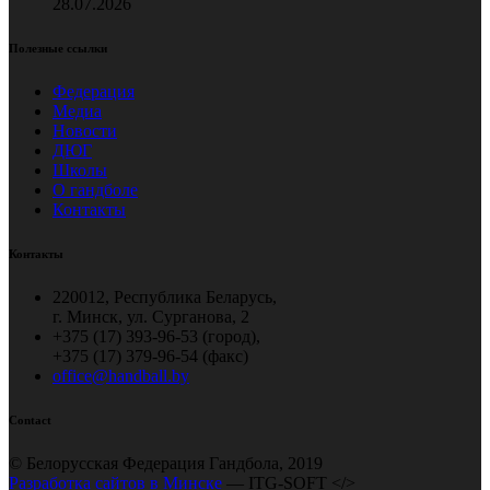
28.07.2026
Полезные ссылки
Федерация
Медиа
Новости
ДЮГ
Школы
О гандболе
Контакты
Контакты
220012, Республика Беларусь,
г. Минск, ул. Сурганова, 2
+375 (17) 393-96-53 (город),
+375 (17) 379-96-54 (факс)
office@handball.by
Contact
© Белорусская Федерация Гандбола, 2019
Разработка сайтов в Минске
— ITG-SOFT </>