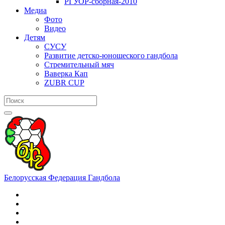
РГУОР-сборная-2010
Медиа
Фото
Видео
Детям
СУСУ
Развитие детско-юношеского гандбола
Стремительный мяч
Ваверка Кап
ZUBR CUP
Белорусская Федерация Гандбола