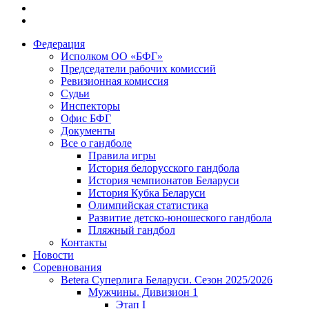
Федерация
Исполком ОО «БФГ»
Председатели рабочих комиссий
Ревизионная комиссия
Судьи
Инспекторы
Офис БФГ
Документы
Все о гандболе
Правила игры
История белорусского гандбола
История чемпионатов Беларуси
История Кубка Беларуси
Олимпийская статистика
Развитие детско-юношеского гандбола
Пляжный гандбол
Контакты
Новости
Соревнования
Betera Суперлига Беларуси. Сезон 2025/2026
Мужчины. Дивизион 1
Этап I