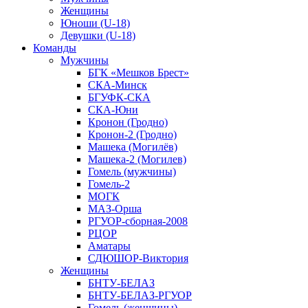
Женщины
Юноши (U-18)
Девушки (U-18)
Команды
Мужчины
БГК «Мешков Брест»
СКА-Минск
БГУФК-СКА
СКА-Юни
Кронон (Гродно)
Кронон-2 (Гродно)
Машека (Могилёв)
Машека-2 (Могилев)
Гомель (мужчины)
Гомель-2
МОГК
МАЗ-Орша
РГУОР-сборная-2008
РЦОР
Аматары
СДЮШОР-Виктория
Женщины
БНТУ-БЕЛАЗ
БНТУ-БЕЛАЗ-РГУОР
Гомель (женщины)