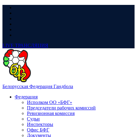
LIVE
ТРАНСЛЯЦИЯ
Белорусская Федерация Гандбола
Федерация
Исполком ОО «БФГ»
Председатели рабочих комиссий
Ревизионная комиссия
Судьи
Инспекторы
Офис БФГ
Документы