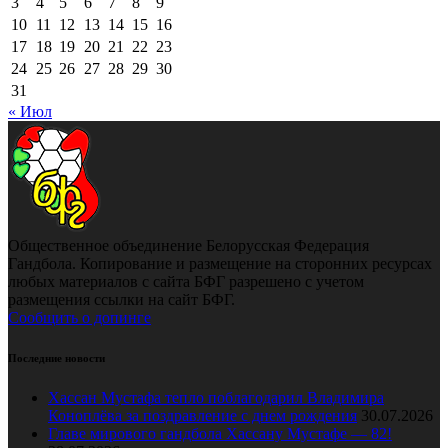
3
4
5
6
7
8
9
10
11
12
13
14
15
16
17
18
19
20
21
22
23
24
25
26
27
28
29
30
31
« Июл
Общественное объединение Белорусская Федерация
Гандбола. Копирование и размещение на сторонних ресурсах
любых материалов с сайта БФГ разрешено с учетом
размещения ссылки на сайт БФГ.
Сообщить о допинге
Последние новости
Хассан Мустафа тепло поблагодарил Владимира
Коноплёва за поздравление с днем рождения
30.07.2026
Главе мирового гандбола Хассану Мустафе — 82!