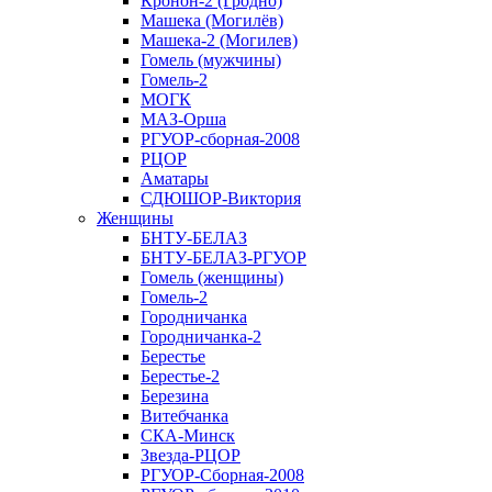
Кронон-2 (Гродно)
Машека (Могилёв)
Машека-2 (Могилев)
Гомель (мужчины)
Гомель-2
МОГК
МАЗ-Орша
РГУОР-сборная-2008
РЦОР
Аматары
СДЮШОР-Виктория
Женщины
БНТУ-БЕЛАЗ
БНТУ-БЕЛАЗ-РГУОР
Гомель (женщины)
Гомель-2
Городничанка
Городничанка-2
Берестье
Берестье-2
Березина
Витебчанка
СКА-Минск
Звезда-РЦОР
РГУОР-Сборная-2008