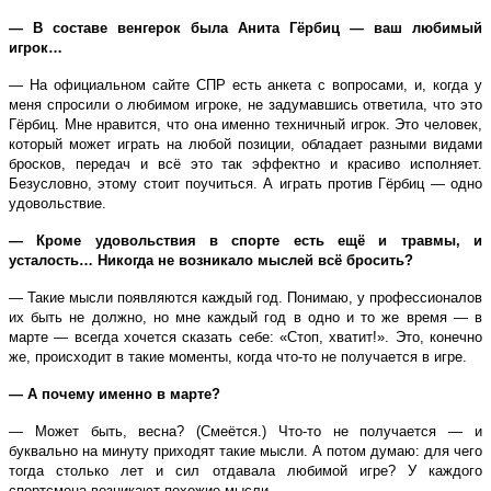
— В составе венгерок была Анита Гёрбиц — ваш любимый
игрок…
— На официальном сайте СПР есть анкета с вопросами, и, когда у
меня спросили о любимом игроке, не задумавшись ответила, что это
Гёрбиц. Мне нравится, что она именно техничный игрок. Это человек,
который может играть на любой позиции, обладает разными видами
бросков, передач и всё это так эффектно и красиво исполняет.
Безусловно, этому стоит поучиться. А играть против Гёрбиц — одно
удовольствие.
— Кроме удовольствия в спорте есть ещё и травмы, и
усталость… Никогда не возникало мыслей всё бросить?
— Такие мысли появляются каждый год. Понимаю, у профессионалов
их быть не должно, но мне каждый год в одно и то же время — в
марте — всегда хочется сказать себе: «Стоп, хватит!». Это, конечно
же, происходит в такие моменты, когда что-то не получается в игре.
— А почему именно в марте?
— Может быть, весна? (Смеётся.) Что-то не получается — и
буквально на минуту приходят такие мысли. А потом думаю: для чего
тогда столько лет и сил отдавала любимой игре? У каждого
спортсмена возникают похожие мысли.