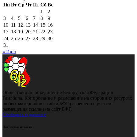
Пн
Вт
Ср
Чт
Пт
Сб
Вс
1
2
3
4
5
6
7
8
9
10
11
12
13
14
15
16
17
18
19
20
21
22
23
24
25
26
27
28
29
30
31
« Июл
Общественное объединение Белорусская Федерация
Гандбола. Копирование и размещение на сторонних ресурсах
любых материалов с сайта БФГ разрешено с учетом
размещения ссылки на сайт БФГ.
Сообщить о допинге
Последние новости