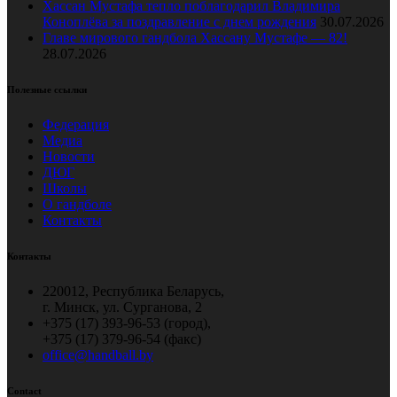
Хассан Мустафа тепло поблагодарил Владимира
Коноплёва за поздравление с днем рождения
30.07.2026
Главе мирового гандбола Хассану Мустафе — 82!
28.07.2026
Полезные ссылки
Федерация
Медиа
Новости
ДЮГ
Школы
О гандболе
Контакты
Контакты
220012, Республика Беларусь,
г. Минск, ул. Сурганова, 2
+375 (17) 393-96-53 (город),
+375 (17) 379-96-54 (факс)
office@handball.by
Contact