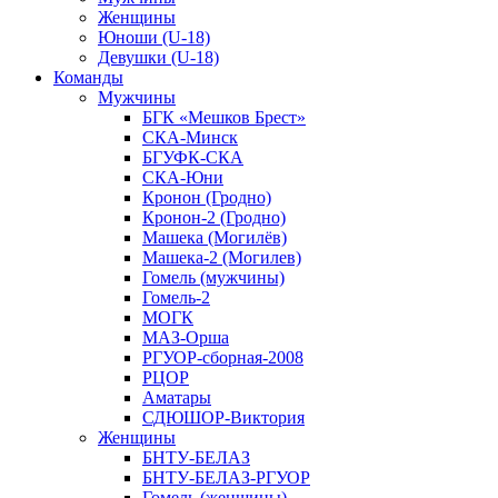
Женщины
Юноши (U-18)
Девушки (U-18)
Команды
Мужчины
БГК «Мешков Брест»
СКА-Минск
БГУФК-СКА
СКА-Юни
Кронон (Гродно)
Кронон-2 (Гродно)
Машека (Могилёв)
Машека-2 (Могилев)
Гомель (мужчины)
Гомель-2
МОГК
МАЗ-Орша
РГУОР-сборная-2008
РЦОР
Аматары
СДЮШОР-Виктория
Женщины
БНТУ-БЕЛАЗ
БНТУ-БЕЛАЗ-РГУОР
Гомель (женщины)