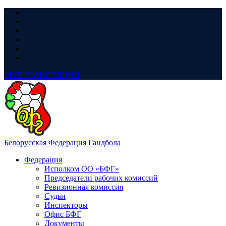
LIVE
ТРАНСЛЯЦИЯ
Белорусская Федерация Гандбола
Федерация
Исполком ОО «БФГ»
Председатели рабочих комиссий
Ревизионная комиссия
Судьи
Инспекторы
Офис БФГ
Документы