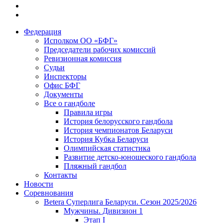
Федерация
Исполком ОО «БФГ»
Председатели рабочих комиссий
Ревизионная комиссия
Судьи
Инспекторы
Офис БФГ
Документы
Все о гандболе
Правила игры
История белорусского гандбола
История чемпионатов Беларуси
История Кубка Беларуси
Олимпийская статистика
Развитие детско-юношеского гандбола
Пляжный гандбол
Контакты
Новости
Соревнования
Betera Суперлига Беларуси. Сезон 2025/2026
Мужчины. Дивизион 1
Этап I