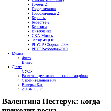
Гомель-2
Городничанка
Городничанка-2
Берестье
Берестье-2
Березина
Витебчанка
СКА-Минск
Звезда-РЦОР
РГУОР-Сборная-2008
РГУОР-сборная-2010
Медиа
Фото
Видео
Детям
СУСУ
Развитие детско-юношеского гандбола
Стремительный мяч
Ваверка Кап
ZUBR CUP
Валентина Нестерук: когда
приходит весна