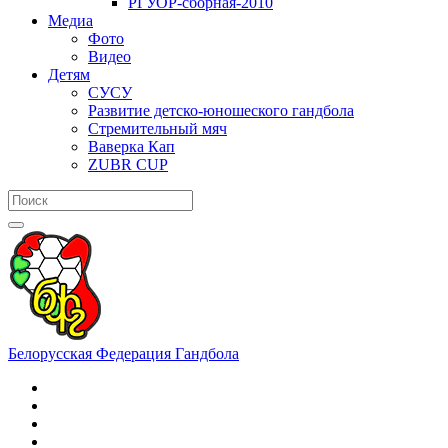
РГУОР-сборная-2010
Медиа
Фото
Видео
Детям
СУСУ
Развитие детско-юношеского гандбола
Стремительный мяч
Ваверка Кап
ZUBR CUP
Белорусская Федерация Гандбола