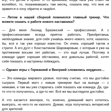
волейбол, то, позанимавшись там месяц, сказала ему, что мне не
нравится и хочу обратно в гандбол.
— Летом в нашей сборной поменялся главный тренер. Что
можете сказать о работе нового наставника?
— Для меня Леонид Бразинский — профессионал. А с
профессионалами всегда приятно работать. Приобретаешь
необходимые знания, для себя узнаёшь много нового, хотя, казалось
бы, всё и так уже хорошо известно. Он очень хороший тактик и
стратег. А его дуэт с Константином Шароваровым, с которым я уже на
протяжении восьми лет работаю, — это ещё лучше. Поэтому в
команде царит хорошая обстановка, все довольны работой, хотят
себя показать и настроены побеждать.
— Однако игры с Германией и Венгрией сложились неудачно…
— Это команды мирового уровня, поэтому считаю, что мы достойно
сыграли. Первый матч с новым тренером был на выезде — с
немками, и там мы уже старались себя показать как команда. Да, где-
то что-то получилось, а где-то нет. Всё же мы выглядели достойно.
А что касается венгерок, то, конечно, домашний матч хотелось
выиграть, но чего-то не хватило. Думаю, игра получилась интересной
для зрителей.