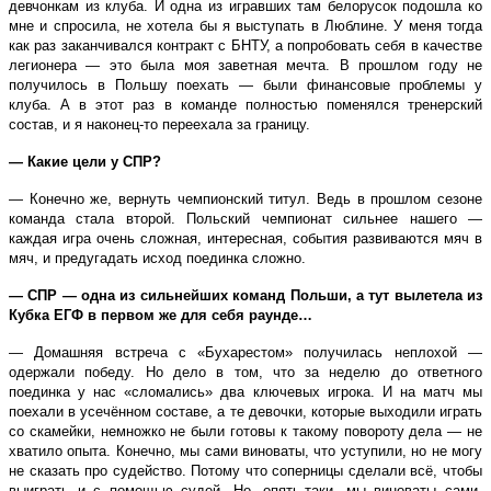
девчонкам из клуба. И одна из игравших там белорусок подошла ко
мне и спросила, не хотела бы я выступать в Люблине. У меня тогда
как раз заканчивался контракт с БНТУ, а попробовать себя в качестве
легионера — это была моя заветная мечта. В прошлом году не
получилось в Польшу поехать — были финансовые проблемы у
клуба. А в этот раз в команде полностью поменялся тренерский
состав, и я наконец-то переехала за границу.
— Какие цели у СПР?
— Конечно же, вернуть чемпионский титул. Ведь в прошлом сезоне
команда стала второй. Польский чемпионат сильнее нашего —
каждая игра очень сложная, интересная, события развиваются мяч в
мяч, и предугадать исход поединка сложно.
— СПР — одна из сильнейших команд Польши, а тут вылетела из
Кубка ЕГФ в первом же для себя раунде…
— Домашняя встреча с «Бухарестом» получилась неплохой —
одержали победу. Но дело в том, что за неделю до ответного
поединка у нас «сломались» два ключевых игрока. И на матч мы
поехали в усечённом составе, а те девочки, которые выходили играть
со скамейки, немножко не были готовы к такому повороту дела — не
хватило опыта. Конечно, мы сами виноваты, что уступили, но не могу
не сказать про судейство. Потому что соперницы сделали всё, чтобы
выиграть и с помощью судей. Но, опять-таки, мы виноваты сами.