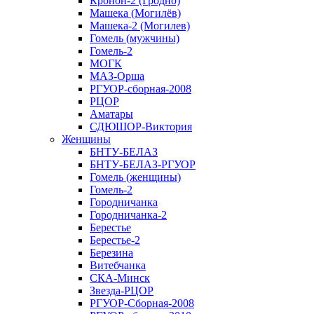
Кронон-2 (Гродно)
Машека (Могилёв)
Машека-2 (Могилев)
Гомель (мужчины)
Гомель-2
МОГК
МАЗ-Орша
РГУОР-сборная-2008
РЦОР
Аматары
СДЮШОР-Виктория
Женщины
БНТУ-БЕЛАЗ
БНТУ-БЕЛАЗ-РГУОР
Гомель (женщины)
Гомель-2
Городничанка
Городничанка-2
Берестье
Берестье-2
Березина
Витебчанка
СКА-Минск
Звезда-РЦОР
РГУОР-Сборная-2008