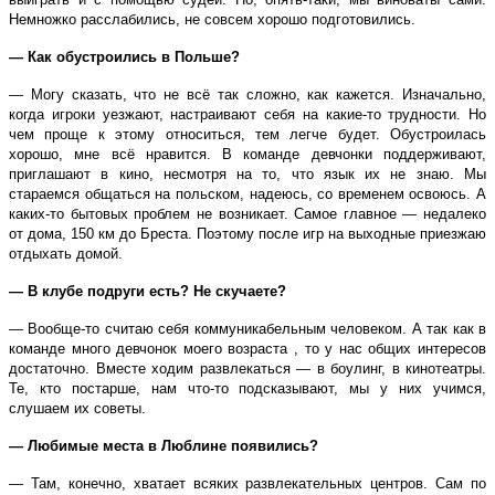
Немножко расслабились, не совсем хорошо подготовились.
— Как обустроились в Польше?
— Могу сказать, что не всё так сложно, как кажется. Изначально,
когда игроки уезжают, настраивают себя на какие-то трудности. Но
чем проще к этому относиться, тем легче будет. Обустроилась
хорошо, мне всё нравится. В команде девчонки поддерживают,
приглашают в кино, несмотря на то, что язык их не знаю. Мы
стараемся общаться на польском, надеюсь, со временем освоюсь. А
каких-то бытовых проблем не возникает. Самое главное — недалеко
от дома, 150 км до Бреста. Поэтому после игр на выходные приезжаю
отдыхать домой.
— В клубе подруги есть? Не скучаете?
— Вообще-то считаю себя коммуникабельным человеком. А так как в
команде много девчонок моего возраста , то у нас общих интересов
достаточно. Вместе ходим развлекаться — в боулинг, в кинотеатры.
Те, кто постарше, нам что-то подсказывают, мы у них учимся,
слушаем их советы.
— Любимые места в Люблине появились?
— Там, конечно, хватает всяких развлекательных центров. Сам по