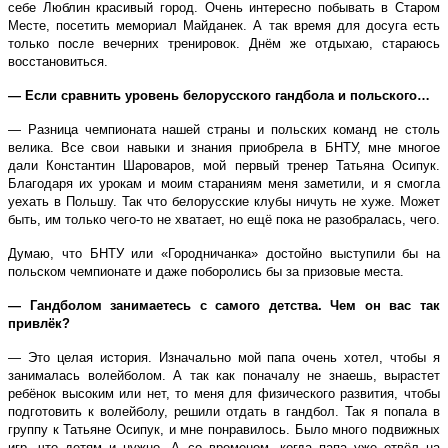
себе Люблин красивый город. Очень интересно побывать в Старом
Месте, посетить мемориал Майданек. А так время для досуга есть
только после вечерних тренировок. Днём же отдыхаю, стараюсь
восстановиться.
— Если сравнить уровень белорусского гандбола и польского…
— Разница чемпионата нашей страны и польских команд не столь
велика. Все свои навыки и знания приобрела в БНТУ, мне многое
дали Константин Шароваров, мой первый тренер Татьяна Осипук.
Благодаря их урокам и моим стараниям меня заметили, и я смогла
уехать в Польшу. Так что белорусские клубы ничуть не хуже. Может
быть, им только чего-то не хватает, но ещё пока не разобралась, чего.
Думаю, что БНТУ или «Городничанка» достойно выступили бы на
польском чемпионате и даже поборолись бы за призовые места.
— Гандболом занимаетесь с самого детства. Чем он вас так
привлёк?
— Это целая история. Изначально мой папа очень хотел, чтобы я
занималась волейболом. А так как поначалу не знаешь, вырастет
ребёнок высоким или нет, то меня для физического развития, чтобы
подготовить к волейболу, решили отдать в гандбол. Так я попала в
группу к Татьяне Осипук, и мне понравилось. Было много подвижных
игр, что детям и нужно. А со временем, когда папа уже отвёл на