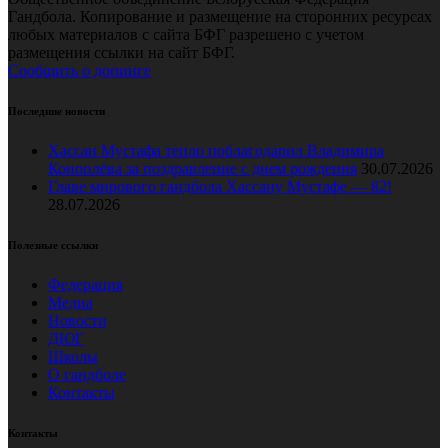
Гандбола. Копирование и размещение на сторонних ресурсах
любых материалов с сайта БФГ разрешено с учетом
размещения ссылки на сайт БФГ.
Сообщить о допинге
Последние новости
Хассан Мустафа тепло поблагодарил Владимира
Коноплёва за поздравление с днем рождения
30.07.2026
Главе мирового гандбола Хассану Мустафе — 82!
28.07.2026
Полезные ссылки
Федерация
Медиа
Новости
ДЮГ
Школы
О гандболе
Контакты
Контакты