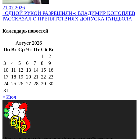
21.07.2026
«ОДНОЙ РУКОЙ РАЗРЕШИЛИ»: ВЛАДИМИР КОНОПЛЕВ
РАССКАЗАЛ О ПРЕПЯТСТВИЯХ ДОПУСКА ГАНДБОЛА
Календарь новостей
Август 2026
Пн
Вт
Ср
Чт
Пт
Сб
Вс
1
2
3
4
5
6
7
8
9
10
11
12
13
14
15
16
17
18
19
20
21
22
23
24
25
26
27
28
29
30
31
« Июл
Общественное объединение Белорусская Федерация