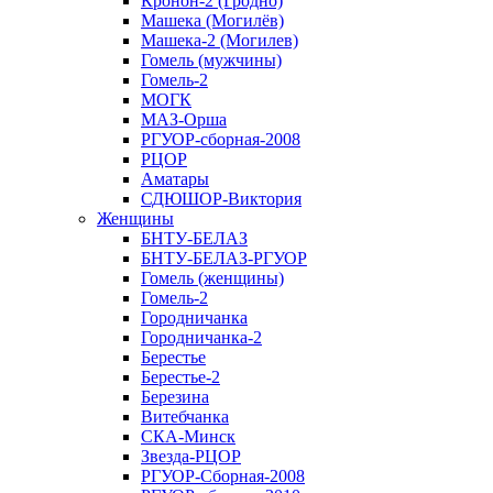
Кронон-2 (Гродно)
Машека (Могилёв)
Машека-2 (Могилев)
Гомель (мужчины)
Гомель-2
МОГК
МАЗ-Орша
РГУОР-сборная-2008
РЦОР
Аматары
СДЮШОР-Виктория
Женщины
БНТУ-БЕЛАЗ
БНТУ-БЕЛАЗ-РГУОР
Гомель (женщины)
Гомель-2
Городничанка
Городничанка-2
Берестье
Берестье-2
Березина
Витебчанка
СКА-Минск
Звезда-РЦОР
РГУОР-Сборная-2008