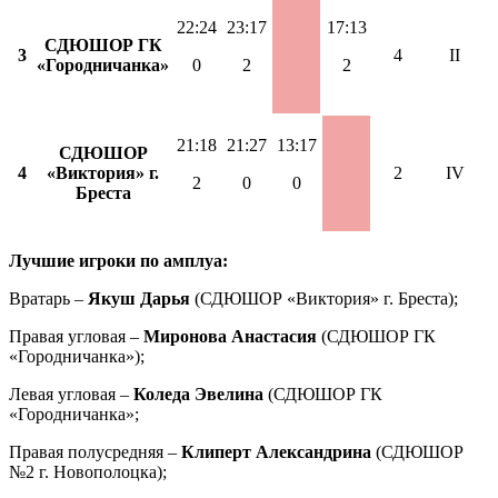
22:24
23:17
17:13
СДЮШОР ГК
3
4
II
«Городничанка»
0
2
2
21:18
21:27
13:17
СДЮШОР
4
«Виктория» г.
2
IV
2
0
0
Бреста
Лучшие игроки по амплуа:
Вратарь –
Якуш Дарья
(СДЮШОР «Виктория» г. Бреста);
Правая угловая –
Миронова Анастасия
(СДЮШОР ГК
«Городничанка»);
Левая угловая –
Коледа Эвелина
(СДЮШОР ГК
«Городничанка»;
Правая полусредняя –
Клиперт Александрина
(СДЮШОР
№2 г. Новополоцка);