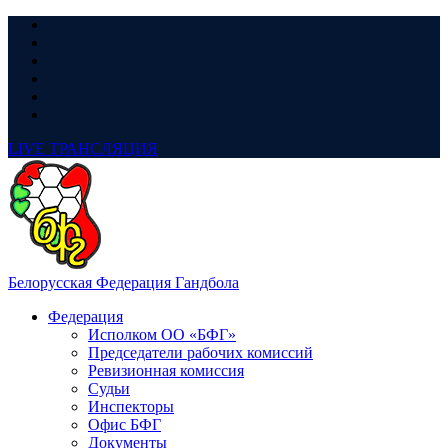
LIVE
ТРАНСЛЯЦИЯ
Белорусская Федерация Гандбола
Федерация
Исполком ОО «БФГ»
Председатели рабочих комиссий
Ревизионная комиссия
Судьи
Инспекторы
Офис БФГ
Документы