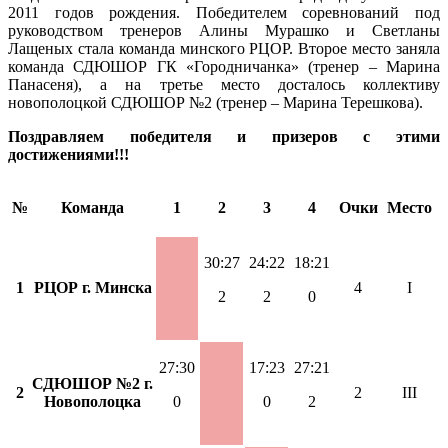
2011 годов рождения. Победителем соревнований под
руководством тренеров Алины Мурашко и Светланы
Лащеных стала команда минского РЦОР. Второе место заняла
команда СДЮШОР ГК «Городничанка» (тренер – Марина
Панасеня), а на третье место досталось коллективу
новополоцкой СДЮШОР №2 (тренер – Марина Терешкова).
Поздравляем победителя и призеров с этими
достижениями!!!
№
Команда
1
2
3
4
Очки
Место
30:27
24:22
18:21
1
РЦОР г. Минска
4
I
2
2
0
27:30
17:23
27:21
СДЮШОР №2 г.
2
2
III
Новополоцка
0
0
2