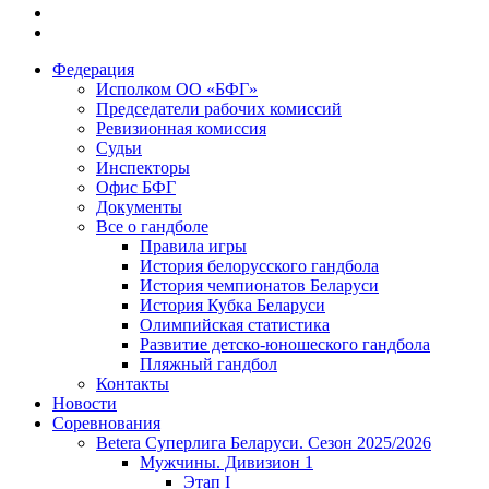
Федерация
Исполком ОО «БФГ»
Председатели рабочих комиссий
Ревизионная комиссия
Судьи
Инспекторы
Офис БФГ
Документы
Все о гандболе
Правила игры
История белорусского гандбола
История чемпионатов Беларуси
История Кубка Беларуси
Олимпийская статистика
Развитие детско-юношеского гандбола
Пляжный гандбол
Контакты
Новости
Соревнования
Betera Суперлига Беларуси. Сезон 2025/2026
Мужчины. Дивизион 1
Этап I