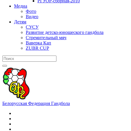
РГУОР-сборная-2010
Медиа
Фото
Видео
Детям
СУСУ
Развитие детско-юношеского гандбола
Стремительный мяч
Ваверка Кап
ZUBR CUP
Белорусская Федерация Гандбола