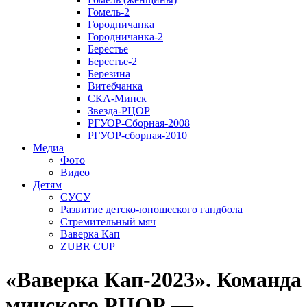
Гомель-2
Городничанка
Городничанка-2
Берестье
Берестье-2
Березина
Витебчанка
СКА-Минск
Звезда-РЦОР
РГУОР-Сборная-2008
РГУОР-сборная-2010
Медиа
Фото
Видео
Детям
СУСУ
Развитие детско-юношеского гандбола
Стремительный мяч
Ваверка Кап
ZUBR CUP
«Ваверка Кап-2023». Команда
минского РЦОР —