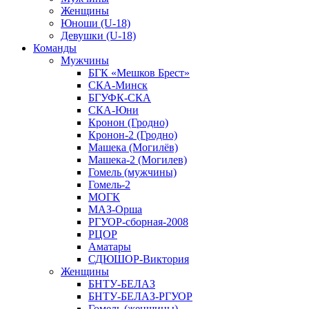
Женщины
Юноши (U-18)
Девушки (U-18)
Команды
Мужчины
БГК «Мешков Брест»
СКА-Минск
БГУФК-СКА
СКА-Юни
Кронон (Гродно)
Кронон-2 (Гродно)
Машека (Могилёв)
Машека-2 (Могилев)
Гомель (мужчины)
Гомель-2
МОГК
МАЗ-Орша
РГУОР-сборная-2008
РЦОР
Аматары
СДЮШОР-Виктория
Женщины
БНТУ-БЕЛАЗ
БНТУ-БЕЛАЗ-РГУОР
Гомель (женщины)