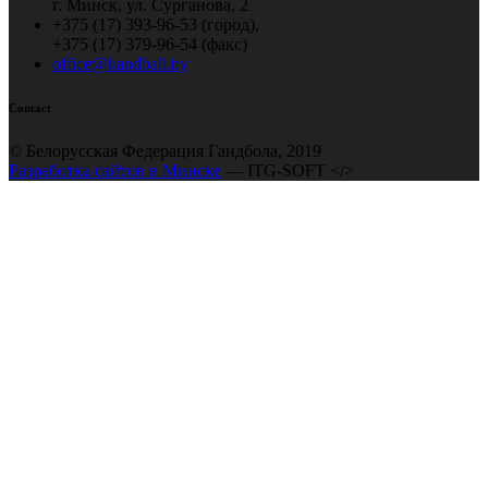
г. Минск, ул. Сурганова, 2
+375 (17) 393-96-53 (город),
+375 (17) 379-96-54 (факс)
office@handball.by
Contact
© Белорусская Федерация Гандбола, 2019
Разработка сайтов в Минске
— ITG-SOFT </>