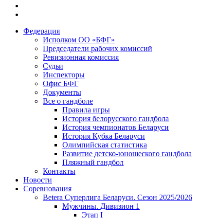
Федерация
Исполком ОО «БФГ»
Председатели рабочих комиссий
Ревизионная комиссия
Судьи
Инспекторы
Офис БФГ
Документы
Все о гандболе
Правила игры
История белорусского гандбола
История чемпионатов Беларуси
История Кубка Беларуси
Олимпийская статистика
Развитие детско-юношеского гандбола
Пляжный гандбол
Контакты
Новости
Соревнования
Betera Суперлига Беларуси. Сезон 2025/2026
Мужчины. Дивизион 1
Этап I