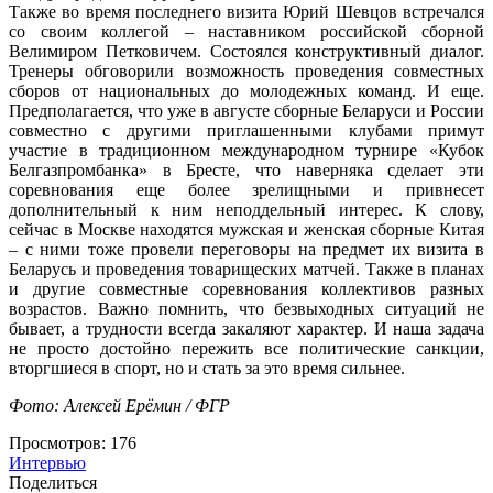
Также во время последнего визита Юрий Шевцов встречался
со своим коллегой – наставником российской сборной
Велимиром Петковичем. Состоялся конструктивный диалог.
Тренеры обговорили возможность проведения совместных
сборов от национальных до молодежных команд. И еще.
Предполагается, что уже в августе сборные Беларуси и России
совместно с другими приглашенными клубами примут
участие в традиционном международном турнире «Кубок
Белгазпромбанка» в Бресте, что наверняка сделает эти
соревнования еще более зрелищными и привнесет
дополнительный к ним неподдельный интерес. К слову,
сейчас в Москве находятся мужская и женская сборные Китая
– с ними тоже провели переговоры на предмет их визита в
Беларусь и проведения товарищеских матчей. Также в планах
и другие совместные соревнования коллективов разных
возрастов. Важно помнить, что безвыходных ситуаций не
бывает, а трудности всегда закаляют характер. И наша задача
не просто достойно пережить все политические санкции,
вторгшиеся в спорт, но и стать за это время сильнее.
Фото: Алексей Ерёмин / ФГР
Просмотров:
176
Интервью
Поделиться