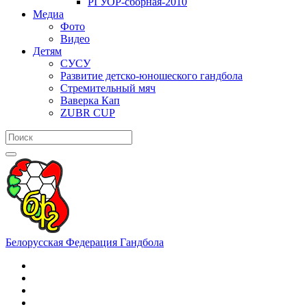
РГУОР-сборная-2010
Медиа
Фото
Видео
Детям
СУСУ
Развитие детско-юношеского гандбола
Стремительный мяч
Ваверка Кап
ZUBR CUP
Белорусская Федерация Гандбола