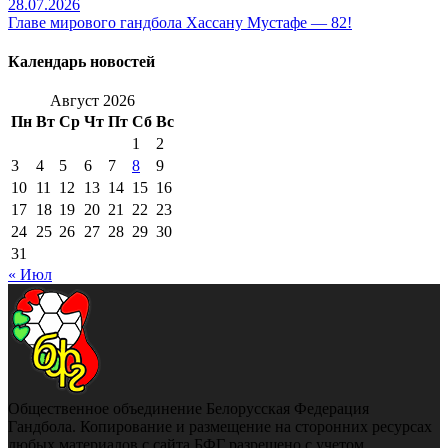
28.07.2026
Главе мирового гандбола Хассану Мустафе — 82!
Календарь новостей
Август 2026
Пн
Вт
Ср
Чт
Пт
Сб
Вс
1
2
3
4
5
6
7
8
9
10
11
12
13
14
15
16
17
18
19
20
21
22
23
24
25
26
27
28
29
30
31
« Июл
Общественное объединение Белорусская Федерация
Гандбола. Копирование и размещение на сторонних ресурсах
любых материалов с сайта БФГ разрешено с учетом