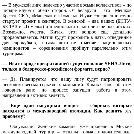
— В мужской лиге намечено участие восьми коллективов – по
четыре клуба с обеих сторон. От Беларуси – это «Мешков
Брест», СКА, «Машека» и «Гомель». И уже совершенно точно
стартует проект в сентябре. В женской – два наших (БНТУ-
БЕЛАЗ и «Гомель») и предположительно четыре российских.
Возможно, участие Китая, этот вопрос еще детально
прорабатывается. Матчи будут проходить в даты, отведенные
для еврокубков, а сама лига не отменяет национальных
чемпионатов – соревнования пройдут параллельно этим
турнирам.
— Нечто вроде прекратившей существование
SEHA
-Лиги,
только в белорусско-российском формате, верно?
— Да. Планируется, что нашу лигу будут патронировать
несколько весьма серьезных компаний. Каких? Пока об этом
говорить рано, но процесс запущен, работа в этом
направлении активно ведется.
— Еще один насущный вопрос — сборные, которые
находятся в международной изоляции. Как решить эту
проблему?
— Обсуждали. Женские команды уже провели в Москве
международный турнир – отзывы только положительные.