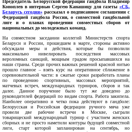
Председатель Белорусской федерации гандбола Владимир
Коноплев в интервью Сергею Канашицу для газеты
«СБ.
Беларусь сегодня»
рассказал о подписанном соглашении с
Федерацией гандбола России, о совместной гандбольной
лиге и о планах проведения совместных сборов от
национальных до молодежных команд.
На совместном заседании коллегий Министерств спорта
Беларуси и России, прошедшем в марте, стороны активно
обсуждали меры и действия, которые бы позволили
максимально нивелировать последствия массовых
вероломных санкций, мощным градом просыпавшихся на
наши страны. Среди прочих важных решений красной нитью
прошло главное – взять курс на оперативное сближение в
соревновательной части: в сжатые сроки разработать планы
по проведению спортивных, массовых мероприятий,
матчевых встреч, международных турниров, сборов и так
далее. Данное поручение было тут же доведено до
руководителей федераций по видам спорта. Работа закипела.
Наиболее оперативно и четко пока действуют в гандболе:
Белорусская и Российская федерации ручного мяча уже
провели две рабочие встречи в Москве, сыграли
товарищеский международный турнир с участием женских
сборных и не просто наметили контуры будущей совместной
лиги, старт которой запланирован на сентябрь, но