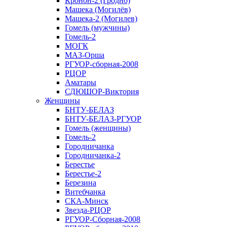
Кронон-2 (Гродно)
Машека (Могилёв)
Машека-2 (Могилев)
Гомель (мужчины)
Гомель-2
МОГК
МАЗ-Орша
РГУОР-сборная-2008
РЦОР
Аматары
СДЮШОР-Виктория
Женщины
БНТУ-БЕЛАЗ
БНТУ-БЕЛАЗ-РГУОР
Гомель (женщины)
Гомель-2
Городничанка
Городничанка-2
Берестье
Берестье-2
Березина
Витебчанка
СКА-Минск
Звезда-РЦОР
РГУОР-Сборная-2008