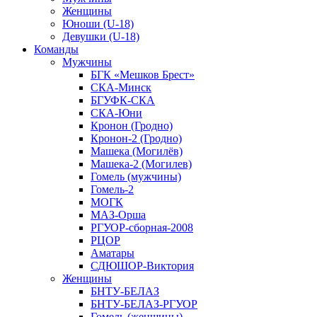
Женщины
Юноши (U-18)
Девушки (U-18)
Команды
Мужчины
БГК «Мешков Брест»
СКА-Минск
БГУФК-СКА
СКА-Юни
Кронон (Гродно)
Кронон-2 (Гродно)
Машека (Могилёв)
Машека-2 (Могилев)
Гомель (мужчины)
Гомель-2
МОГК
МАЗ-Орша
РГУОР-сборная-2008
РЦОР
Аматары
СДЮШОР-Виктория
Женщины
БНТУ-БЕЛАЗ
БНТУ-БЕЛАЗ-РГУОР
Гомель (женщины)