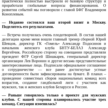
практически полностью выстроили ее базовую структуру и
проработали глобальные вопросы финансирования. О
развитии событий мы поговорили с главой БФГ Владимиром
Коноплевым.
— Недавно состоялся ваш второй визит в Москву.
Поделитесь его результатами.
— Встреча получилась очень плодотворной. В состав нашей
делегации кроме меня вошли главный тренер сборной Юрий
Шевцов, директор ГК «Гомель» Александр Подосинов и
начальник женского клуба БНТУ-БЕЛАЗ Александр
Вергейчик. Российскую сторону на совещании представляли
президент ФГР Сергей Шишкарев, генеральный директор
организации Лев Воронин и другие весьма представительные
заинтересованные лица. Подписали официальное соглашение
о сотрудничестве — все ранее достигнутые устные
договоренности были зафиксированы на бумаге. В планах –
проведение совместных сборов национальных команд всех
возрастов, создание гандбольной лиги с участием как
мужских, так и женских клубов Беларуси и России.
— Раньше говорилось только о проекте для мужских
клубов. С нашей стороны планировалось участие трех
команд. Ситуация изменилась?