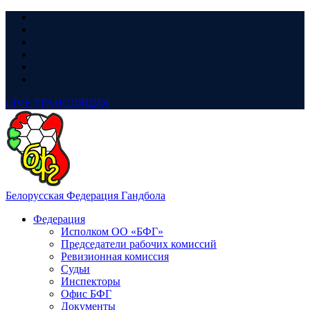
LIVE
ТРАНСЛЯЦИЯ
Белорусская Федерация Гандбола
Федерация
Исполком ОО «БФГ»
Председатели рабочих комиссий
Ревизионная комиссия
Судьи
Инспекторы
Офис БФГ
Документы