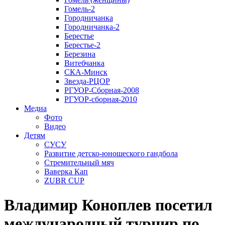
Гомель-2
Городничанка
Городничанка-2
Берестье
Берестье-2
Березина
Витебчанка
СКА-Минск
Звезда-РЦОР
РГУОР-Сборная-2008
РГУОР-сборная-2010
Медиа
Фото
Видео
Детям
СУСУ
Развитие детско-юношеского гандбола
Стремительный мяч
Ваверка Кап
ZUBR CUP
Владимир Коноплев посетил
международный турнир по