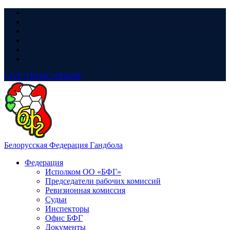
LIVE
ТРАНСЛЯЦИЯ
Белорусская Федерация Гандбола
Федерация
Исполком ОО «БФГ»
Председатели рабочих комиссий
Ревизионная комиссия
Судьи
Инспекторы
Офис БФГ
Документы