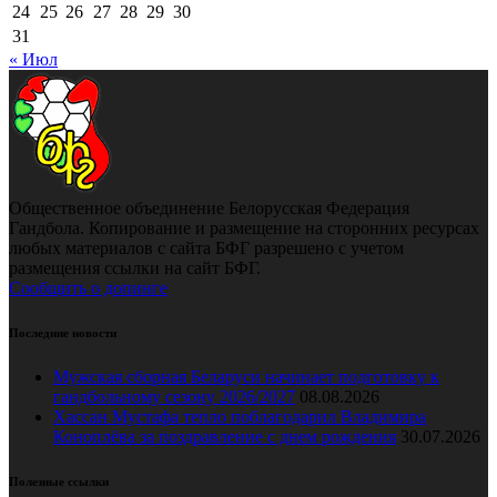
24
25
26
27
28
29
30
31
« Июл
Общественное объединение Белорусская Федерация
Гандбола. Копирование и размещение на сторонних ресурсах
любых материалов с сайта БФГ разрешено с учетом
размещения ссылки на сайт БФГ.
Сообщить о допинге
Последние новости
Мужская сборная Беларуси начинает подготовку к
гандбольному сезону 2026/2027
08.08.2026
Хассан Мустафа тепло поблагодарил Владимира
Коноплёва за поздравление с днем рождения
30.07.2026
Полезные ссылки