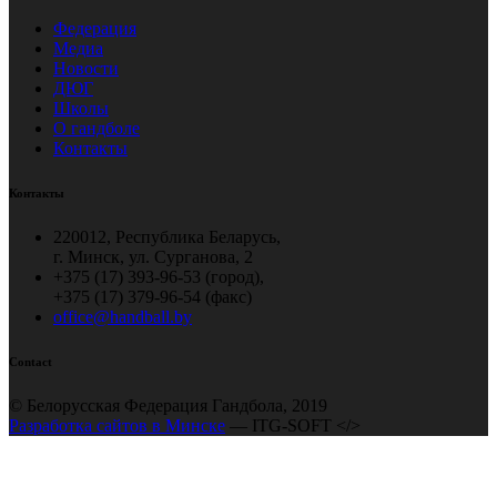
Федерация
Медиа
Новости
ДЮГ
Школы
О гандболе
Контакты
Контакты
220012, Республика Беларусь,
г. Минск, ул. Сурганова, 2
+375 (17) 393-96-53 (город),
+375 (17) 379-96-54 (факс)
office@handball.by
Contact
© Белорусская Федерация Гандбола, 2019
Разработка сайтов в Минске
— ITG-SOFT </>