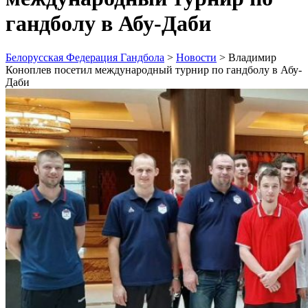
гандболу в Абу-Даби
Белорусская Федерация Гандбола
>
Новости
>
Владимир
Коноплев посетил международный турнир по гандболу в Абу-
Даби