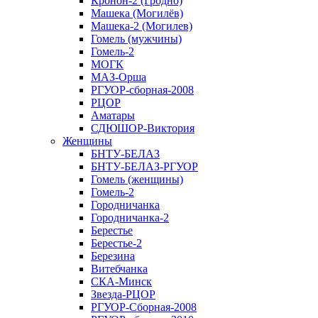
Кронон-2 (Гродно)
Машека (Могилёв)
Машека-2 (Могилев)
Гомель (мужчины)
Гомель-2
МОГК
МАЗ-Орша
РГУОР-сборная-2008
РЦОР
Аматары
СДЮШОР-Виктория
Женщины
БНТУ-БЕЛАЗ
БНТУ-БЕЛАЗ-РГУОР
Гомель (женщины)
Гомель-2
Городничанка
Городничанка-2
Берестье
Берестье-2
Березина
Витебчанка
СКА-Минск
Звезда-РЦОР
РГУОР-Сборная-2008