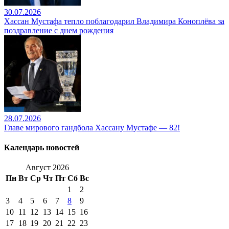
30.07.2026
Хассан Мустафа тепло поблагодарил Владимира Коноплёва за
поздравление с днем рождения
28.07.2026
Главе мирового гандбола Хассану Мустафе — 82!
Календарь новостей
Август 2026
Пн
Вт
Ср
Чт
Пт
Сб
Вс
1
2
3
4
5
6
7
8
9
10
11
12
13
14
15
16
17
18
19
20
21
22
23