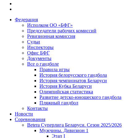
Федерация
Исполком ОО «БФГ»
Председатели рабочих комиссий
Ревизионная комиссия
Судьи
Инспекторы
Офис БФГ
Документы
Все о гандболе
Правила игры
История белорусского гандбола
История чемпионатов Беларуси
История Кубка Беларуси
Олимпийская статистика
Развитие детско-юношеского гандбола
Пляжный гандбол
Контакты
Новости
Соревнования
Betera Суперлига Беларуси. Сезон 2025/2026
Мужчины. Дивизион 1
Этап I