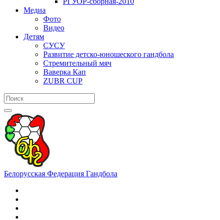
РГУОР-сборная-2010
Медиа
Фото
Видео
Детям
СУСУ
Развитие детско-юношеского гандбола
Стремительный мяч
Ваверка Кап
ZUBR CUP
Белорусская Федерация Гандбола