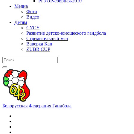
РГУОР-сборная-2010
Медиа
Фото
Видео
Детям
СУСУ
Развитие детско-юношеского гандбола
Стремительный мяч
Ваверка Кап
ZUBR CUP
Белорусская Федерация Гандбола