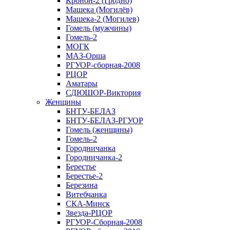
Кронон-2 (Гродно)
Машека (Могилёв)
Машека-2 (Могилев)
Гомель (мужчины)
Гомель-2
МОГК
МАЗ-Орша
РГУОР-сборная-2008
РЦОР
Аматары
СДЮШОР-Виктория
Женщины
БНТУ-БЕЛАЗ
БНТУ-БЕЛАЗ-РГУОР
Гомель (женщины)
Гомель-2
Городничанка
Городничанка-2
Берестье
Берестье-2
Березина
Витебчанка
СКА-Минск
Звезда-РЦОР
РГУОР-Сборная-2008