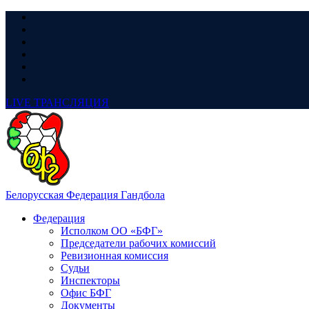
LIVE
ТРАНСЛЯЦИЯ
Белорусская Федерация Гандбола
Федерация
Исполком ОО «БФГ»
Председатели рабочих комиссий
Ревизионная комиссия
Судьи
Инспекторы
Офис БФГ
Документы