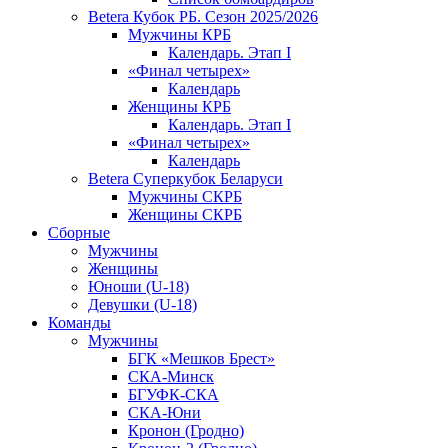
Betera Кубок РБ. Сезон 2025/2026
Мужчины КРБ
Календарь. Этап I
«Финал четырех»
Календарь
Женщины КРБ
Календарь. Этап I
«Финал четырех»
Календарь
Betera Суперкубок Беларуси
Мужчины СКРБ
Женщины СКРБ
Сборные
Мужчины
Женщины
Юноши (U-18)
Девушки (U-18)
Команды
Мужчины
БГК «Мешков Брест»
СКА-Минск
БГУФК-СКА
СКА-Юни
Кронон (Гродно)