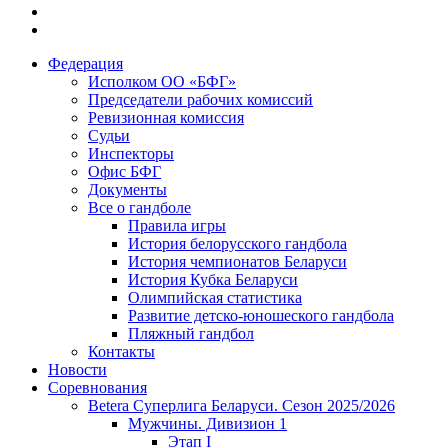
Федерация
Исполком ОО «БФГ»
Председатели рабочих комиссий
Ревизионная комиссия
Судьи
Инспекторы
Офис БФГ
Документы
Все о гандболе
Правила игры
История белорусского гандбола
История чемпионатов Беларуси
История Кубка Беларуси
Олимпийская статистика
Развитие детско-юношеского гандбола
Пляжный гандбол
Контакты
Новости
Соревнования
Betera Суперлига Беларуси. Сезон 2025/2026
Мужчины. Дивизион 1
Этап I