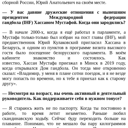
сборной России, Юрий Анатольевич на своём месте.
— У вас давние дружеские отношения с нынешним
президентом Международной федерации
гандбола (IHF) Хаcсаном Мустафой. Когда они зародились?
— В начале 2000-х, когда я ещё работал в парламенте, а
Мустафа только-только был избран на пост главы (IHF), мой
предшественник Юрий Кулаковский пригласил Хассана в
Беларусь, и одним из пунктов в программе визита высокого
гостя было посещение белорусского парламента. В моём
кабинете знакомство и состоялось. Как
известно, Хассан Мустафа приезжал в Минск в 2019 году,
когда открывался Дом гандбола. Он тогда мне откровенно
сказал: «Владимир, у меня в плане сотни поездок, и я не везде
могу попасть по времени, но к тебе я приехал как к старому
другу».
— Несмотря на возраст, вы очень активный и деятельный
руководитель. Как поддерживаете себя в нужном тонусе?
— Я стараюсь жить не по паспорту. Когда ты постоянно в
работе, то время летит незаметно. Раньше любил
скандинавскую ходьбу. Сейчас буду переходить больше на
плавание. Понимаю, что не мешало бы пару килограммов