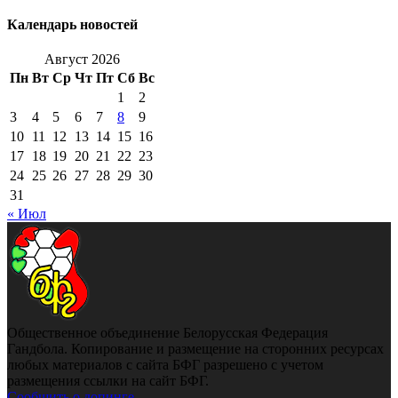
Календарь новостей
Август 2026
Пн
Вт
Ср
Чт
Пт
Сб
Вс
1
2
3
4
5
6
7
8
9
10
11
12
13
14
15
16
17
18
19
20
21
22
23
24
25
26
27
28
29
30
31
« Июл
Общественное объединение Белорусская Федерация
Гандбола. Копирование и размещение на сторонних ресурсах
любых материалов с сайта БФГ разрешено с учетом
размещения ссылки на сайт БФГ.
Сообщить о допинге