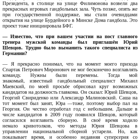
Президента, в столице на улице Филимонова возвели два
прекрасных игровых гандбольных зала. Чуть позже, опять же
при государственной поддержке, мы стали очевидцами
открытия на улице Бурдейного в Минске Дома гандбола. Это
проект тоже инициировала БФГ.
— Известно, что при вашем участии на пост главного
тренера мужской команды был приглашён Юрий
Шевцов. Трудно было выманить такого специалиста из
Германии?
— Я прекрасно понимал, что на момент моего прихода
Спартак Петрович Миронович не мог бесконечно возглавлять
команду. Нужны были перемены. Тогда мой
знакомый, известный гандбольный специалист Михаил
Маевский, по моей просьбе обрисовал круг возможных
кандидатов на должность главкома. Он сказал: Юрий Шевцов,
Георгий Свириденко или Александр Малиновский. Саша на
тот момент был занят, Юра —тоже, поэтому выбор пал на
Георгия. Он честно отработал год с небольшим. Дальше в
числе кандидатов в 2009 году появился Шевцов, который
согласился возглавить сборную. В своё время ходило
немало кривотолков, что методы Юрия Шевцова в
управлении национальной сборной устарели. Но, как
показывает время, и особенно недавняя суперсерия со