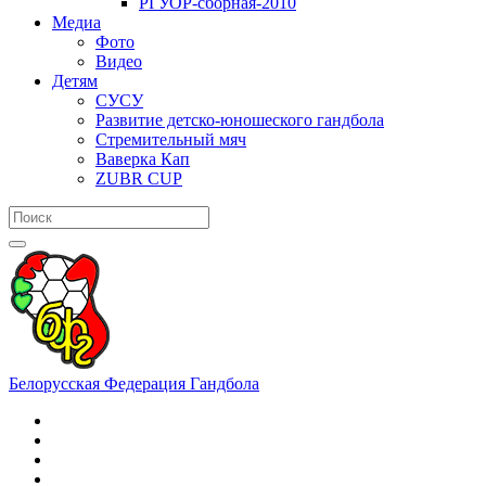
РГУОР-сборная-2010
Медиа
Фото
Видео
Детям
СУСУ
Развитие детско-юношеского гандбола
Стремительный мяч
Ваверка Кап
ZUBR CUP
Белорусская Федерация Гандбола