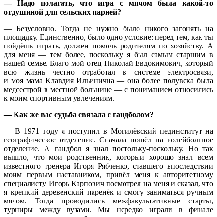
— Надо полагать, что игра с мячом была какой-то
отдушиной для сельских парней?
— Безусловно. Тогда не нужно было никого загонять на
площадку. Единственно, было одно условие: перед тем, как ты
пойдёшь играть, должен помочь родителям по хозяйству. А
для меня — тем более, поскольку я был самым старшим в
нашей семье. Благо мой отец Николай Евдокимович, который
всю жизнь честно отработал в системе электросвязи,
и моя мама Клавдия Ильинична — она более полувека была
медсестрой в местной больнице — с пониманием относились
к моим спортивным увлечениям.
— Как же вас судьба связала с гандболом?
— В 1971 году я поступил в Могилёвский пединститут на
географическое отделение. Сначала пошёл на волейбольное
отделение. А гандбол я знал постольку-поскольку. Но так
вышло, что мой родственник, который хорошо знал всем
известного тренера Игоря Рябченко, ставшего впоследствии
моим первым наставником, привёл меня к авторитетному
специалисту. Игорь Карпович посмотрел на меня и сказал, что
я крепкий деревенский паренёк и смогу заниматься ручным
мячом. Тогда проводились межфакультативные старты,
турниры между вузами. Мы нередко играли в финале