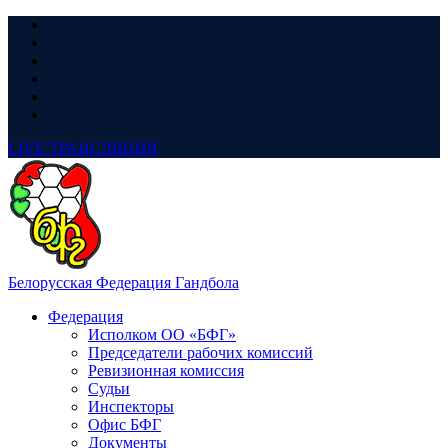
LIVE
ТРАНСЛЯЦИЯ
Белорусская Федерация Гандбола
Федерация
Исполком ОО «БФГ»
Председатели рабочих комиссий
Ревизионная комиссия
Судьи
Инспекторы
Офис БФГ
Документы