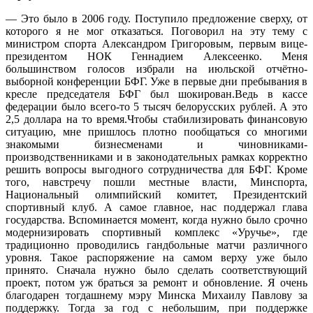
— Это было в 2006 году. Поступило предложение сверху, от
которого я не мог отказаться. Поговорил на эту тему с
министром спорта Александром Григоровым, первым вице-
президентом НОК Геннадием Алексеенко. Меня
большинством голосов избрали на июльской отчётно-
выборной конференции БФГ. Уже в первые дни пребывания в
кресле председателя БФГ был шокирован.Ведь в кассе
федерации было всего-то 5 тысяч белорусских рублей. А это
2,5 доллара на то время.Чтобы стабилизировать финансовую
ситуацию, мне пришлось плотно пообщаться со многими
знакомыми бизнесменами и чиновниками-
производственниками и в законодательных рамках корректно
решить вопросы выгодного сотрудничества для БФГ. Кроме
того, навстречу пошли местные власти, Минспорта,
Национальный олимпийский комитет, Президентский
спортивный клуб. А самое главное, нас поддержал глава
государства. Вспоминается момент, когда нужно было срочно
модернизировать спортивный комплекс «Уручье», где
традиционно проводились гандбольные матчи различного
уровня. Такое распоряжение на самом верху уже было
принято. Сначала нужно было сделать соответствующий
проект, потом уж браться за ремонт и обновление. Я очень
благодарен тогдашнему мэру Минска Михаилу Павлову за
поддержку. Тогда за год с небольшим, при поддержке