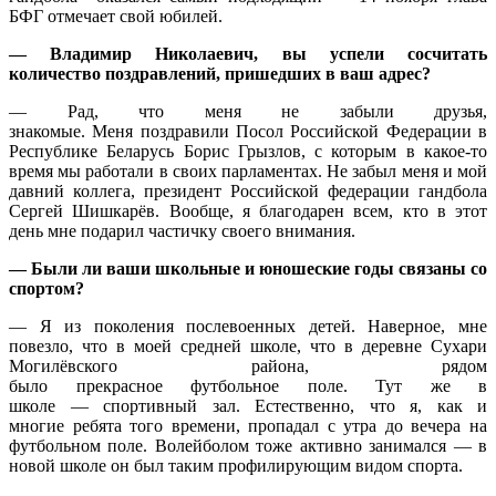
БФГ отмечает свой юбилей.
— Владимир Николаевич, вы успели сосчитать
количество поздравлений, пришедших в ваш адрес?
— Рад, что меня не забыли друзья,
знакомые. Меня поздравили Посол Российской Федерации в
Республике Беларусь Борис Грызлов, с которым в какое-то
время мы работали в своих парламентах. Не забыл меня и мой
давний коллега, президент Российской федерации гандбола
Сергей Шишкарёв. Вообще, я благодарен всем, кто в этот
день мне подарил частичку своего внимания.
— Были ли ваши школьные и юношеские годы связаны со
спортом?
— Я из поколения послевоенных детей. Наверное, мне
повезло, что в моей средней школе, что в деревне Сухари
Могилёвского района, рядом
было прекрасное футбольное поле. Тут же в
школе — спортивный зал. Естественно, что я, как и
многие ребята того времени, пропадал с утра до вечера на
футбольном поле. Волейболом тоже активно занимался — в
новой школе он был таким профилирующим видом спорта.