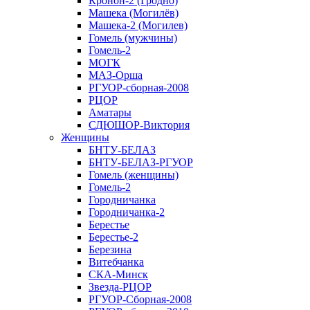
Кронон-2 (Гродно)
Машека (Могилёв)
Машека-2 (Могилев)
Гомель (мужчины)
Гомель-2
МОГК
МАЗ-Орша
РГУОР-сборная-2008
РЦОР
Аматары
СДЮШОР-Виктория
Женщины
БНТУ-БЕЛАЗ
БНТУ-БЕЛАЗ-РГУОР
Гомель (женщины)
Гомель-2
Городничанка
Городничанка-2
Берестье
Берестье-2
Березина
Витебчанка
СКА-Минск
Звезда-РЦОР
РГУОР-Сборная-2008