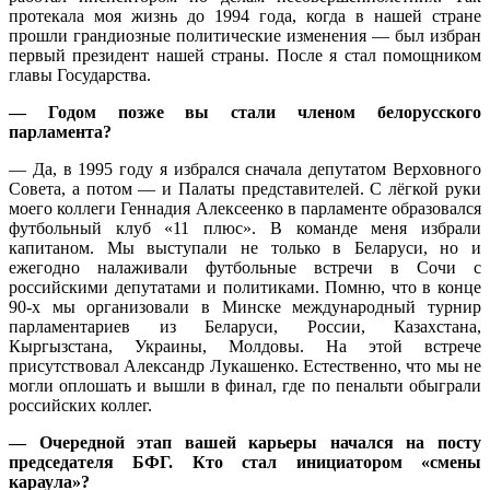
протекала моя жизнь до 1994 года, когда в нашей стране
прошли грандиозные политические изменения — был избран
первый президент нашей страны. После я стал помощником
главы Государства.
— Годом позже вы стали членом белорусского
парламента?
— Да, в 1995 году я избрался сначала депутатом Верховного
Совета, а потом — и Палаты представителей. С лёгкой руки
моего коллеги Геннадия Алексеенко в парламенте образовался
футбольный клуб «11 плюс». В команде меня избрали
капитаном. Мы выступали не только в Беларуси, но и
ежегодно налаживали футбольные встречи в Сочи с
российскими депутатами и политиками. Помню, что в конце
90-х мы организовали в Минске международный турнир
парламентариев из Беларуси, России, Казахстана,
Кыргызстана, Украины, Молдовы. На этой встрече
присутствовал Александр Лукашенко. Естественно, что мы не
могли оплошать и вышли в финал, где по пенальти обыграли
российских коллег.
— Очередной этап вашей карьеры начался на посту
председателя БФГ. Кто стал инициатором «смены
караула»?