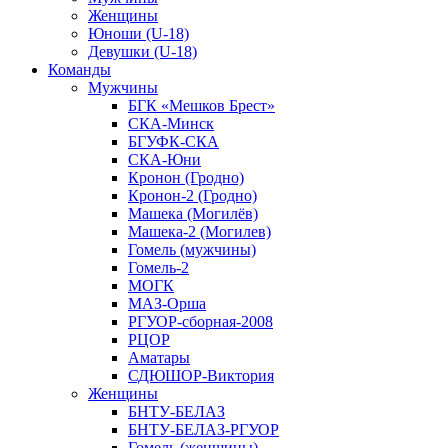
Женщины
Юноши (U-18)
Девушки (U-18)
Команды
Мужчины
БГК «Мешков Брест»
СКА-Минск
БГУФК-СКА
СКА-Юни
Кронон (Гродно)
Кронон-2 (Гродно)
Машека (Могилёв)
Машека-2 (Могилев)
Гомель (мужчины)
Гомель-2
МОГК
МАЗ-Орша
РГУОР-сборная-2008
РЦОР
Аматары
СДЮШОР-Виктория
Женщины
БНТУ-БЕЛАЗ
БНТУ-БЕЛАЗ-РГУОР
Гомель (женщины)