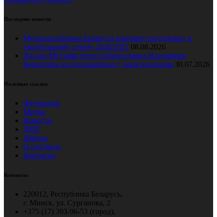
Последние новости
Мужская сборная Беларуси начинает подготовку к
гандбольному сезону 2026/2027
08.08.2026
Хассан Мустафа тепло поблагодарил Владимира
Коноплёва за поздравление с днем рождения
30.07.2026
Полезные ссылки
Федерация
Медиа
Новости
ДЮГ
Школы
О гандболе
Контакты
Контакты
220012, Республика Беларусь,
г. Минск, ул. Сурганова, 2
+375 (17) 393-96-53 (город),