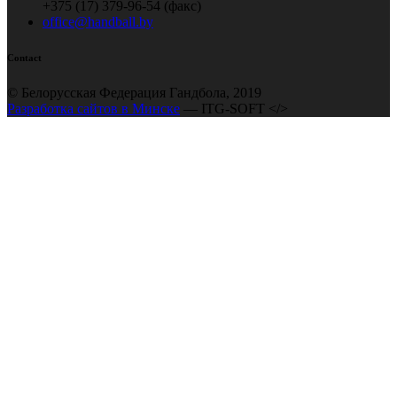
+375 (17) 379-96-54 (факс)
office@handball.by
Contact
© Белорусская Федерация Гандбола, 2019
Разработка сайтов в Минске
— ITG-SOFT </>