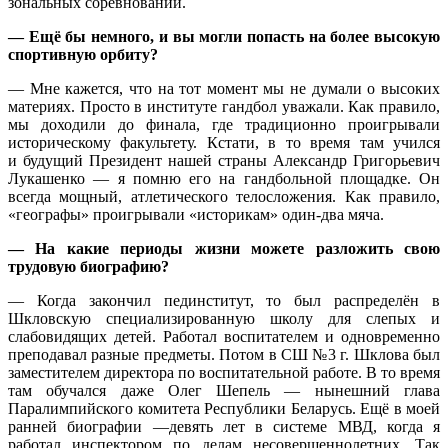
зональных соревнований.
— Ещё бы немного, и вы могли попасть на более высокую
спортивную орбиту?
— Мне кажется, что на тот момент мы не думали о высоких
материях. Просто в институте гандбол уважали. Как правило,
мы доходили до финала, где традиционно проигрывали
историческому факультету. Кстати, в то время там учился
и будущий Президент нашей страны Александр Григорьевич
Лукашенко — я помню его на гандбольной площадке. Он
всегда мощный, атлетического телосложения. Как правило,
«географы» проигрывали «историкам» один-два мяча.
— На какие периоды жизни можете разложить свою
трудовую биографию?
— Когда закончил пединститут, то был распределён в
Шкловскую специализированную школу для слепых и
слабовидящих детей. Работал воспитателем и одновременно
преподавал разные предметы. Потом в СШ №3 г. Шклова был
заместителем директора по воспитательной работе. В то время
там обучался даже Олег Шепель — нынешний глава
Паралимпийского комитета Республики Беларусь. Ещё в моей
ранней биографии —девять лет в системе МВД, когда я
работал инспектором по делам несовершеннолетних. Так