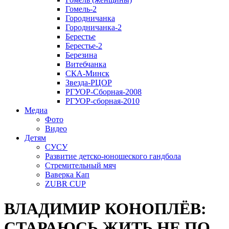
Гомель-2
Городничанка
Городничанка-2
Берестье
Берестье-2
Березина
Витебчанка
СКА-Минск
Звезда-РЦОР
РГУОР-Сборная-2008
РГУОР-сборная-2010
Медиа
Фото
Видео
Детям
СУСУ
Развитие детско-юношеского гандбола
Стремительный мяч
Ваверка Кап
ZUBR CUP
ВЛАДИМИР КОНОПЛЁВ:
СТАРАЮСЬ ЖИТЬ НЕ ПО