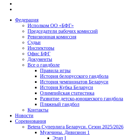
Федерация
Исполком ОО «БФГ»
Председатели рабочих комиссий
Ревизионная комиссия
Судьи
Инспекторы
Офис БФГ
Документы
Все о гандболе
Правила игры
История белорусского гандбола
История чемпионатов Беларуси
История Кубка Беларуси
Олимпийская статистика
Развитие детско-юношеского гандбола
Пляжный гандбол
Контакты
Новости
Соревнования
Betera Суперлига Беларуси. Сезон 2025/2026
Мужчины. Дивизион 1
Этап I