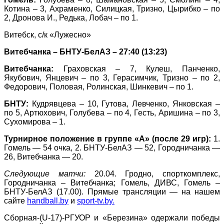
Котина – 3, Ахраменко, Силицкая, Тризно, Цырибко – по
2, Дронова И., Редька, Лобач – по 1.
Витебск, с/к «Лужесно»
Витебчанка – БНТУ-БелАЗ – 27:40 (13:23)
Витебчанка:
Граховская – 7, Кулеш, Панченко,
Якубович, Янцевич – по 3, Герасимчик, Тризно – по 2,
Федорович, Половая, Ролинская, Шинкевич – по 1.
БНТУ:
Кудрявцева – 10, Гутова, Левченко, Янковская –
по 5, Артюхович, Голубева – по 4, Гесть, Аришина – по 3,
Сухомирова – 1.
Турнирное положение в группе «А» (после 29 игр):
1.
Гомель — 54 очка, 2. БНТУ-БелАЗ — 52, Городничанка —
26, Витебчанка — 20.
Следующие матчи:
20.04. Гродно, спорткомплекс,
Городничанка – Витебчанка; Гомель, ДИВС, Гомель –
БНТУ-БелАЗ (17.00).
Прямые трансляции — на нашем
сайте
handball.b
y
и
sport-tv.by.
Сборная-(
U
-17)-РГУОР и «Березина» одержали победы