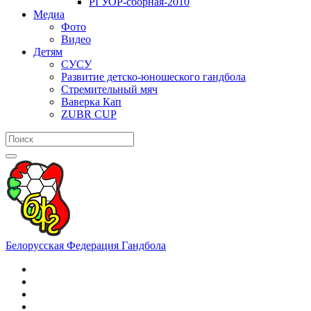
РГУОР-сборная-2010
Медиа
Фото
Видео
Детям
СУСУ
Развитие детско-юношеского гандбола
Стремительный мяч
Ваверка Кап
ZUBR CUP
Белорусская Федерация Гандбола