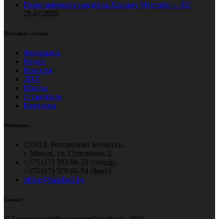
Главе мирового гандбола Хассану Мустафе — 82!
28.07.2026
Полезные ссылки
Федерация
Медиа
Новости
ДЮГ
Школы
О гандболе
Контакты
Контакты
220012, Республика Беларусь,
г. Минск, ул. Сурганова, 2
+375 (17) 393-96-53 (город),
+375 (17) 379-96-54 (факс)
office@handball.by
Contact
© Белорусская Федерация Гандбола, 2019