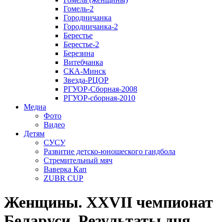
Гомель-2
Городничанка
Городничанка-2
Берестье
Берестье-2
Березина
Витебчанка
СКА-Минск
Звезда-РЦОР
РГУОР-Сборная-2008
РГУОР-сборная-2010
Медиа
Фото
Видео
Детям
СУСУ
Развитие детско-юношеского гандбола
Стремительный мяч
Ваверка Кап
ZUBR CUP
Женщины. XXVII чемпионат
Беларуси. Результаты дня