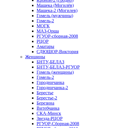
Кронон-2 (Гродно)
Машека (Могилёв)
Машека-2 (Могилев)
Гомель (мужчины)
Гомель-2
МОГК
МАЗ-Орша
РГУОР-сборная-2008
РЦОР
Аматары
СДЮШОР-Виктория
Женщины
БНТУ-БЕЛАЗ
БНТУ-БЕЛАЗ-РГУОР
Гомель (женщины)
Гомель-2
Городничанка
Городничанка-2
Берестье
Берестье-2
Березина
Витебчанка
СКА-Минск
Звезда-РЦОР
РГУОР-Сборная-2008