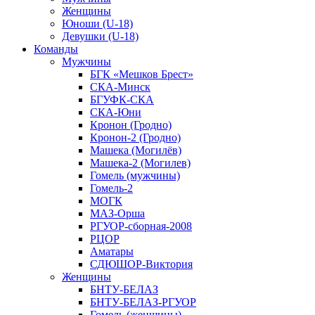
Женщины
Юноши (U-18)
Девушки (U-18)
Команды
Мужчины
БГК «Мешков Брест»
СКА-Минск
БГУФК-СКА
СКА-Юни
Кронон (Гродно)
Кронон-2 (Гродно)
Машека (Могилёв)
Машека-2 (Могилев)
Гомель (мужчины)
Гомель-2
МОГК
МАЗ-Орша
РГУОР-сборная-2008
РЦОР
Аматары
СДЮШОР-Виктория
Женщины
БНТУ-БЕЛАЗ
БНТУ-БЕЛАЗ-РГУОР
Гомель (женщины)