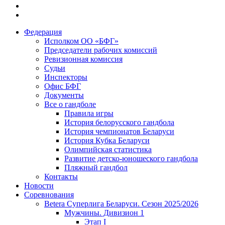
Федерация
Исполком ОО «БФГ»
Председатели рабочих комиссий
Ревизионная комиссия
Судьи
Инспекторы
Офис БФГ
Документы
Все о гандболе
Правила игры
История белорусского гандбола
История чемпионатов Беларуси
История Кубка Беларуси
Олимпийская статистика
Развитие детско-юношеского гандбола
Пляжный гандбол
Контакты
Новости
Соревнования
Betera Суперлига Беларуси. Сезон 2025/2026
Мужчины. Дивизион 1
Этап I