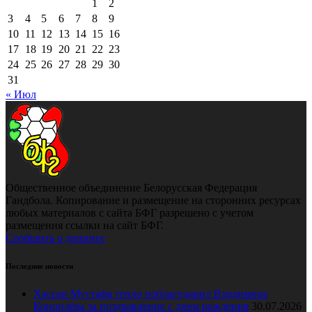
1
2
3
4
5
6
7
8
9
10
11
12
13
14
15
16
17
18
19
20
21
22
23
24
25
26
27
28
29
30
31
« Июл
Общественное объединение Белорусская Федерация
Гандбола. Копирование и размещение на сторонних ресурсах
любых материалов с сайта БФГ разрешено с учетом
размещения ссылки на сайт БФГ.
Сообщить о допинге
Последние новости
Хассан Мустафа тепло поблагодарил Владимира
Коноплёва за поздравление с днем рождения
30.07.2026