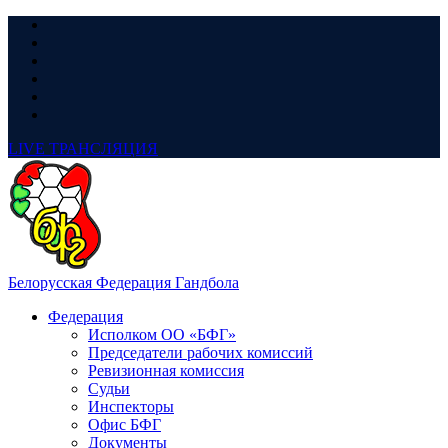
LIVE
ТРАНСЛЯЦИЯ
Белорусская Федерация Гандбола
Федерация
Исполком ОО «БФГ»
Председатели рабочих комиссий
Ревизионная комиссия
Судьи
Инспекторы
Офис БФГ
Документы