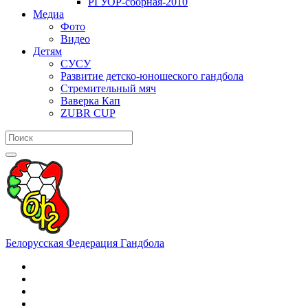
РГУОР-сборная-2010
Медиа
Фото
Видео
Детям
СУСУ
Развитие детско-юношеского гандбола
Стремительный мяч
Ваверка Кап
ZUBR CUP
Белорусская Федерация Гандбола