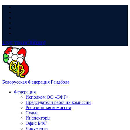
LIVE
ТРАНСЛЯЦИЯ
Белорусская Федерация Гандбола
Федерация
Исполком ОО «БФГ»
Председатели рабочих комиссий
Ревизионная комиссия
Судьи
Инспекторы
Офис БФГ
Документы