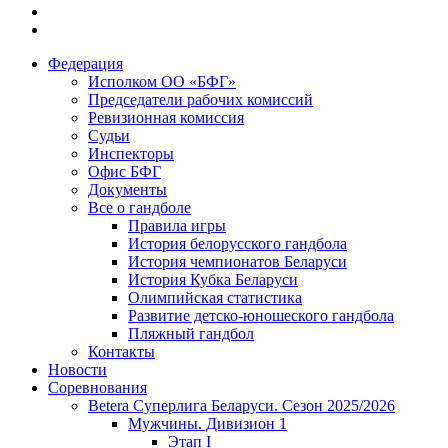
Федерация
Исполком ОО «БФГ»
Председатели рабочих комиссий
Ревизионная комиссия
Судьи
Инспекторы
Офис БФГ
Документы
Все о гандболе
Правила игры
История белорусского гандбола
История чемпионатов Беларуси
История Кубка Беларуси
Олимпийская статистика
Развитие детско-юношеского гандбола
Пляжный гандбол
Контакты
Новости
Соревнования
Betera Суперлига Беларуси. Сезон 2025/2026
Мужчины. Дивизион 1
Этап I