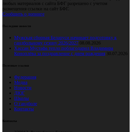
любых материалов с сайта БФГ разрешено с учетом
размещения ссылки на сайт БФГ.
Сообщить о допинге
Последние новости
Мужская сборная Беларуси начинает подготовку к
гандбольному сезону 2026/2027
08.08.2026
Хассан Мустафа тепло поблагодарил Владимира
Коноплёва за поздравление с днем рождения
30.07.2026
Полезные ссылки
Федерация
Медиа
Новости
ДЮГ
Школы
О гандболе
Контакты
Контакты