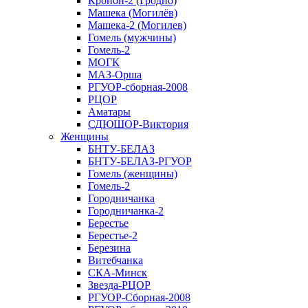
Кронон-2 (Гродно)
Машека (Могилёв)
Машека-2 (Могилев)
Гомель (мужчины)
Гомель-2
МОГК
МАЗ-Орша
РГУОР-сборная-2008
РЦОР
Аматары
СДЮШОР-Виктория
Женщины
БНТУ-БЕЛАЗ
БНТУ-БЕЛАЗ-РГУОР
Гомель (женщины)
Гомель-2
Городничанка
Городничанка-2
Берестье
Берестье-2
Березина
Витебчанка
СКА-Минск
Звезда-РЦОР
РГУОР-Сборная-2008