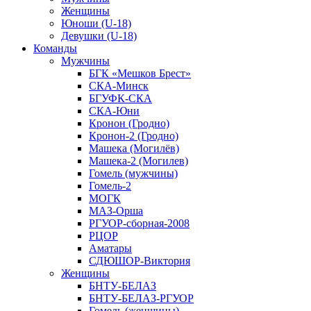
Женщины
Юноши (U-18)
Девушки (U-18)
Команды
Мужчины
БГК «Мешков Брест»
СКА-Минск
БГУФК-СКА
СКА-Юни
Кронон (Гродно)
Кронон-2 (Гродно)
Машека (Могилёв)
Машека-2 (Могилев)
Гомель (мужчины)
Гомель-2
МОГК
МАЗ-Орша
РГУОР-сборная-2008
РЦОР
Аматары
СДЮШОР-Виктория
Женщины
БНТУ-БЕЛАЗ
БНТУ-БЕЛАЗ-РГУОР
Гомель (женщины)