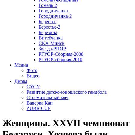
Гомель-2
Городничанка
Городничанка-2
Берестье
Берестье-2
Березина
Витебчанка
СКА-Минск
Звезда-РЦОР
РГУОР-Сборная-2008
РГУОР-сборная-2010
Медиа
Фото
Видео
Детям
СУСУ
Развитие детско-юношеского гандбола
Стремительный мяч
Ваверка Кап
ZUBR CUP
Женщины. XXVII чемпионат
Беларуси. Хозяева были