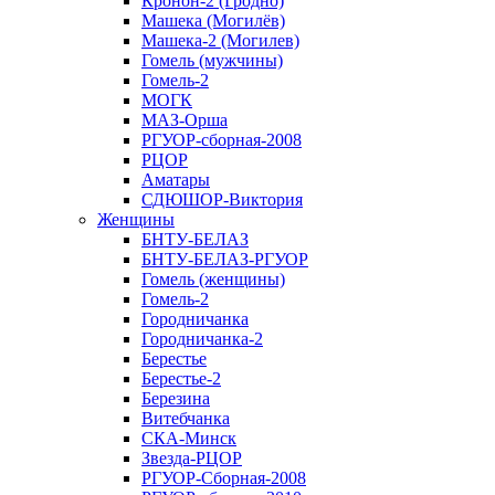
Кронон-2 (Гродно)
Машека (Могилёв)
Машека-2 (Могилев)
Гомель (мужчины)
Гомель-2
МОГК
МАЗ-Орша
РГУОР-сборная-2008
РЦОР
Аматары
СДЮШОР-Виктория
Женщины
БНТУ-БЕЛАЗ
БНТУ-БЕЛАЗ-РГУОР
Гомель (женщины)
Гомель-2
Городничанка
Городничанка-2
Берестье
Берестье-2
Березина
Витебчанка
СКА-Минск
Звезда-РЦОР
РГУОР-Сборная-2008