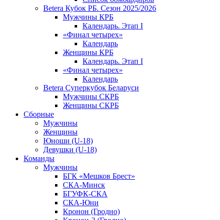
Betera Кубок РБ. Сезон 2025/2026
Мужчины КРБ
Календарь. Этап I
«Финал четырех»
Календарь
Женщины КРБ
Календарь. Этап I
«Финал четырех»
Календарь
Betera Суперкубок Беларуси
Мужчины СКРБ
Женщины СКРБ
Сборные
Мужчины
Женщины
Юноши (U-18)
Девушки (U-18)
Команды
Мужчины
БГК «Мешков Брест»
СКА-Минск
БГУФК-СКА
СКА-Юни
Кронон (Гродно)