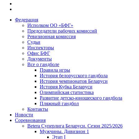
Федерация
Исполком ОО «БФГ»
Председатели рабочих комиссий
Ревизионная комиссия
Судьи
Инспекторы
Офис БФГ
Документы
Все о гандболе
Правила игры
История белорусского гандбола
История чемпионатов Беларуси
История Кубка Беларуси
Олимпийская статистика
Развитие детско-юношеского гандбола
Пляжный гандбол
Контакты
Новости
Соревнования
Betera Суперлига Беларуси. Сезон 2025/2026
Мужчины. Дивизион 1
Этап I