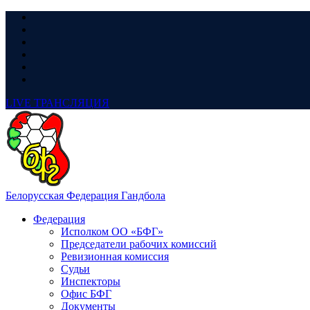
LIVE
ТРАНСЛЯЦИЯ
Белорусская Федерация Гандбола
Федерация
Исполком ОО «БФГ»
Председатели рабочих комиссий
Ревизионная комиссия
Судьи
Инспекторы
Офис БФГ
Документы