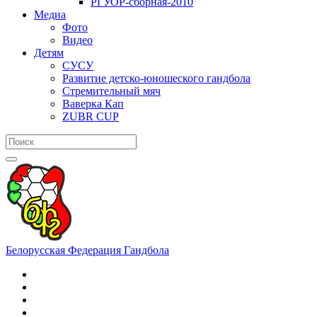
РГУОР-сборная-2010
Медиа
Фото
Видео
Детям
СУСУ
Развитие детско-юношеского гандбола
Стремительный мяч
Ваверка Кап
ZUBR CUP
Белорусская Федерация Гандбола