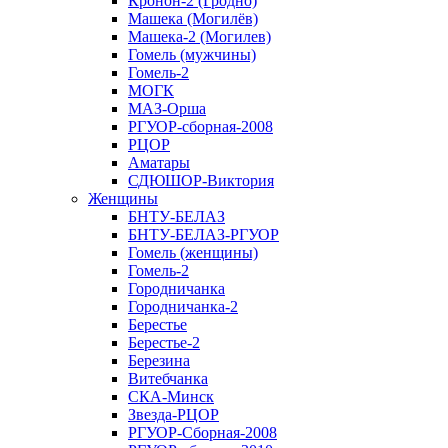
Кронон-2 (Гродно)
Машека (Могилёв)
Машека-2 (Могилев)
Гомель (мужчины)
Гомель-2
МОГК
МАЗ-Орша
РГУОР-сборная-2008
РЦОР
Аматары
СДЮШОР-Виктория
Женщины
БНТУ-БЕЛАЗ
БНТУ-БЕЛАЗ-РГУОР
Гомель (женщины)
Гомель-2
Городничанка
Городничанка-2
Берестье
Берестье-2
Березина
Витебчанка
СКА-Минск
Звезда-РЦОР
РГУОР-Сборная-2008