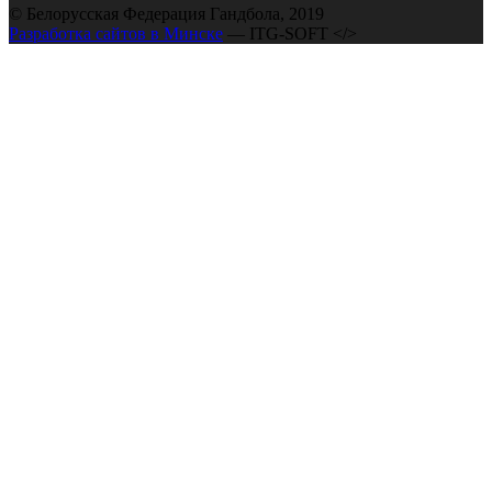
© Белорусская Федерация Гандбола, 2019
Разработка сайтов в Минске
— ITG-SOFT </>