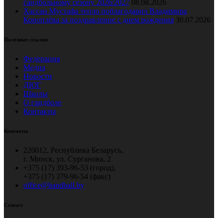
гандбольному сезону 2026/2027
08.08.2026
Хассан Мустафа тепло поблагодарил Владимира
Коноплёва за поздравление с днем рождения
30.07.2026
Полезные ссылки
Федерация
Медиа
Новости
ДЮГ
Школы
О гандболе
Контакты
Контакты
220012, Республика Беларусь,
г. Минск, ул. Сурганова, 2
+375 (17) 393-96-53 (город),
+375 (17) 379-96-54 (факс)
office@handball.by
Contact