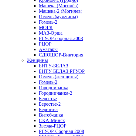
Кронон-2 (Гродно)
Машека (Могилёв)
Машека-2 (Могилев)
Гомель (мужчины)
Гомель-2
МОГК
МАЗ-Орша
РГУОР-сборная-2008
РЦОР
Аматары
СДЮШОР-Виктория
Женщины
БНТУ-БЕЛАЗ
БНТУ-БЕЛАЗ-РГУОР
Гомель (женщины)
Гомель-2
Городничанка
Городничанка-2
Берестье
Берестье-2
Березина
Витебчанка
СКА-Минск
Звезда-РЦОР
РГУОР-Сборная-2008