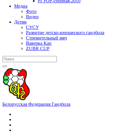
РГУОР-сборная-2010
Медиа
Фото
Видео
Детям
СУСУ
Развитие детско-юношеского гандбола
Стремительный мяч
Ваверка Кап
ZUBR CUP
Белорусская Федерация Гандбола