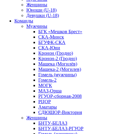
Женщины
Юноши (U-18)
Девушки (U-18)
Команды
Мужчины
БГК «Мешков Брест»
СКА-Минск
БГУФК-СКА
СКА-Юни
Кронон (Гродно)
Кронон-2 (Гродно)
Машека (Могилёв)
Машека-2 (Могилев)
Гомель (мужчины)
Гомель-2
МОГК
МАЗ-Орша
РГУОР-сборная-2008
РЦОР
Аматары
СДЮШОР-Виктория
Женщины
БНТУ-БЕЛАЗ
БНТУ-БЕЛАЗ-РГУОР
Гомель (женщины)