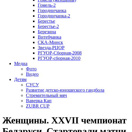
Гомель-2
Городничанка
Городничанка-2
Берестье
Берестье-2
Березина
Витебчанка
СКА-Минск
Звезда-РЦОР
РГУОР-Сборная-2008
РГУОР-сборная-2010
Медиа
Фото
Видео
Детям
СУСУ
Развитие детско-юношеского гандбола
Стремительный мяч
Ваверка Кап
ZUBR CUP
Женщины. XXVII чемпионат
Беларуси. Стартовали матчи