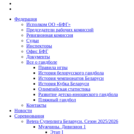
Федерация
Исполком ОО «БФГ»
Председатели рабочих комиссий
Ревизионная комиссия
Судьи
Инспекторы
Офис БФГ
Документы
Все о гандболе
Правила игры
История белорусского гандбола
История чемпионатов Беларуси
История Кубка Беларуси
Олимпийская статистика
Развитие детско-юношеского гандбола
Пляжный гандбол
Контакты
Новости
Соревнования
Betera Суперлига Беларуси. Сезон 2025/2026
Мужчины. Дивизион 1
Этап I