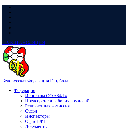
LIVE
ТРАНСЛЯЦИЯ
Белорусская Федерация Гандбола
Федерация
Исполком ОО «БФГ»
Председатели рабочих комиссий
Ревизионная комиссия
Судьи
Инспекторы
Офис БФГ
Документы