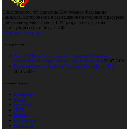
Общественное объединение Белорусская Федерация
Гандбола. Копирование и размещение на сторонних ресурсах
любых материалов с сайта БФГ разрешено с учетом
размещения ссылки на сайт БФГ.
Сообщить о допинге
Последние новости
Хассан Мустафа тепло поблагодарил Владимира
Коноплёва за поздравление с днем рождения
30.07.2026
Главе мирового гандбола Хассану Мустафе — 82!
28.07.2026
Полезные ссылки
Федерация
Медиа
Новости
ДЮГ
Школы
О гандболе
Контакты