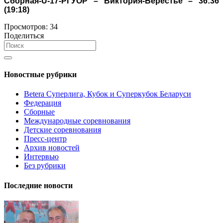
Сборная-
U
-17-РГУОР – Виктория-Берестье – 36:36
(19:18)
Просмотров:
34
Поделиться
Новостные рубрики
Betera Суперлига, Кубок и Суперкубок Беларуси
Федерация
Сборные
Международные соревнования
Детские соревнования
Пресс-центр
Архив новостей
Интервью
Без рубрики
Последние новости