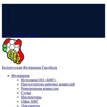
LIVE
ТРАНСЛЯЦИЯ
Белорусская Федерация Гандбола
Федерация
Исполком ОО «БФГ»
Председатели рабочих комиссий
Ревизионная комиссия
Судьи
Инспекторы
Офис БФГ
Документы