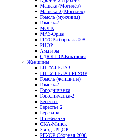
Кронон-2 (Гродно)
Машека (Могилёв)
Машека-2 (Могилев)
Гомель (мужчины)
Гомель-2
МОГК
МАЗ-Орша
РГУОР-сборная-2008
РЦОР
Аматары
СДЮШОР-Виктория
Женщины
БНТУ-БЕЛАЗ
БНТУ-БЕЛАЗ-РГУОР
Гомель (женщины)
Гомель-2
Городничанка
Городничанка-2
Берестье
Берестье-2
Березина
Витебчанка
СКА-Минск
Звезда-РЦОР
РГУОР-Сборная-2008