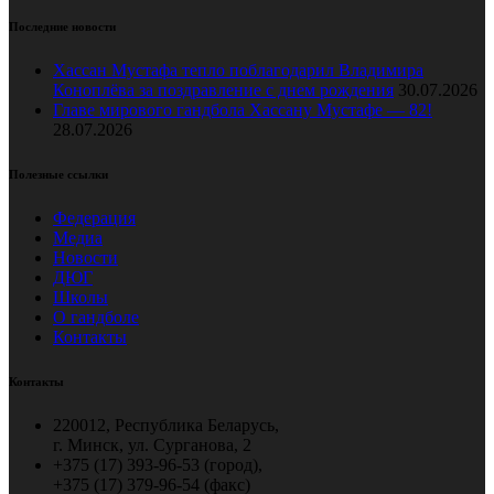
Последние новости
Хассан Мустафа тепло поблагодарил Владимира
Коноплёва за поздравление с днем рождения
30.07.2026
Главе мирового гандбола Хассану Мустафе — 82!
28.07.2026
Полезные ссылки
Федерация
Медиа
Новости
ДЮГ
Школы
О гандболе
Контакты
Контакты
220012, Республика Беларусь,
г. Минск, ул. Сурганова, 2
+375 (17) 393-96-53 (город),
+375 (17) 379-96-54 (факс)