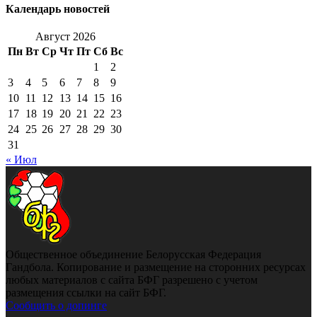
Календарь новостей
Август 2026
Пн
Вт
Ср
Чт
Пт
Сб
Вс
1
2
3
4
5
6
7
8
9
10
11
12
13
14
15
16
17
18
19
20
21
22
23
24
25
26
27
28
29
30
31
« Июл
Общественное объединение Белорусская Федерация
Гандбола. Копирование и размещение на сторонних ресурсах
любых материалов с сайта БФГ разрешено с учетом
размещения ссылки на сайт БФГ.
Сообщить о допинге