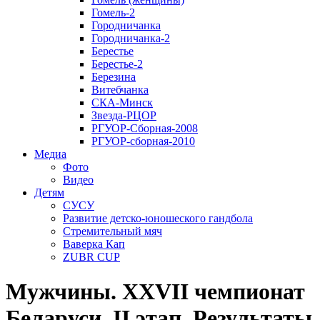
Гомель-2
Городничанка
Городничанка-2
Берестье
Берестье-2
Березина
Витебчанка
СКА-Минск
Звезда-РЦОР
РГУОР-Сборная-2008
РГУОР-сборная-2010
Медиа
Фото
Видео
Детям
СУСУ
Развитие детско-юношеского гандбола
Стремительный мяч
Ваверка Кап
ZUBR CUP
Мужчины. XXVII чемпионат
Беларуси. II этап. Результаты