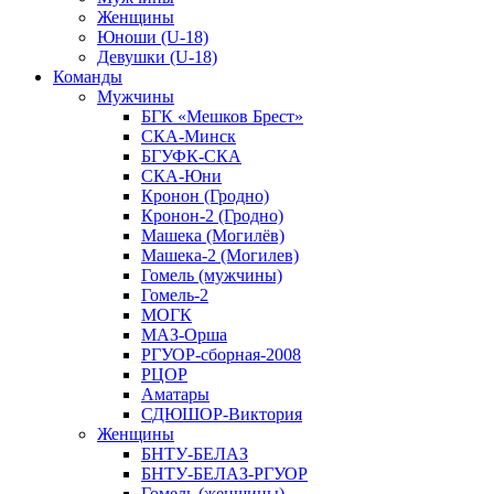
Женщины
Юноши (U-18)
Девушки (U-18)
Команды
Мужчины
БГК «Мешков Брест»
СКА-Минск
БГУФК-СКА
СКА-Юни
Кронон (Гродно)
Кронон-2 (Гродно)
Машека (Могилёв)
Машека-2 (Могилев)
Гомель (мужчины)
Гомель-2
МОГК
МАЗ-Орша
РГУОР-сборная-2008
РЦОР
Аматары
СДЮШОР-Виктория
Женщины
БНТУ-БЕЛАЗ
БНТУ-БЕЛАЗ-РГУОР
Гомель (женщины)