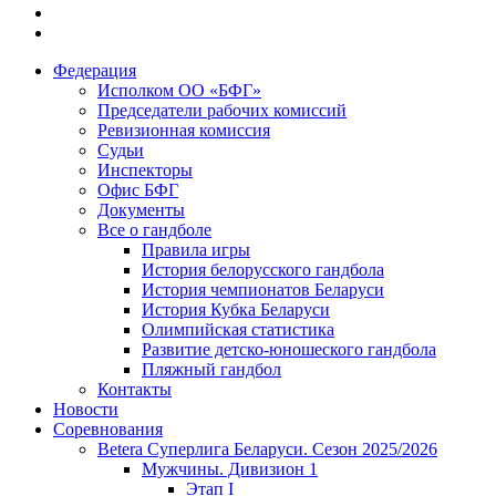
Федерация
Исполком ОО «БФГ»
Председатели рабочих комиссий
Ревизионная комиссия
Судьи
Инспекторы
Офис БФГ
Документы
Все о гандболе
Правила игры
История белорусского гандбола
История чемпионатов Беларуси
История Кубка Беларуси
Олимпийская статистика
Развитие детско-юношеского гандбола
Пляжный гандбол
Контакты
Новости
Соревнования
Betera Суперлига Беларуси. Сезон 2025/2026
Мужчины. Дивизион 1
Этап I