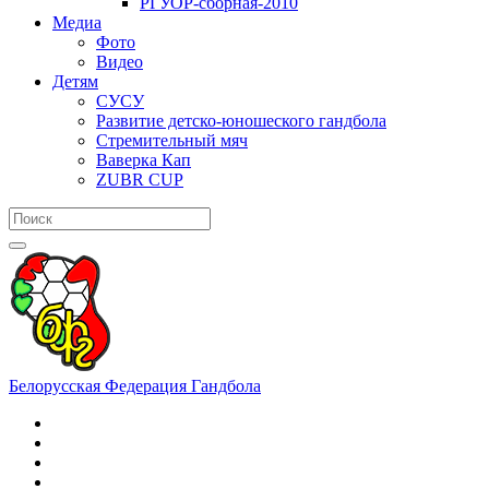
РГУОР-сборная-2010
Медиа
Фото
Видео
Детям
СУСУ
Развитие детско-юношеского гандбола
Стремительный мяч
Ваверка Кап
ZUBR CUP
Белорусская Федерация Гандбола