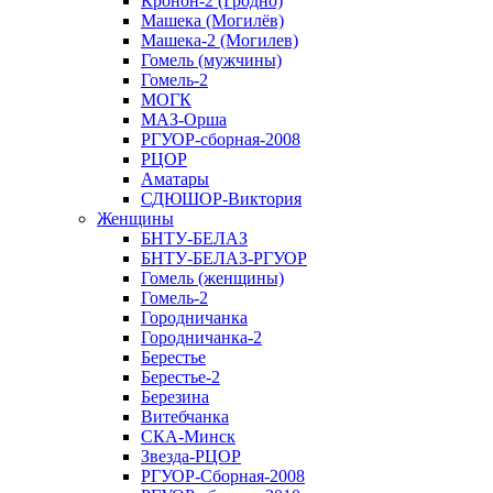
Кронон-2 (Гродно)
Машека (Могилёв)
Машека-2 (Могилев)
Гомель (мужчины)
Гомель-2
МОГК
МАЗ-Орша
РГУОР-сборная-2008
РЦОР
Аматары
СДЮШОР-Виктория
Женщины
БНТУ-БЕЛАЗ
БНТУ-БЕЛАЗ-РГУОР
Гомель (женщины)
Гомель-2
Городничанка
Городничанка-2
Берестье
Берестье-2
Березина
Витебчанка
СКА-Минск
Звезда-РЦОР
РГУОР-Сборная-2008