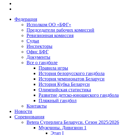
Федерация
Исполком ОО «БФГ»
Председатели рабочих комиссий
Ревизионная комиссия
Судьи
Инспекторы
Офис БФГ
Документы
Все о гандболе
Правила игры
История белорусского гандбола
История чемпионатов Беларуси
История Кубка Беларуси
Олимпийская статистика
Развитие детско-юношеского гандбола
Пляжный гандбол
Контакты
Новости
Соревнования
Betera Суперлига Беларуси. Сезон 2025/2026
Мужчины. Дивизион 1
Этап I