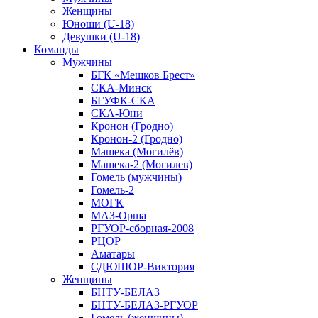
Женщины
Юноши (U-18)
Девушки (U-18)
Команды
Мужчины
БГК «Мешков Брест»
СКА-Минск
БГУФК-СКА
СКА-Юни
Кронон (Гродно)
Кронон-2 (Гродно)
Машека (Могилёв)
Машека-2 (Могилев)
Гомель (мужчины)
Гомель-2
МОГК
МАЗ-Орша
РГУОР-сборная-2008
РЦОР
Аматары
СДЮШОР-Виктория
Женщины
БНТУ-БЕЛАЗ
БНТУ-БЕЛАЗ-РГУОР
Гомель (женщины)