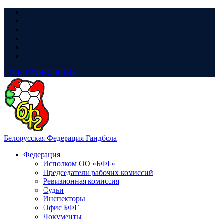
LIVE
ТРАНСЛЯЦИЯ
Белорусская Федерация Гандбола
Федерация
Исполком ОО «БФГ»
Председатели рабочих комиссий
Ревизионная комиссия
Судьи
Инспекторы
Офис БФГ
Документы