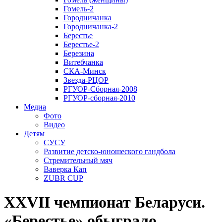
Гомель-2
Городничанка
Городничанка-2
Берестье
Берестье-2
Березина
Витебчанка
СКА-Минск
Звезда-РЦОР
РГУОР-Сборная-2008
РГУОР-сборная-2010
Медиа
Фото
Видео
Детям
СУСУ
Развитие детско-юношеского гандбола
Стремительный мяч
Ваверка Кап
ZUBR CUP
XXVII чемпионат Беларуси.
«Берестье» обыграло