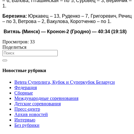
– 6, Валова, Пташинская – по 5, Суровец – 3, Беринчик –
1.
Березина:
Юркавец – 13, Руденко – 7, Григоревич, Речиц
– по 3, Ветрова – 2, Вакулова, Коротченко – по 1.
Витязь (Минск) — Кронон-2 (Гродно) — 40:34 (19:18)
Просмотров:
33
Поделиться
Новостные рубрики
Betera Суперлига, Кубок и Суперкубок Беларуси
Федерация
Сборные
Международные соревнования
Детские соревнования
Пресс-центр
Архив новостей
Интервью
Без рубрики