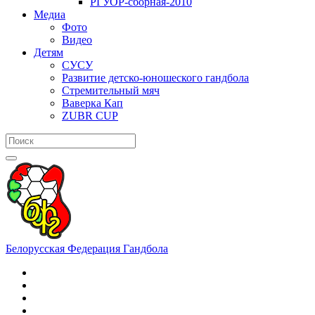
РГУОР-сборная-2010
Медиа
Фото
Видео
Детям
СУСУ
Развитие детско-юношеского гандбола
Стремительный мяч
Ваверка Кап
ZUBR CUP
Белорусская Федерация Гандбола