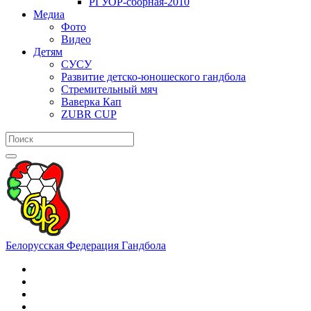
РГУОР-сборная-2010
Медиа
Фото
Видео
Детям
СУСУ
Развитие детско-юношеского гандбола
Стремительный мяч
Ваверка Кап
ZUBR CUP
Белорусская Федерация Гандбола