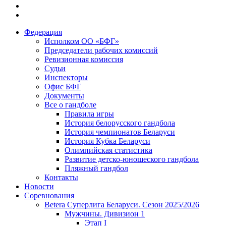
Федерация
Исполком ОО «БФГ»
Председатели рабочих комиссий
Ревизионная комиссия
Судьи
Инспекторы
Офис БФГ
Документы
Все о гандболе
Правила игры
История белорусского гандбола
История чемпионатов Беларуси
История Кубка Беларуси
Олимпийская статистика
Развитие детско-юношеского гандбола
Пляжный гандбол
Контакты
Новости
Соревнования
Betera Суперлига Беларуси. Сезон 2025/2026
Мужчины. Дивизион 1
Этап I