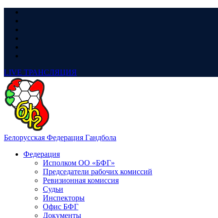
LIVE
ТРАНСЛЯЦИЯ
Белорусская Федерация Гандбола
Федерация
Исполком ОО «БФГ»
Председатели рабочих комиссий
Ревизионная комиссия
Судьи
Инспекторы
Офис БФГ
Документы