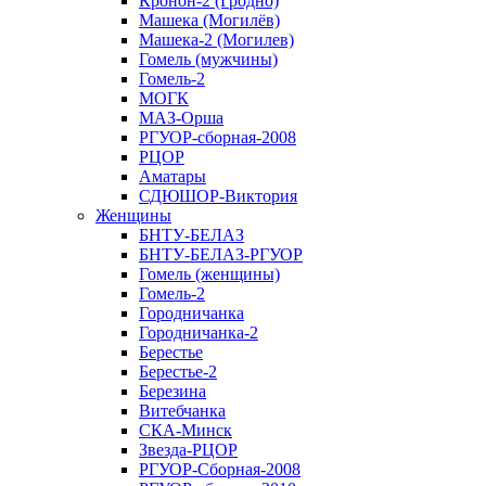
Кронон-2 (Гродно)
Машека (Могилёв)
Машека-2 (Могилев)
Гомель (мужчины)
Гомель-2
МОГК
МАЗ-Орша
РГУОР-сборная-2008
РЦОР
Аматары
СДЮШОР-Виктория
Женщины
БНТУ-БЕЛАЗ
БНТУ-БЕЛАЗ-РГУОР
Гомель (женщины)
Гомель-2
Городничанка
Городничанка-2
Берестье
Берестье-2
Березина
Витебчанка
СКА-Минск
Звезда-РЦОР
РГУОР-Сборная-2008