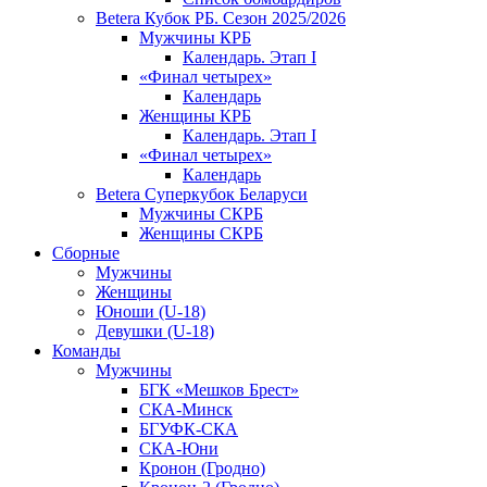
Betera Кубок РБ. Сезон 2025/2026
Мужчины КРБ
Календарь. Этап I
«Финал четырех»
Календарь
Женщины КРБ
Календарь. Этап I
«Финал четырех»
Календарь
Betera Суперкубок Беларуси
Мужчины СКРБ
Женщины СКРБ
Сборные
Мужчины
Женщины
Юноши (U-18)
Девушки (U-18)
Команды
Мужчины
БГК «Мешков Брест»
СКА-Минск
БГУФК-СКА
СКА-Юни
Кронон (Гродно)